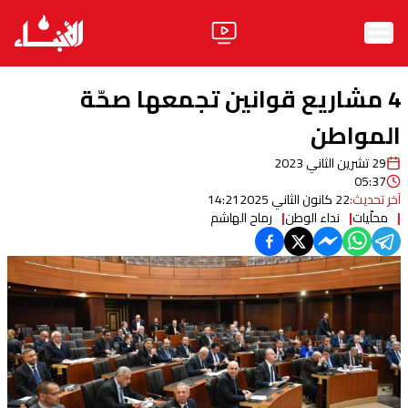
الرئيسية
4 مشاريع قوانين تجمعها صحّة
الأخبار
المواطن
29 تشرين الثاني 2023
آراء
05:37
آخر تحديث:
22 كانون الثاني 2025
14:21
فيديو
محلّيات
نداء الوطن
رماح الهاشم
مواقف
وليد جنبلاط
الحزب
ابحث
ثقافة ومجتمع