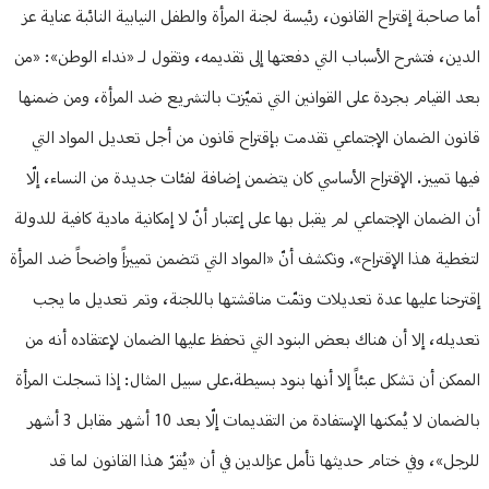
أما صاحبة إقتراح القانون، رئيسة لجنة المرأة والطفل النيابية النائبة عناية عز
الدين، فتشرح الأسباب التي دفعتها إلى تقديمه، وتقول لـ «نداء الوطن»: «من
بعد القيام بجردة على القوانين التي تميّزت بالتشريع ضد المرأة، ومن ضمنها
قانون الضمان الإجتماعي تقدمت بإقتراح قانون من أجل تعديل المواد التي
فيها تمييز. الإقتراح الأساسي كان يتضمن إضافة لفئات جديدة من النساء، إلّا
أن الضمان الإجتماعي لم يقبل بها على إعتبار أنّ لا إمكانية مادية كافية للدولة
لتغطية هذا الإقتراح». وتكشف أنّ «المواد التي تتضمن تمييزاً واضحاً ضد المرأة
إقترحنا عليها عدة تعديلات وتمّت مناقشتها باللجنة، وتم تعديل ما يجب
تعديله، إلا أن هناك بعض البنود التي تحفظ عليها الضمان لإعتقاده أنه من
الممكن أن تشكل عبئاً إلا أنها بنود بسيطة.على سبيل المثال: إذا تسجلت المرأة
بالضمان لا يُمكنها الإستفادة من التقديمات إلّا بعد 10 أشهر مقابل 3 أشهر
للرجل»، وفي ختام حديثها تأمل عزالدين في أن «يُقرّ هذا القانون لما قد