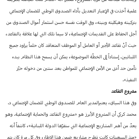
علمية أخذت في الإعتبار التعديل بأداء الصندوق الوطني للضمان الإجتماعي
بتركيبته وهيكليته وبنيته، وفي الوقت نفسه حسن استثمار أموال الصندوق من
أجل الحفاظ على التقديمات الإجتماعية، لا سيما تلك التي لها علاقة بالتقاعد،
حيث أنّ تقاعد الأجير أو العامل أو الموظف المتعاقد كان حلماً يراود جميع
اللبنانيين. إستناداً إلى الخطّة الموضوعة، يمكن أن يسمح هذا النظام ببدء
تأمين حد أدنى من الأمن الإجتماعي للمواطن بعد سنتين من دخوله حيّز
التنفيذ».
مشروع التقاعد
وفي هذا السياق، يعتبرالمدير العام للصندوق الوطني للضمان الإجتماعي د.
محمد كركي أن المشروع الأبرز هو «مشروع التقاعد والحماية الإجتماعية. وهو
يعدّ من أهم المشاريع الإجتماعية التي ستقرّها الدولة اللبنانية»، كاشفاً أنه
«منذ السبعينات كانت تطرح مشاريع ضمن هذا الإطار، وفي كل مرة كان يتم