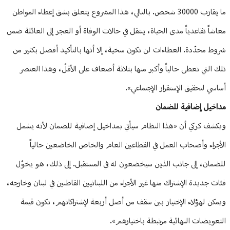
ما يقارب 30000 شخص. بالتالي، هذا المشروع يتعلق بشق إعطاء المواطن
معاشاً تقاعدياً مدى الحياة، ينتقل في حالات الوفاة أو العجز إلى العائلة ضمن
شروط محدّدة. العطاءات لن تكون سخية، إلا أنها بالتأكيد أفضل بكثير من
تلك التي تعطى حالياً وأكبر منها بثلاثة أضعاف على الأقلّ، وهذا العنصر
أساسي لتحقيق الإستقرار الإجتماعي».
مداخيل إضافية للضمان
ويكشف كركي أن «هذا النظام سيأتي بمداخيل إضافية للضمان لأنه يشمل
الأجراء وأصحاب العمل في القطاعين العام والخاص الخاضعين حالياً
للضمان، إلى جانب الذين سيخضعون له في المستقبل. إلى ذلك، هو يخوّل
فئات جديدة الإشتراك منها غير الأجراء من اللبنانيين القاطنين في لبنان وخارجه،
ويمكن لهؤلاء الإختيار بين سقف من أصل أربعة لإشتراكاتهم، تكون قيمة
التعويضات النهائية مرتبطة باختيارهم».