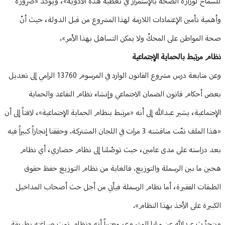
للسماح لوزارة الصحة بالإستمرار في تغطية هذه الأدوية»، ويؤكّد «ضرورة
وأهمية تأمين الإعتمادات اللازمة لهذا المشروع من قبل الدولة، حيث أنّ
صحة المواطن على المحكّ ولا يمكن التساهل بهذا الأمر».
نظام مرتبط بالحماية الإجتماعية
وعن متابعة درس مشروع القانون الوارد في المرسوم 13760 الرامي إلى تعديل
بعض أحكام قانون الضمان الاجتماعي وإنشاء نظام التقاعد والحماية
الإجتماعية، يشير عبدالله إلى أنه «مرتبط بنظام الحماية الإجتماعية»، لافتاً إلى أن
«هذا الملف تمّت مناقشته 3 مرات في اللجان المشتركة. وحققنا إنجازاً كبيراً فيه
بعد دراسته على مدى عامين، حيث توصّلنا إلى نظام حضاري، أي نظام
هجين ما بين الرسملة والتوزيع. فالغاية من نظام التوزيع حفظ حقوق
الطبقات الفقيرة، أما نظام الرسملة فيأتي من أجل حث أصحاب المداخيل
الكبيرة على الأخذ بهذا النظام».
ويتحدّث عبدالله عن مزايا المشروع، معتبراً أنه «نظام تمت صياغته بطريقة