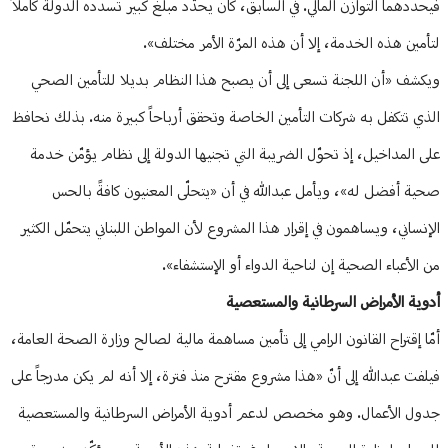
فيحددهما التوازن المالي. في السابق، كان يحدّد مبلغ كبير تسدده الدولة كاملاً
لتأمين هذه الخدمة، إلا أن هذه المرّة الأمر مختلف».
ويكشف «أن اللجنة تسعى إلى أن يصبح هذا النظام بديلا للتأمين الصحي
الذي تتكفل به شركات التأمين الخاصة وتحقق أرباحاً كبيرة منه. بذلك نحافظ
على المداخيل، إذ تحوّل الضريبة التي تجنيها الدولة إلى نظام يؤمّن خدمة
صحية أفضل له»، ويأمل عبدالله في أن «يتحلّى المعنيون كافةً بالحس
الإنساني، ويساهمون في إقرار هذا المشروع لأن المواطن اللبناني يتحمّل الكثير
من الأعباء الصحية إن لناحية الدواء أو الإستشفاء».
أدوية الأمراض السرطانية والمستعصية
أمّا إقتراح القانون الرامي إلى تأمين مساهمة مالية لصالح وزارة الصحة العامة،
فيلفت عبدالله إلى أنّ «هذا مشروع مقترح منذ فترة، إلا أنه لم يكن مدرجاً على
جدول الأعمال. وهو مخصص لدعم أدوية الأمراض السرطانية والمستعصية