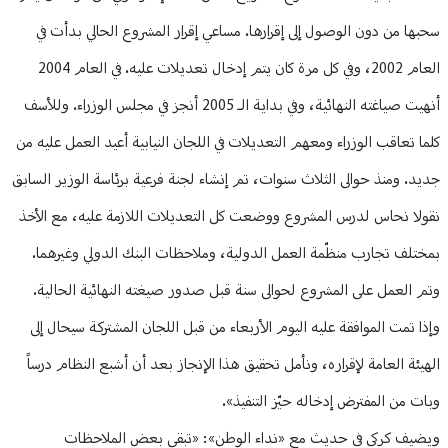
سحبها من دون الوصول إلى إقرارها. مساعي إقرار المشروع الحالي بدأت في
العام 2002، وفي كل مرة كان يتم إدخال تعديلات عليه. في العام 2004
أنهيت صياغته النهائية، وفي بداية الـ 2005 أنجز في مجلس الوزراء. وللأسف
كلما تعاقب الوزراء ومعهم التعديلات في اللجان النيابية أعيد العمل عليه من
جديد. ومنذ حوالى الثلاث سنوات، تم إنشاء لجنة فرعية برئاسة الوزير السابق
نقولا نحاس لدرس المشروع ووضعت كل التعديلات اللازمة عليه، مع الأخذ
بمختلف تجارب منظّمة العمل الدولية، وملاحظات البنك الدولي وغيرهما.
وتم العمل على المشروع لحوالى سنة قبل صدور صيغته النهائية الحالية.
وإذا تمت الموافقة عليه اليوم الأربعاء من قبل اللجان المشتركة سيحال إلى
الهيئة العامة لإقراره، ونأمل تحقيق هذا الإنجاز بعد أن أشبع النظام درساً
وبات من المفترض إدخاله حيّز التنفيذ».
ويضيف كركي في حديث مع «نداء الوطن»: «تبقى بعض الملاحظات