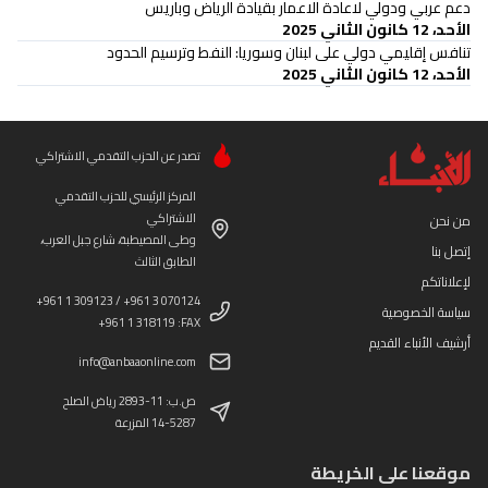
دعم عربي ودولي لاعادة الاعمار بقيادة الرياض وباريس
الأحد، 12 كانون الثاني 2025
تنافس إقليمي دولي على لبنان وسوريا: النفط وترسيم الحدود
الأحد، 12 كانون الثاني 2025
تصدر عن الحزب التقدمي الاشتراكي
المركز الرئيسي للحزب التقدمي
الاشتراكي
من نحن
وطى المصيطبة، شارع جبل العرب،
إتصل بنا
الطابق الثالث
لإعلاناتكم
+961 1 309123 / +961 3 070124
سياسة الخصوصية
+961 1 318119 :FAX
أرشيف الأنباء القديم
info@anbaaonline.com
ص.ب: 11-2893 رياض الصلح
14-5287 المزرعة
موقعنا على الخريطة