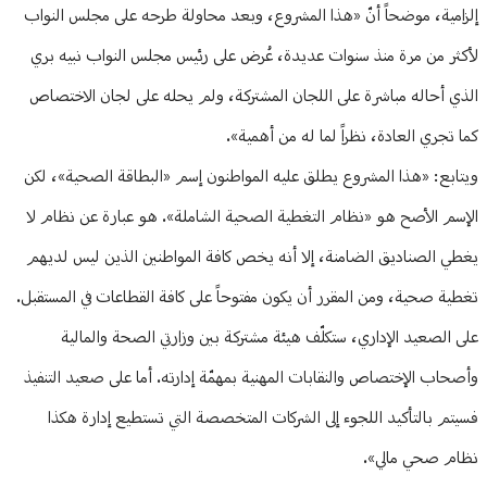
إلزامية، موضحاً أنّ «هذا المشروع، وبعد محاولة طرحه على مجلس النواب
لأكثر من مرة منذ سنوات عديدة، عُرض على رئيس مجلس النواب نبيه بري
الذي أحاله مباشرة على اللجان المشتركة، ولم يحله على لجان الاختصاص
كما تجري العادة، نظراً لما له من أهمية».
ويتابع: «هذا المشروع يطلق عليه المواطنون إسم «البطاقة الصحية»، لكن
الإسم الأصح هو «نظام التغطية الصحية الشاملة». هو عبارة عن نظام لا
يغطي الصناديق الضامنة، إلا أنه يخص كافة المواطنين الذين ليس لديهم
تغطية صحية، ومن المقرر أن يكون مفتوحاً على كافة القطاعات في المستقبل.
على الصعيد الإداري، ستكلّف هيئة مشتركة بين وزارتي الصحة والمالية
وأصحاب الإختصاص والنقابات المهنية بمهمّة إدارته. أما على صعيد التنفيذ
فسيتم بالتأكيد اللجوء إلى الشركات المتخصصة التي تستطيع إدارة هكذا
نظام صحي مالي».