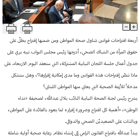
منوعات
T
4 مشاريع قوانين تجمعها صحّة المواطن
Article Content
أربعة اقتراحات قوانين تتناول صحة المواطن ومن ضمنها إقتراح يطلّ على
حقوق المرأة من الشباك الصحي، أدرجها رئيس مجلس النواب نبيه بري على
جدول أعمال جلسة اللجان النيابية المشتركة، التي ستعقد اليوم الاربعاء. على
ماذا تنصّ إقتراحات هذه القوانين وما مدى إمكانية إقرارها؟، وهل ستشكل
مدخلاً للأزمة الصحية التي يعاني منها المواطن اللبناني؟
يشرح رئيس لجنة الصحة النيابية النائب بلال عبدالله، لصحيفة «نداء
الوطن»، «أهمية كل اقتراح وضرورة إقراره لما يعود بالفائدة على المواطن،
وبالذات على الصعيديْن الصحي والدوائي.
يبدأ عبدالله باقتراح القانون الرامي إلى إنشاء نظام رعاية صحية أولية شاملة