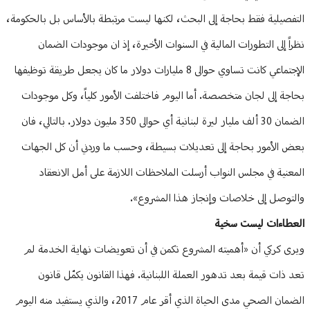
التفصيلية فقط بحاجة إلى البحث، لكنها ليست مرتبطة بالأساس بل بالحكومة،
نظراً إلى التطورات المالية في السنوات الأخيرة، إذ ان موجودات الضمان
الإجتماعي كانت تساوي حوالى 8 مليارات دولار ما كان يجعل طريقة توظيفها
بحاجة إلى لجان متخصصة. أما اليوم فاختلفت الأمور كلياً، وكل موجودات
الضمان 30 ألف مليار ليرة لبنانية أي حوالى 350 مليون دولار. بالتالي، فان
بعض الأمور بحاجة إلى تعديلات بسيطة، وحسب ما وردني أن كل الجهات
المعنية في مجلس النواب أرسلت الملاحظات اللازمة على أمل الانعقاد
والتوصل إلى خلاصات وإنجاز هذا المشروع».
العطاءات ليست سخية
ويرى كركي أن «أهميته المشروع تكمن في أن تعويضات نهاية الخدمة لم
تعد ذات قيمة بعد تدهور العملة اللبنانية. فهذا القانون يكمّل قانون
الضمان الصحي مدى الحياة الذي أقر عام 2017، والذي يستفيد منه اليوم