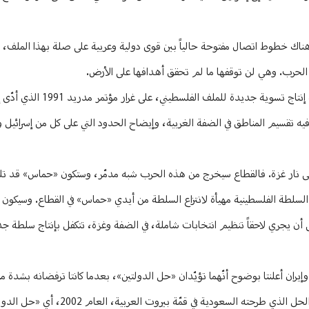
هناك خطوط اتصال مفتوحة حالياً بين قوى دولية وعربية على صلة بهذا الملف،
ف الحرب. وهي لن توقفها ما لم تحقق أهدافها على الأرض.
ووفق هذه المعلومات، هناك اتجاه متنامٍ إلى عقد مؤتمر دولي يكون الهدف م
 1993، ثم اتفاق واشنطن أو ما سُمّي «أوسلو 2» الذي تمّ فيه تقسيم المناطق في الضفة الغربية، وإيضاح الحدود التي على كل من إسر
ن اعتباره «أوسلو 3»، بعد مدريد جديدة، على نار غزة. فالقطاع سيخرج من هذه الحرب شبه مدمّر، وستكون «حماس»
ن السلطة الفلسطينية مهيأة لانتزاع السلطة من أيدي «حماس» في القطاع. وسيكون
 أن يجري لاحقاً تنظيم انتخابات شاملة، في الضفة وغزة، تتكفل بإنتاج سلطة جد
طيني شامل، لأنّ «حماس» وإيران أعلنتا بوضوح أنّهما تؤيّدان «حل الدولتين»، بعدما كانتا ترفضانه بش
«أوسلو 1». وأما التسوية المفترضة، وفق ما يجري تسريبه، فستبنى على أساس الحل ا