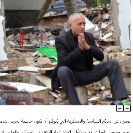
مدريد 2 قيد التحضير؟
Article Content
بمعزل عن النتائج السياسية والعسكرية التي يُتوقع أن تكون حاسمة لحرب التدمي
لرسم مستقبل القطاع: مَن سيتكفّل بإعادة إعمار الآلاف من المساكن والمؤسسات و