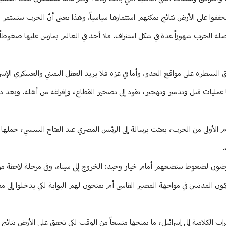
ن يحققوا على الأرض نتائج يمكنهم استثمارها سياسياً. وهذا يعني أنّ الحرب ستستمر 
واصلة الحرب شهوراً عدة في شكل استنزاف. فلا أحد في العالم يمارس عليها ضغوطا
يطرة على مواقع العدو. وأما في غزة فلا يريد العقل اليميني والعسكري الإسرائي
عمليات قتل وتدمير وتهجير، تقود إلى تصحير القطاع، وإفراغه من أهله. وبعد ذ
ام الأولى من الحرب، بعثت برسالة إلى الرئيس المصري عبد الفتاح السيسي، حملها 
.
تعرّضون لضغوط ستضعهم أمام خيار وحيد: الخروج إلى سيناء. وفي مرحلة لاحقة 
ركون المدنيين في مواجهة المصير القاسي أم يفتحون لهم البوابة لكي يدخلوا إلى
 الكلامية إلى إسرائيل، ما يمنحها متسعاً من الوقت لكي تحقق على الأرض نتائج 