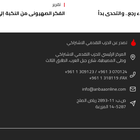
تقرير
ء رجع.. والتحدي بدأ
الفكر الصهيوني من النكبة إلى 
تصدر عن الحزب التقدمي الاشتراكي
المركز الرئيسي للحزب التقدمي الاشتراكي
وطى المصيطبة، شارع جبل العرب، الطابق الثالث
+961 1 309123 / +961 3 070124
+961 1 318119 :FAX
info@anbaaonline.com
ص.ب: 11-2893 رياض الصلح
14-5287 المزرعة