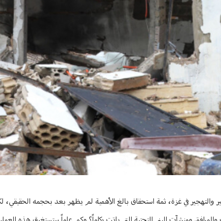
ر والتهجير في غزة، ثمة استحقاق بالغ الأهمية لم يظهر بعد بحجمه الحقيقي، لك
المرافق ومنشآت البنى التحتية التي باتت ركاماً؟ وكم عاماً ستستغرق هذه العملي