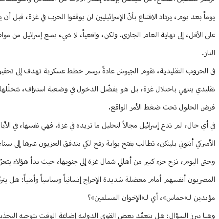
يوماً بعد يوم، يزداد الاقتناع بأنّ الإسرائيليين لن يوقفوا الحرب في غزة، قبل أ
على الأقل، إلى نهاية العام الجاري. ولكن، واقعياً، لا شيء يمنع إسرائيل من م
النار.
في الحروب التقليدية، تقوم الجيوش عادةً برسم خطط عسكرية تهدف إلى تحقيق الس
تقليدي ينتهي باحتلال غزة، بل هو يفضّل الدخول في وضعية استنزاف، تتخلّلها 
فرض الحلول تحت ضغط الأمر الواقع.
في أي حال، لم تدع إسرائيل مجالاً لتحليل ما تريده في غزة. فهي نفسها، في الأي
الأميركي أنتوني بلينكن، تطالب بفتح بوابة رفح لكي يتدفق الغزيون عبرها إلى سيناء
وحتى اليوم، نزح جزء كبير من أهالي شمال غزة إلى جنوبها، حيث بدأ هؤلاء ي
المصريون أنفسهم أمام معضلة شديدة الإحراج إنسانياً وسياسياً وأمنياً: هل يت
مؤيدين لـ»حماس»، أي لـ»الإخوان المسلمين»؟
وهنا يبرز السؤال: هل يتعمّد بعض القوى الدولية إضاعة الوقت بتوجيه التحذيرات