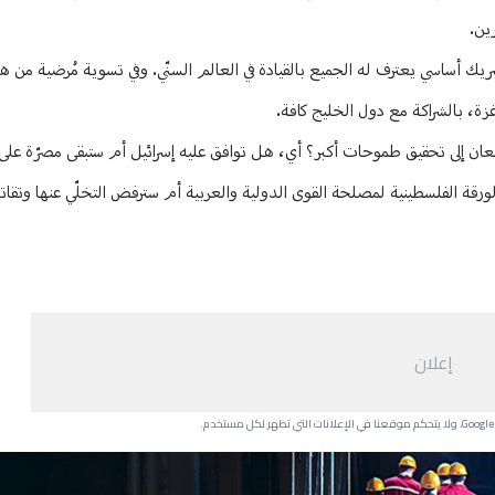
ين.
ريك أساسي يعترف له الجميع بالقيادة في العالم السنّي. وفي تسوية مُرضية من ه
 غزة، بالشراكة مع دول الخليج كافة.
يتطلعان إلى تحقيق طموحات أكبر؟ أي، هل توافق عليه إسرائيل أم ستبقى مصرّة عل
ورقة الفلسطينية لمصلحة القوى الدولية والعربية أم سترفض التخلّي عنها وتقاتل ت
إعلان