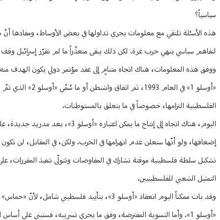
سياسياً؟
هذه الأسئلة تلتقي مع معلومات يجري تداولها في بعض الأوساط، ومفادها أنّ 
لتفاهم سياسي ينهي حرب غزة. لكن ذلك يبقى متعذّراً ما لم تقرّر إسرائيل وق
«أوسلو 1» في العام
الفلسطينية التزامها، خصوصاً في ما يتعلق بالمستوطنات.
اليوم، هناك اتجاه إلى إنتاج ما يمك
إضعافها، ولو أنّها ستعلن عدم انهزامها في الحرب. ولكن، في المقابل، لن تكو
تشكيل سلطة فلسطينية موقتة تشارك في المفاوضات وتتولّى تنفيذ المقررات، على
التمثيل الشعبي للفلسطينيين.
وقد بات ممكناً اليوم انعقاد «أوسلو 3»، بتأييد فلس