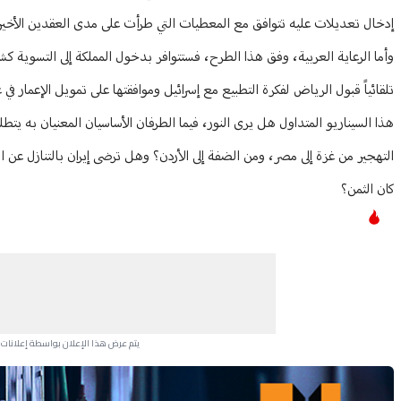
إدخال تعديلات عليه تتوافق مع المعطيات التي طرأت على مدى العقدين الأخير
وأما الرعاية العربية، وفق هذا الطرح، فستتوافر بدخول المملكة إلى التسوية كش
تلقائياً قبول الرياض لفكرة التطبيع مع إسرائيل وموافقتها على تمويل الإعمار في
هذا السيناريو المتداول هل يرى النور، فيما الطرفان الأساسيان المعنيان به 
التهجير من غزة إلى مصر، ومن الضفة إلى الأردن؟ وهل ترضى إيران بالتنازل عن ال
كان الثمن؟
يتم عرض هذا الإعلان بواسطة إعلانات Google، ولا يتحكم موقعنا في الإعلانات التي تظهر لكل مستخدم.
Advertisement Section