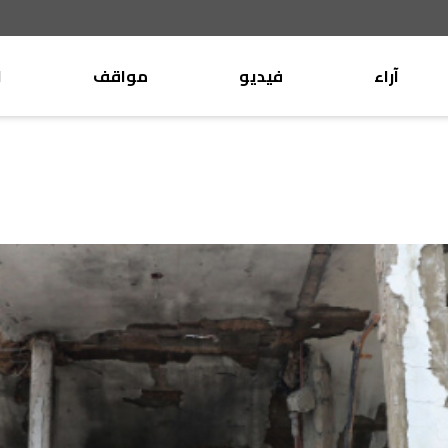
آراء
فيديو
مواقف
ا
موقف
وليد جنبلاط
الأنباء
تيمور جنبلاط
كتّاب
الأنباء
التقدّمي
منبر
مختارات
صحافة
أجنبية
بريد
القرّاء