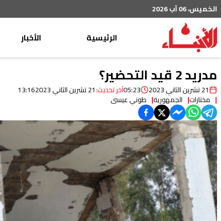
الخميس، 06 آب 2026
الرئيسية
الأخبار
محليات
مدريد 2 قيد التحضير؟
عربي دولي
21 تشرين الثاني 2023
05:23
آخر تحديث:
21 تشرين الثاني 2023
13:16
مختارات
الجمهورية
طوني عيسى
إقتصاد
خاص
رياضة
من لبنان
ثقافة ومجتمع
منوعات