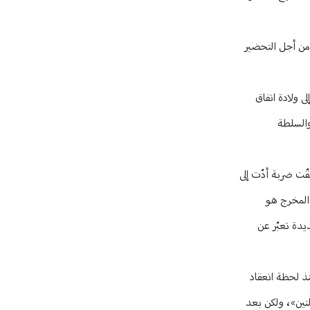
 من أجل التحضير
نه إنتاج تسوية جديدة للملف الفلسطيني، على غرار مؤتمر مدريد 1991 الذي أدّى إلى ولادة اتفاق
ائيل والسلطة
 قد تلقّت ضربة أدّت إلى
 المخرج هو
يدة تعبّر عن
دة منذ لحظة انعقاد
لذي طرحته السعودية في قمّة بيروت العربية، العام 2002، أي «حل الدولتين»، ولكن بعد