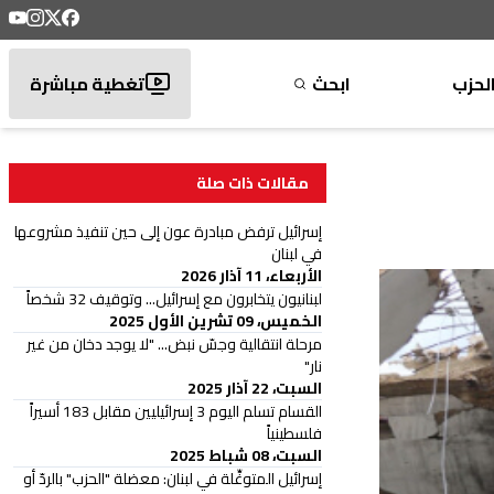
لحزب
ابحث
تغطية مباشرة
مقالات ذات صلة
إسرائيل ترفض مبادرة عون إلى حين تنفيذ مشروعها
في لبنان
الأربعاء، 11 آذار 2026
لبنانيون يتخابرون مع إسرائيل... وتوقيف 32 شخصاً
الخميس، 09 تشرين الأول 2025
مرحلة انتقالية وجسّ نبض... "لا يوجد دخان من غير
نار"
السبت، 22 آذار 2025
القسام تسلم اليوم 3 إسرائيليين مقابل 183 أسيراً
فلسطينياً
السبت، 08 شباط 2025
إسرائيل المتوغِّلة في لبنان: معضلة "الحزب" بالردّ أو