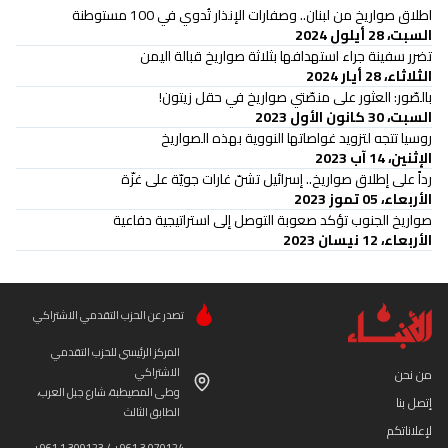
اطلاق صواريخ من لبنان.. وصفارات الإنذار تُدوي في 100 مستوطنة
السبت، 28 أيلول 2024
تضرر سفينة جراء استهدافها بثلاثة صواريخ قبالة اليمن
الثلاثاء، 28 أيار 2024
بالصّور: العثور على منصّتي صواريخ في حقل زيتون!
السبت، 30 كانون الأول 2023
روسيا تتجه لتزويد غواصاتها النووية بهذه الصواريخ
الإثنين، 14 آب 2023
رداً على إطلاق صواريخ.. إسرائيل تشنّ غارات جويّة على غزّة
الأربعاء، 05 تموز 2023
صواريخ الجنوب تؤكد صعوبة التوصل إلى استراتيجية دفاعية
الأربعاء، 12 نيسان 2023
تصدر عن الحزب التقدمي الاشتراكي
المركز الرئيسي للحزب التقدمي
الاشتراكي
من نحن
وطى المصيطبة، شارع جبل العرب،
إتصل بنا
الطابق الثالث
لإعلاناتكم
+961 1 309123 / +961 3 070124