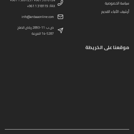
سياسة الخصوصية
+961 1 318119 :FAX
أرشيف الأنباء القديم
info@anbaaonline.com
ص.ب: 11-2893 رياض الصلح
14-5287 المزرعة
موقعنا على الخريطة