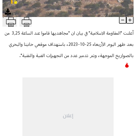
منوعات
T
"الحزب" يستهدف بـ"صواريخ موجهة" موقعي حانيتا والبحري
Article Content
أعلنت "المقاومة الاسلامية" في بيان ان "مجاهديها قاموا عند الساعة 3,25 من
بعد ظهر اليوم الأربعاء 25-10-2023، باستهداف موقعي حانيتا والبحري
بالصواريخ الموجهة، وتم تدمير عدد من التجهيزات الفنية والتقنية".
إعلان