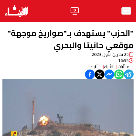
الرئيسية
"الحزب" يستهدف بـ"صواريخ موجهة"
الأخبار
موقعي حانيتا والبحري
25 تشرين الأول 2023
آراء
16:55
محلّيات
الأنباء
الأنباء
فيديو
مواقف
وليد جنبلاط
الحزب
ابحث
ثقافة ومجتمع