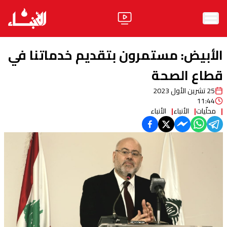
الرئيسية
الأبيض: مستمرون بتقديم خدماتنا في
الأخبار
قطاع الصحة
25 تشرين الأول 2023
آراء
11:44
محلّيات
الأنباء
الأنباء
فيديو
مواقف
وليد جنبلاط
الحزب
ابحث
ثقافة ومجتمع