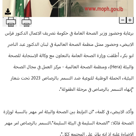
منوعات
T
الأبيض: مستمرون بتقديم خدماتنا في قطاع الصحة
Article Content
برعاية وحضور وزير الصحة العامة في حكومة تصريف الاعمال الدكتور فراس
الابيض، وحضور ممثل منظمة الصحة العالمية في لبنان الدكتور عبد الناصر
ابو بكر، أطلقت وزارة الصحة العامة بالتعاون مع وكالة الاستجابة للصحة
والبيئة (Hera)، ومنظمة الصحة العالمية - مركز العمل في مجال الصحة
البيئية، الحملة الوطنية للتوعية ضد التسمم بالرصاص 2023 تحت شعار
"إنهاء التسمم بالرصاص في مرحلة الطفولة".
وأكد الابيض، في كلمة، "ان الترابط بين الصحة والبيئة امر مهم بالنسبة لوزارة
الصحة قائلا: "الصحة السليمة في البيئة السليمة".التسمم بالرصاص امر مهم
الاضاءة عليه اذ انه يؤثر على المجتمع ككل".