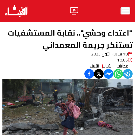
الرئيسية
"اعتداء وحشي".. نقابة المستشفيات
الأخبار
تستنكر جريمة المعمداني
18 تشرين الأول 2023
آراء
10:05
محلّيات
الأنباء
الأنباء
فيديو
مواقف
وليد جنبلاط
الحزب
ابحث
ثقافة ومجتمع