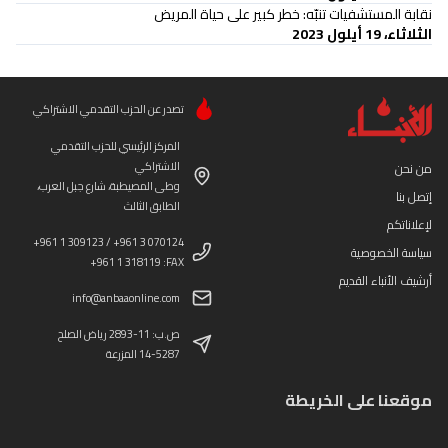
نقابة المستشفيات تنبّه: خطر كبير على حياة المريض
الثلاثاء، 19 أيلول 2023
تصدر عن الحزب التقدمي الاشتراكي
المركز الرئيسي للحزب التقدمي
الاشتراكي
من نحن
وطى المصيطبة، شارع جبل العرب،
إتصل بنا
الطابق الثالث
لإعلاناتكم
+961 1 309123 / +961 3 070124
سياسة الخصوصية
+961 1 318119 :FAX
أرشيف الأنباء القديم
info@anbaaonline.com
ص.ب: 11-2893 رياض الصلح
14-5287 المزرعة
موقعنا على الخريطة