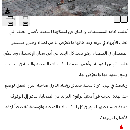
منوعات
T
"اعتداء وحشي".. نقابة المستشفيات تستنكر جريمة المعمداني
Article Content
أعلنت نقابة المستشفيات في لبنان عن استنكارها الشديد لأعمال العنف التي
تطال الأبرياء في غزة، وقد هالها ما تعرّض له من اعتداء وحشي مستشفى
المعمداني في المنطقة، وهو بعيد كل البعد عن أدنى معاني الإنسانية، وما تنصّ
عليه القوانين الدولية، وأهمها تحييد المؤسسات الصحية والطبية في الحروب
ومنع إستهدافها والتعرّض لها.
وتابعت في بيان: "وإذ تناشد ضمائر رؤساء الدول صاحبة القرار العمل لوضع
حد لهذه الحرب فوراً تلافياً لوقوع المزيد من الضحايا، تدعو إلى الوقوف
دقيقة صمت ظهر اليوم في كل المؤسسات الصحية والإستشفائية شجباً لهذه
الأعمال البربرية".