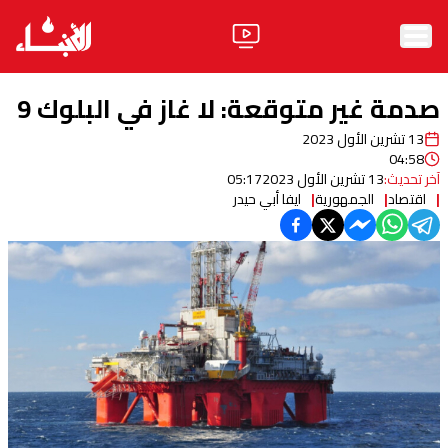
الرئيسية
صدمة غير متوقعة: لا غاز في البلوك 9
الأخبار
13 تشرين الأول 2023
04:58
آراء
آخر تحديث:
13 تشرين الأول 2023
05:17
اقتصاد
الجمهورية
ايفا أبي حيدر
فيديو
مواقف
وليد جنبلاط
الحزب
ابحث
ثقافة ومجتمع