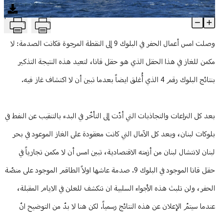
منوعات
T
صدمة غير متوقعة: لا غاز في البلوك 9
Article Content
وصلت امس أعمال الحفر في البلوك 9 إلى النقطة المرجوة فكانت الصدمة: لا
مكمن للغاز في هذا الحقل الذي هو حقل قانا، لتعيد هذه النتيجة التذكير
بنتائج البلوك رقم 4 الذي أُغلق ايضاً بعدما تبين أن لا اكتشاف غاز فيه.
بعد كل النزاعات والتجاذبات التي أدّت إلى التأخّر في البدء بالتنقيب عن النفط في
بلوكات لبنان، وبعد كل الآمال التي كانت معقودة على الغاز الموعود في بحر
لبنان لانتشال لبنان من أزمته الاقتصادية، تبين امس أن لا مكمن تجارياً في
حقل قانا الموجود في البلوك 9. صدمة عاشها اولاً الطاقم الموجود على منصّة
الحفر، ولن تلبث هذه الأجواء السلبية ان تنكشف للعلن في الايام المقبلة،
عندما سيتمّ الإعلان عن هذه النتائج رسمياً. لكن هنا لا بدّ من التوضيح انّ