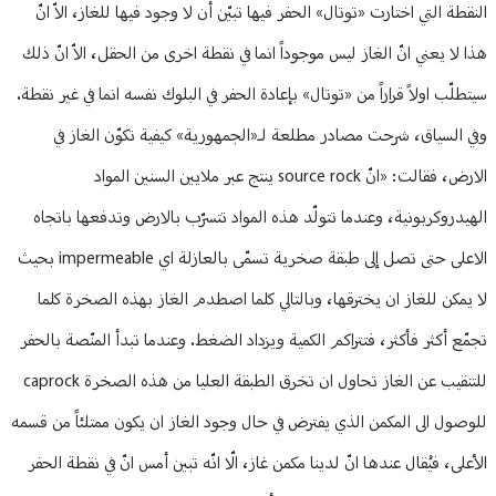
النقطة التي اختارت «توتال» الحفر فيها تبيّن أن لا وجود فيها للغاز، الاّ انّ
هذا لا يعني انّ الغاز ليس موجوداً انما في نقطة اخرى من الحقل، الاّ انّ ذلك
سيتطلّب اولاً قراراً من «توتال» بإعادة الحفر في البلوك نفسه انما في غير نقطة.
وفي السياق، شرحت مصادر مطلعة لـ«الجمهورية» كيفية تكوّن الغاز في
الارض، فقالت: «انّ source rock ينتج عبر ملايين السنين المواد
الهيدروكربونية، وعندما تتولّد هذه المواد تتسرّب بالارض وتدفعها باتجاه
الاعلى حتى تصل إلى طبقة صخرية تسمّى بالعازلة اي impermeable بحيث
لا يمكن للغاز ان يخترقها، وبالتالي كلما اصطدم الغاز بهذه الصخرة كلما
تجمّع أكثر فأكثر، فتتراكم الكمية ويزداد الضغط. وعندما تبدأ المنّصة بالحفر
للتنقيب عن الغاز تحاول ان تخرق الطبقة العليا من هذه الصخرة caprock
للوصول الى المكمن الذي يفترض في حال وجود الغاز ان يكون ممتلئاً من قسمه
الأعلى، فيُقال عندها انّ لدينا مكمن غاز، الّا انّه تبين أمس انّ في نقطة الحفر