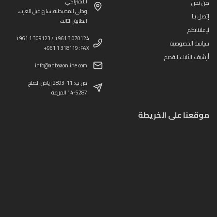
الاشتراكي
من نحن
وطى المصيطبة، شارع جبل العرب،
إتصل بنا
الطابق الثالث
لإعلاناتكم
+961 1 309123 / +961 3 070124
سياسة الخصوصية
+961 1 318119 :FAX
أرشيف الأنباء القديم
info@anbaaonline.com
ص.ب: 11-2893 رياض الصلح
14-5287 المزرعة
موقعنا على الخريطة