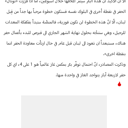
الاّ انّ الأكيد انّ هذه البئر سيتمّ اغلاقها خلال اسبوعين، اما اذا قرّرت «توتال»
الحفر في نقطة أخرى في البلوك نفسه فستكون خطوة مرحباً بها جداً من قِبل
لبنان، الّا انّ هذه الخطوة لن تكون فورية، فالمنصّة ستبدأ بفكفكة المعدات
للرحيل، وهي ستتجّه بحلول نهاية الشهر الجاري الى قبرص للبدء بأعمال حفر
هناك، مستبعداً ان تعود الى لبنان قبل عام في حال ارتأت معاودة الحفر انما
بنقطة اخرى».
وذكرت المصادر، انّ احتمال توفّر بئر بمكمن غاز عالمياً هو 1 على 4، اي كل
حفر لاربعة آبار يتواجد الغاز في واحدة منها.