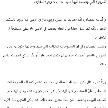
المرجوة التي وصلت اليها «توتال» أن لا وجود للغاز».
وأكّدت المصادر، انّه «طالما لم يتبيّن وجود غاز في الاعلى فلا لزوم لاستكمال
الحفر، لأنّه كما سبق وقلنا فإنّ الغاز يصعد الى الاعلى ولا يبقى مسطحاً في
الارض».
ولفتت المصادر، الى انّ المسوحات الزلزالية التي سبق واجرتها «توتال» قبل
الشروع بالحفر أظهرت احتمال ان يكون لدينا غاز، الّا انّ النتائج اظهرت عكس
ذلك.
ورداً على سؤال، عن المرحلة المقبلة او ماذا بعد عدم اكتشاف الغاز، قالت
المصادر: «انّ العقد مع «توتال» نصّ على حفر بئر واحدة، و»توتال» حتى
الساعة التزمت بالعقد، لكن ماذا ستقرّر بعد ذلك، فلا يمكن التكهن منذ الآن،