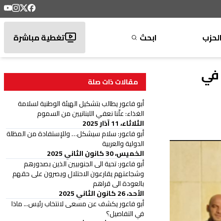
لحزب
ابحث
تغطية مباشرة
 في
مقالات ذات صلة
أبو فاعور يطالب بتشكيل الهيئة الوطنية لسلامة
الغذاء: علّنا نعفي اللبنانيين من السموم
الثلاثاء، 11 آذار 2025
أبو فاعور: سلام سيشكل… وللإستفادة من المظلة
الدولية والعربية
الخميس، 30 كانون الثاني 2025
أبو فاعور: تحية الى الجنوبيين الذين بصدورهم
وشجاعتهم يقارعون الاحتلال ويصرون على حقهم
بالعودة الى قراهم
الأحد، 26 كانون الثاني 2025
أبو فاعور يكشف عن مسعى لانتخاب رئيس... ماذا
في التفاصيل؟