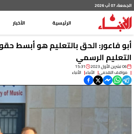
الجمعة، 07 آب 2026
الرئيسية
الأخبار
محليات
أبو فاعور: الحق بالتعليم هو أبسط حقو
عربي دولي
التعليم الرسمي
إقتصاد
06 تشرين الأول 2023
15:31
مواقف التقدمي
الأنباء
الأنباء
خاص
رياضة
من لبنان
ثقافة ومجتمع
منوعات