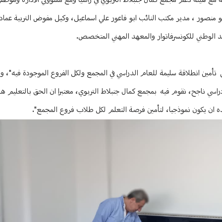
 مع هيئة دعم مجمع كمال جنبلاط التربوي في راشيا ومع مسؤولي الادارة وموظفي
ابو منصور ، مدير مكتب النائب ابو فاعور علي اسماعيل، وكيل مفوض التربية عما
عهد الوطني للكونسرفاتوار والمعهد المهني المتخصص.
لى تأمين انطلاقة سليمة للعام الدراسي في المجمع ولكل الفروع الموجودة فيه"، و
دراسي ناجح، نقوم فيه بمجمع كمال جنبلاط التربوي، معتبرا ان الحق بالتعليم 
ه ان يكون نموذجيا، لتأمين فرصة التعلم لكل طلاب فروع المجمع".