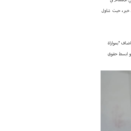
 الأقسام في
د خير، حيث تناول
اضاف "بموازاة
هو ابسط حقوق