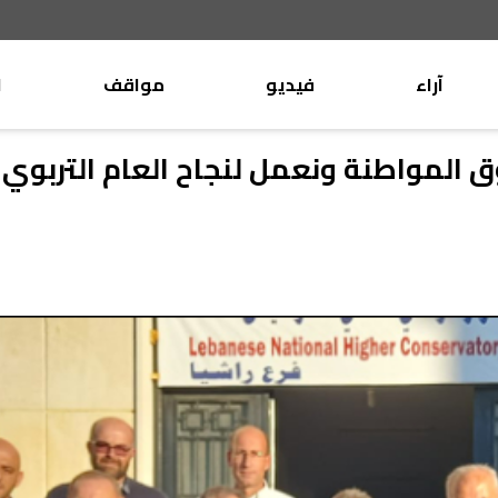
آراء
فيديو
مواقف
ا
موقف
وليد جنبلاط
ق المواطنة ونعمل لنجاح العام التربوي
الأنباء
تيمور جنبلاط
كتّاب
الأنباء
التقدّمي
منبر
مختارات
صحافة
أجنبية
بريد
القرّاء