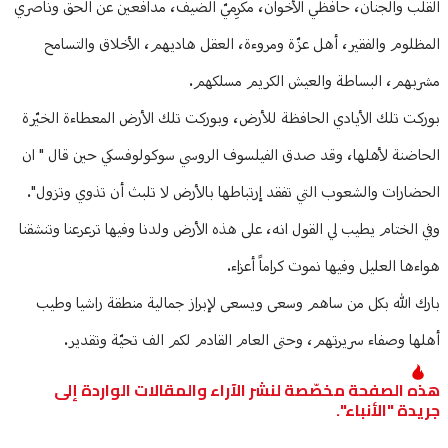
القلب والجنان، حافظي الأخوان، مكرِميّ الضيف، مدافعين عن الحق وناصري
المظلوم والفقير، أهل عزّة ومروءة، العقل هاديهم، الأخلاق والتسامح
مشربهم، البساطة والعيش الكريم مسلكهم.
بوركت تلك الأيادي الحافظة للأرض، وبوركت تلك الأرض المعطاءة الخيّرة
الحاضنة لأهلها، وقد صدق الفيلسوف الروسي سوكولوفسكي حين قال " ان
الحضارات والشعوب التي تفقد إرتباطها بالأرض لا تلبث أن تذوي وتزول".
وفي الختام يطيب لي القول انه، على هذه الأرض ولدنا وفيها ترعرعنا وتنشقنا
هواءها العليل وفيها نموت كراماً أعزاء.
بارك الله بكل من ساهم وسعى ويسعى لإبراز جمالية منطقة راشيا وطيب
أهلها وصفاء سريرتهم، وحتى العام القادم لكم الف تحيّة وتقدير.
هذه الصفحة مخصّصة لنشر الآراء والمقالات الواردة إلى
جريدة "الأنباء".