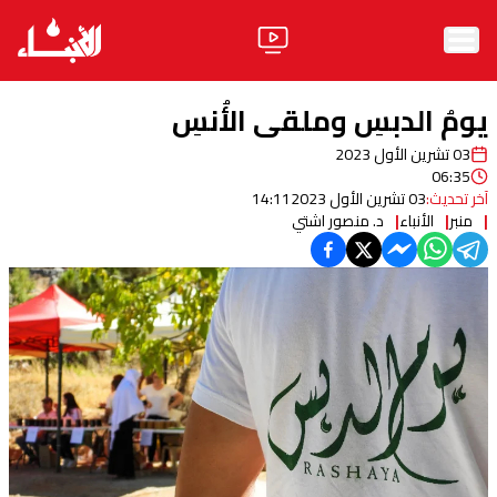
الرئيسية
يومُ الدبسِ وملقى الأُنسِ
الأخبار
03 تشرين الأول 2023
06:35
آراء
آخر تحديث:
03 تشرين الأول 2023
14:11
منبر
الأنباء
د. منصور اشتي
فيديو
مواقف
وليد جنبلاط
الحزب
ابحث
ثقافة ومجتمع