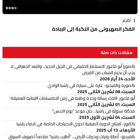
تقرير
الفكر الصهيوني من النكبة إلى الإبادة
مقالات ذات صلة
بالصور| أبو فاعور: الاستثمار الحقيقي في الجيل الجديد.. والبعد الجغرافي لا
يجب أن يحرم الشباب من الفرص
الأحد، 24 أيار 2026
بالصورة والفيديو- غارة على سيارة في راشيا الوادي
السبت، 08 تشرين الثاني 2025
أبو فاعور: اللقاء رسالة وحدة وطنية في زمن الانقسامات اللبنانية العميقة
السبت، 01 تشرين الثاني 2025
محطّة سنويّة في راشيا... حان موعد "يوم الدبس"
السبت، 04 تشرين الأول 2025
بالصّور- افتتاح الدورة الصيفية لذوي الاحتياجات الخاصة في قضاء راشيا
الأربعاء، 13 آب 2025
بالفيديو- أصالة وتراث وخيرات الأرض... "أطايب راشيا" مقصداً لضيوف السوق