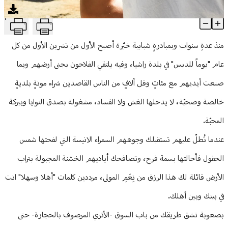
منوعات
T
يومُ الدبسِ وملقى الأُنسِ
Article Content
منذ عدةِ سنوات وبمبادرةٍ شبابية خيّرة أصبح الأول من تشرين الأول من كل
عام "يوماً للدبس" في بلدة راشيا، وفيه يلتقي الفلاحون بجنى أرضهم وبما
صنعت أيديهم مع مئاتٍ وقل آلافٍ من الناس القاصدين شراء مونةٍ بلديةٍ
خالصة وصحيّة، لا يدخلها الغش ولا الفساد، مشغولة بصدق النوايا وببركة
المحبّة.
عندما تُطلّ عليهم تستقبلك وجوههم السمراء الانيسة التي لفحتها شمس
الحقول فأحالتها بسمة فرح، وتصافحك أياديهم الخشنة المجبولة بتراب
الأرض قائلة لك هذا الرزق من نِعَمِ المولى، مرددين كلمات "أهلا وسهلا" انت
في بيتك وبين أهلك.
بصعوبة تشق طريقك من باب السوق -الأثري المرصوف بالحجارة- حتى