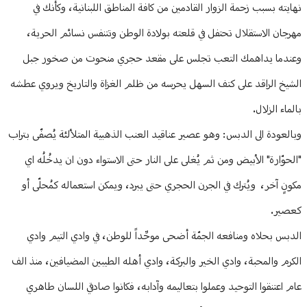
نهايته بسبب زحمة الزوار القادمين من كافة المناطق اللبنانية، وكأنك في
مهرجان الاستقلال تحتفل في قلعته بولادة الوطن وتتنفس نسائم الحرية،
وعندما يداهمك التعب تجلس على مقعد حجري منحوت من صخور جبل
الشيخ الراقد على كتف السهل يحرسه من ظلم الغزاة والتاريخ ويروي عطشه
بالماء الزلال.
وبالعودة الى الدبس: وهو عصير عناقيد العنب الذهبية المتلألئة يُصفّى بتراب
"الحوّارة" الأبيض ومن ثم يُغلى على النار حتى الاستواء دون ان يدخُلُه اي
مكونٍ آخر، ويُترك في الجرن الحجري حتى يبرد، ويمكن استعماله كمُحلّى أو
كعصير.
الدبس بحلاه ومنافعه الجمّة أضحى موحِّداً للوطن، في وادي التيم وادي
الكرم والمحبة، وادي الخير والبركة، وادي أهله الطيبين المضيافين، منذ الف
عام اعتنقوا التوحيد وعملوا بتعاليمه وآدابه، فكانوا صادقي اللسان طاهري