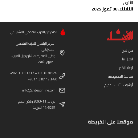
الأثري
الثلاثاء، 08 تموز 2025
تصدر عن الحزب التقدمي الاشتراكي
المركز الرئيسي للحزب التقدمي
الاشتراكي
من نحن
وطى المصيطبة، شارع جبل العرب،
إتصل بنا
الطابق الثالث
لإعلاناتكم
+961 1 309123 / +961 3 070124
سياسة الخصوصية
+961 1 318119 :FAX
أرشيف الأنباء القديم
info@anbaaonline.com
ص.ب: 11-2893 رياض الصلح
14-5287 المزرعة
موقعنا على الخريطة