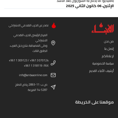
بالفيديو: ما يحلم به السوريون بعد الأسد
الإثنين، 06 كانون الثاني 2025
تصدر عن الحزب التقدمي الاشتراكي
المركز الرئيسي للحزب التقدمي
الاشتراكي
من نحن
وطى المصيطبة، شارع جبل العرب،
إتصل بنا
الطابق الثالث
لإعلاناتكم
+961 1 309123 / +961 3 070124
سياسة الخصوصية
+961 1 318119 :FAX
أرشيف الأنباء القديم
info@anbaaonline.com
ص.ب: 11-2893 رياض الصلح
14-5287 المزرعة
موقعنا على الخريطة