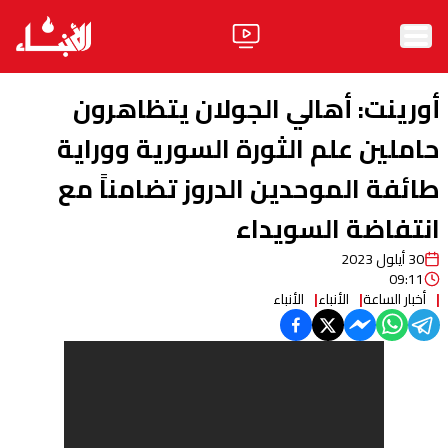
الرئيسية
أورينت: أهالي الجولان يتظاهرون
الأخبار
حاملين علم الثورة السورية ووراية
طائفة الموحدين الدروز تضامناً مع
آراء
انتفاضة السويداء
فيديو
30 أيلول 2023
مواقف
09:11
أخبار الساعة
الأنباء
الأنباء
وليد جنبلاط
الحزب
ابحث
ثقافة ومجتمع