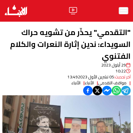
الرئيسية
"التقدمي" يحذّر من تشويه حراك
الأخبار
السويداء: ندين إثارة النعرات والكلام
الفتنوي
آراء
29 أيلول 2023
فيديو
10:22
آخر تحديث:
05 تشرين الأول 2023
13:49
مواقف
مواقف التقدمي
الأنباء
الأنباء
وليد جنبلاط
الحزب
ابحث
ثقافة ومجتمع