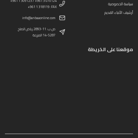
+961 1 309123 / +961 3 070124
سياسة الخصوصية
+961 1 318119 :FAX
أرشيف الأنباء القديم
info@anbaaonline.com
ص.ب: 11-2893 رياض الصلح
14-5287 المزرعة
موقعنا على الخريطة