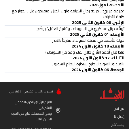
الأحد، 26 تموز 2026
"خارطة طريق"... حركة رجال الكرامة ولواء الجبل: منفتحون على الحوار مع
كافة الأطراف
الإثنين، 06 كانون الثاني 2025
توقّف رتل عسكريّ في السويداء.. و"شيخ العقل" يوضّح
الأربعاء، 01 كانون الثاني 2025
جولة للأسعد في مدينة السويداء مباركاً بالنصر
الأربعاء، 18 كانون الأول 2024
ماذا قال أحمد الشرع خلال لقاء وفد من السويداء؟
الثلاثاء، 17 كانون الأول 2024
بالفيديو: السويداء خارج سيطرة النظام السوري
الجمعة، 06 كانون الأول 2024
تصدر عن الحزب التقدمي الاشتراكي
المركز الرئيسي للحزب التقدمي
الاشتراكي
من نحن
وطى المصيطبة، شارع جبل العرب،
إتصل بنا
الطابق الثالث
لإعلاناتكم