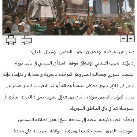
منوعات
T
"التقدمي" يحذّر من تشويه حراك السويداء: ندين إثارة النعرات والكلام 
Article Content
صدر عن مفوضية الإعلام في الحزب التقدمي الإشتراكي ما يلي:
إذ يؤكد الحزب التقدمي الإشتراكي موقفه المبدأي السياسي في تأييد ثورة
الشعب السوري ومطالبه المشروعة المُوحَّدة بالحرية والعدالة والكرامة، فإنّه
يدين كل كلامٍ فتنوي يحرّض مذهبياً وطائفياً ويثير النعرات، كالذي صدر عن
مروان كيوان والبعض سواه، والذي يهدف إلى تشويه صورة الحراك الجاري في
السويداء كما في باقي المناطق السورية.
ويجدّد الحزب توجيه التحية إلى سماحة شيخ العقل لطائفة المسلمين
الموحدين الدروز الشيخ حكمت الهجري، ومواقفه الحريصة على وحدة