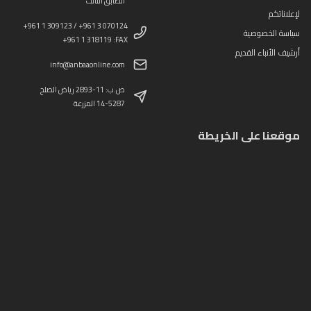
الطابق الثالث
لإعلاناتكم
+961 1 309123 / +961 3 070124
سياسة الخصوصية
+961 1 318119 :FAX
أرشيف الأنباء القديم
info@anbaaonline.com
ص.ب: 11-2893 رياض الصلح
14-5287 المزرعة
موقعنا على الخريطة