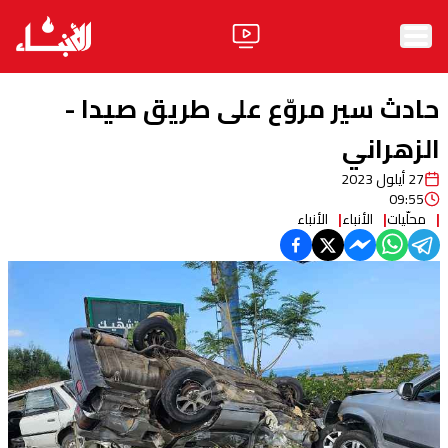
الرئيسية
حادث سير مروّع على طريق صيدا -
الأخبار
الزهراني
27 أيلول 2023
آراء
09:55
محلّيات
الأنباء
الأنباء
فيديو
مواقف
وليد جنبلاط
الحزب
ابحث
ثقافة ومجتمع