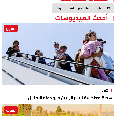
13_نيسان
مانشستر يونايتد
أونانا
أحدث الفيديوهات
فيديو
تقرير
هجرة معاكسة للاسرائيليين خارج دولة الاحتلال
فيديو