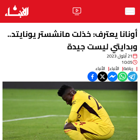
الرئيسية
أونانا يعترف: خذلت مانشستر يونايتد..
الأخبار
وبدايتي ليست جيدة
21 أيلول 2023
آراء
10:05
رياضة
الأنباء
الأنباء
فيديو
مواقف
وليد جنبلاط
الحزب
ابحث
ثقافة ومجتمع