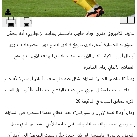
منوعات
T
أونانا يعترف: خذلت مانشستر يونايتد.. وبدايتي ليست جيدة
Article Content
اعترف الكاميروني أندري أونانا حارس مانشستر يونايتد الإنجليزي، أنه يتحمّل
مسؤولية الخسارة أمام بايرن ميونخ 3-4 في افتتاح دور المجموعات لدوري
أبطال أوروبا لكرة القدم الأربعاء بعد خطئه في الهدف الأول الذي منح
العملاق الألماني زمام المبادرة.
وبدأ "الشياطين الحمر" المباراة بشكل جيد على ملعب أليانز أرينا، إلا انّه خسر
اندفاعاته بعدما سجّل ليروي ساني هدف الافتتاح بعدما أخطأ أونانا في التقاط
الكرة لتعانق الشباك في الدقيقة 28.
وقال أونانا لقناة "تي إن تي سبورتس": بعد خطئي فقدنا السيطرة على المباراة.
إنه وضع صعب بالنسبة لنا، بالنسبة لي خاصة لأنني الشخص الذي خذل
الفريق. بدايتي في مانشستر لم تكن جيدة جدًا، ليست الطريقة التي أريد أن