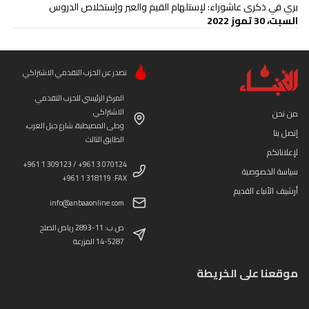
بري في ذكرى عاشوراء: لإستلهام القيم والعبر وإستخلاص الدروس
السبت، 30 تموز 2022
تصدر عن الحزب التقدمي الاشتراكي
المركز الرئيسي للحزب التقدمي
الاشتراكي
من نحن
وطى المصيطبة، شارع جبل العرب،
إتصل بنا
الطابق الثالث
لإعلاناتكم
+961 1 309123 / +961 3 070124
سياسة الخصوصية
+961 1 318119 :FAX
أرشيف الأنباء القديم
info@anbaaonline.com
ص.ب: 11-2893 رياض الصلح
14-5287 المزرعة
موقعنا على الخريطة