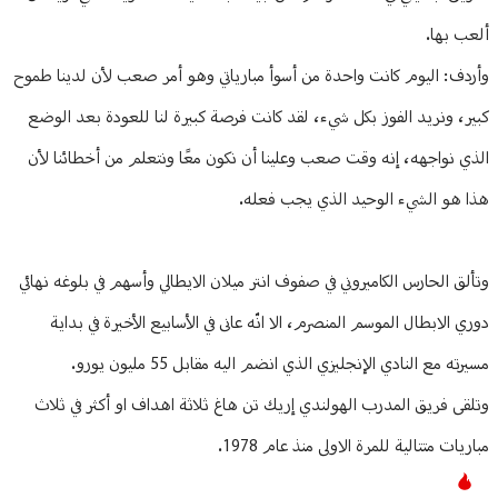
ألعب بها.
وأردف: اليوم كانت واحدة من أسوأ مبارياتي وهو أمر صعب لأن لدينا طموح
كبير، ونريد الفوز بكل شيء، لقد كانت فرصة كبيرة لنا للعودة بعد الوضع
الذي نواجهه، إنه وقت صعب وعلينا أن نكون معًا ونتعلم من أخطائنا لأن
هذا هو الشيء الوحيد الذي يجب فعله.
وتألق الحارس الكاميروني في صفوف انتر ميلان الايطالي وأسهم في بلوغه نهائي
دوري الابطال الموسم المنصرم، الا انّه عانى في الأسابيع الأخيرة في بداية
مسيرته مع النادي الإنجليزي الذي انضم اليه مقابل 55 مليون يورو.
وتلقى فريق المدرب الهولندي إريك تن هاغ ثلاثة اهداف او أكثر في ثلاث
مباريات متتالية للمرة الاولى منذ عام 1978.