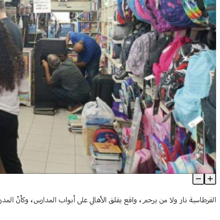
أين تصرف محاضر الضبط في حق المخالفين؟
Article Content
القرطاسية نار ولا من يرحم، واقع يقلق الأهالي على أبواب المدارس، وكأنّ المد