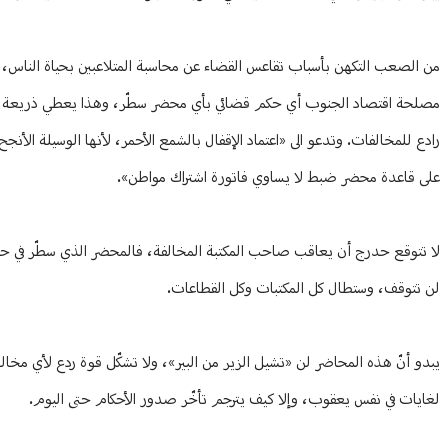
من الصعب التكهن بأسباب تقاعس القضاء عن محاسبة المتلاعبين بحياة الناس، الم
مصلحة اقتصاد الجنوب أي حكم قضائي بأي محضر سطّر، وهذا يعطي ذريعة للمخال
رادع للمخالفات. وتدعو الى «اعتماد الإقفال بالشمع الأحمر، لأنها الوسيلة الأ
على قاعدة محضر ضبط لا يساوي فاتورة اشتراك مواطن».
لا تتوقع حدرج أن يعاقب صاحب المكتبة المخالفة، فالمحضر الذي سطّر في حقه
لن تتوقف، وستطال كل المكتبات وكل القطاعات.
يبدو أنّ هذه المحاضر لن «تشيل الزير من البير»، ولا تشكّل قوة ردع لأي مخ
لغايات في نفس يعقوب، وإلا كيف يترجم تأخّر صدور الأحكام حتى اليوم.