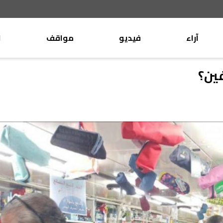
آراء
فيديو
مواقف
ا
موقف
وليد جنبلاط
ين؟
الأنباء
تيمور جنبلاط
كتّاب
الأنباء
التقدّمي
منبر
مختارات
صحافة
أجنبية
بريد
القرّاء