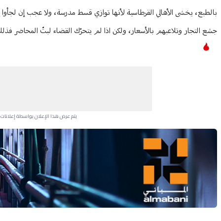
بالطبع، يخشى الأهالي القرطاسية لأنها توازي قسط مدرسة، ولا عجب إن لجأوا إل
جشع التجار وتلاعبهم بالأسعار، ولكن اذا لم يتحرّك القضاء لبتّ المحاضر فذ
يتم عرض هذا الإعلان بواسطة إعلانات Google، ولا يتحكم موقعنا في الإعلانات التي تظهر لكل مستخدم.
Advertisement Section