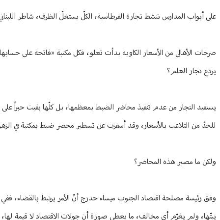
على أبواب المدارس تنشط تجارة القرطاسية، الكلّ يستغلّ الظرف، شاطر اللبناني
صرخات الأهالي من الأسعار الكاوية بدأت تعلو، فكل مكتبة «فاتحة على حسابها»
يردع تجار العلم؟
يستفيد التجار من عدم تنفيذ محاضر الضبط بمعظمها، بل كلّها بقيت حبراً عل
للحدّ من التلاعب بالأسعار، وقد أسفرت عن تسطير محضر ضبط بمكتبة في الزهرا
ولكن ما مصير هذه المحاضر؟
وفق رئيسة مصلحة اقتصاد الجنوب ميساء حدرج أنّ الأمر يرتبط بالقضاء، ففي 
يبتّها، ولم يغرّم أي مخالف، ما يعطي صورة أن جولات الاقتصاد لا قيمة لها، 