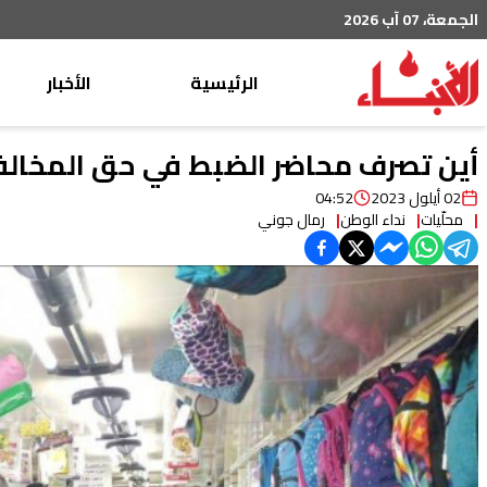
الجمعة، 07 آب 2026
الرئيسية
الأخبار
محليات
أين تصرف محاضر الضبط في حق المخالف
عربي دولي
02 أيلول 2023
04:52
محلّيات
نداء الوطن
رمال جوني
إقتصاد
خاص
رياضة
من لبنان
ثقافة ومجتمع
منوعات