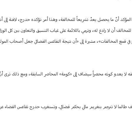
ؤكد أنّ ما يحصل يعدّ تشريعاً للمخالفة، وهذا أمر تؤكده حدرج، لافتة إلى أنه 
ف أن لا رادع له، وترمي باللائمة على غياب التنسيق والتعاون بين كل الوزار
نجح في قمع المخالفات»، مشيرة إلى «أن نتيجة التقاعس القضائي جعل أصحاب المولد
 لا يعدو كونه محضراً سيضاف إلى «كومة» المحاضر السابقة، ومع ذلك ترى أنّ 
الف طالما لا تترجم بتغريم مالي بحكم قضائي. وتستغرب حدرج تقاعس القضاء عن