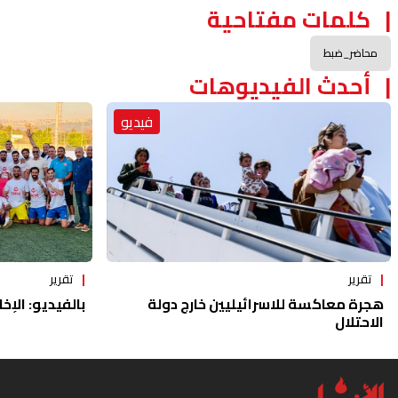
كلمات مفتاحية
محاضر_ضبط
أحدث الفيديوهات
فيديو
تقرير
تقرير
هجرة معاكسة للاسرائيليين خارج دولة
بالفيديو: الإخا
الاحتلال