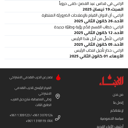
الراعي في قداس عيد الفصح: كفى حروباً
السبت، 19 نيسان 2025
الراعي: آن الاوان القيام بالإصلاحات الضروريّة المنتظرة
الأحد، 26 كانون الثاني 2025
الراعي: خطاب القسم قدّم رؤية وطنيّة جديدة
الأحد، 12 كانون الثاني 2025
الراعي: لنُصلِّ من أجل هذا الرئيس
الأحد، 05 كانون الثاني 2025
الراعي: حذارِ تأجيل انتخاب الرئيس
الأربعاء، 01 كانون الثاني 2025
تصدر عن الحزب التقدمي الاشتراكي
المركز الرئيسي للحزب التقدمي
الاشتراكي
من نحن
وطى المصيطبة، شارع جبل العرب،
إتصل بنا
الطابق الثالث
لإعلاناتكم
+961 1 309123 / +961 3 070124
سياسة الخصوصية
+961 1 318119 :FAX
أرشيف الأنباء القديم