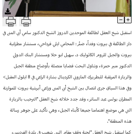
منوعات
T
شيخ العقل: زيارة الراعي موضع اهتمام وترحيب
Article Content
استقبل شيخ العقل لطائفة الموحدين الدروز الشيخ الدكتور سامي أبي المنى في
دار الطائفة في بيروت وفداً، ضمّ: المحامي ايلي قرداحي، مستشار مطرانية
بيروت والجبل للروم الكاثوليك د. سهيل ابو حلا ومستشار البنك الدولي
الدكتور منير حمزة، وتناول البحث قضايا متصلة بأوضاع منطقة الجبل
والزيارة المرتقبة للبطريرك الماروني الكردينال بشارة الراعي في 8 ايلول المقبل>
وفي هذا السياق جرى اتصال بين الشيخ أبي المنى وراعي أبرشية بيروت للموارنة
المطران بولس عبد الساتر، وقد جدد خلاله شيخ العقل "الترحيب بالزيارة
التي هي موضع اهتمامنا جميعا كأبناء الجبل، وهي تأكيد على جوهر رسالة
هذه المنطقة".
كما استقبل شيخ العقل "لجنة وقف مقام النبي شعيب في بلدة الفرديس،