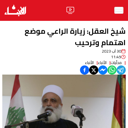
الرئيسية
شيخ العقل: زيارة الراعي موضع
الأخبار
اهتمام وترحيب
30 آب 2023
آراء
11:49
محلّيات
الأنباء
الأنباء
فيديو
مواقف
وليد جنبلاط
الحزب
ابحث
ثقافة ومجتمع