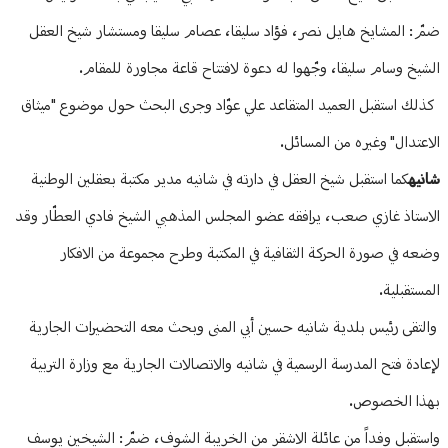
ضمّ: المشايخ هايل نصر، فؤاد سليقا، عصام سليقا ومستشار شيخ العقل
الشيخ وسام سليقا، وجّهوا له دعوة لافتتاح قاعة مجاورة للمقام.
كذلك استقبل العميد المتقاعد علي عوّاد وجرى البحث حول موضوع "ميثاق
الاعتدال" وغيره من المسائل.
شانيه
كما استقبل شيخ العقل في دارته في شانيه مدير مكتبة بعقلين الوطنية
الاستاذ غازي صعب، يرافقه عضو المجلس المذهبي الشيخ فادي العطّار وقد
وضعه في صورة الحركة الثقافية في المكتبة وطرح مجموعة من الافكار
المستقبلية.
والتقى رئيس بلدية شانيه حسين أبي المنى وبحث معه التحضيرات الجارية
لإعادة فتح المدرسة الرسمية في شانيه والاتصالات الجارية مع وزارة التربية
بهذا الخصوص.
واستقبل وفداً من عائلة الاشقر من الخريبة الشوف، ضمّ: الشيخين يوسف