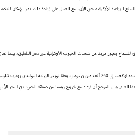
رات البديلة سمحت بتصدير أكثر من 41 مليون طن من السلع الزراعية الأوكرانية حتى الآن، مع العمل على زيادة ذلك قدر الإمك
ئ للسماح بعبور مزيد من شحنات الحبوب الأوكرانية عبر بحر البلطيق، بينما تصرّ 
اعة البولندي روبرت تيلوس.
لعام ومن المرجح أن تزداد مع خروج روسيا من صفقة الحبوب في البحر الأسود م