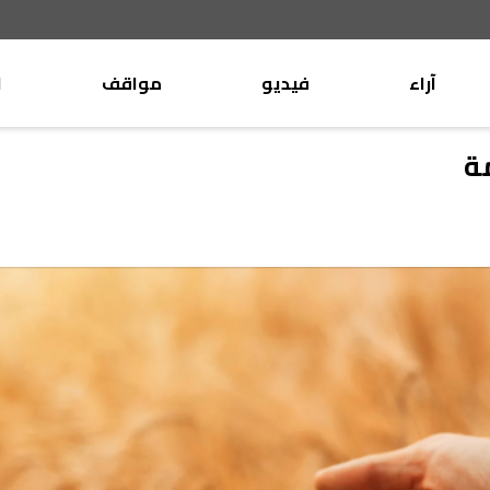
آراء
فيديو
مواقف
ا
موقف
وليد جنبلاط
مة
الأنباء
تيمور جنبلاط
كتّاب
الأنباء
التقدّمي
منبر
مختارات
صحافة
أجنبية
بريد
القرّاء