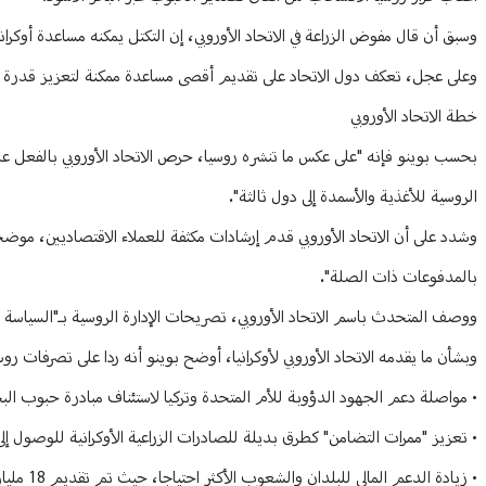
وسبق أن قال مفوض الزراعة في الاتحاد الأوروبي، إن التكتل يمكنه مساعدة أوكران
وعلى عجل، تعكف دول الاتحاد على تقديم أقصى مساعدة ممكنة لتعزيز قدرة الم
خطة الاتحاد الأوروبي
بحسب بوينو فإنه "على عكس ما تنشره روسيا، حرص الاتحاد الأوروبي بالفعل على 
الروسية للأغذية والأسمدة إلى دول ثالثة".
وشدد على أن الاتحاد الأوروبي قدم إرشادات مكثفة للعملاء الاقتصاديين، موضحا
بالمدفوعات ذات الصلة".
ووصف المتحدث باسم الاتحاد الأوروبي، تصريحات الإدارة الروسية بـ"السياسة ا
وبشأن ما يقدمه الاتحاد الأوروبي لأوكرانيا، أوضح بوينو أنه ردا على تصرفات روسيا "غير الم
• مواصلة دعم الجهود الدؤوبة للأم المتحدة وتركيا لاستئناف مبادرة حبوب البح
• تعزيز "ممرات التضامن" كطرق بديلة للصادرات الزراعية الأوكرانية للوصول إلى 
• زيادة الدعم المالي للبلدان والشعوب الأكثر احتياجا، حيث تم تقديم 18 مليار يورو لمعالجة الأمن الغذائي حتى عام 2024.