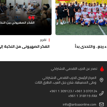
تقرير
ء رجع.. والتحدي بدأ
الفكر الصهيوني من النكبة إلى 
تصدر عن الحزب التقدمي الاشتراكي
المركز الرئيسي للحزب التقدمي الاشتراكي
وطى المصيطبة، شارع جبل العرب، الطابق الثالث
+961 1 309123 / +961 3 070124
+961 1 318119 :FAX
info@anbaaonline.com