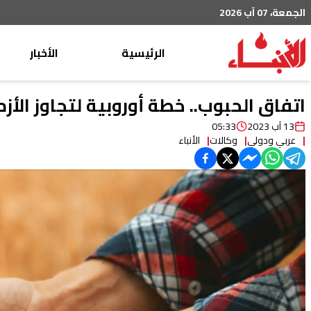
الجمعة، 07 آب 2026
الرئيسية
الأخبار
محليات
اتفاق الحبوب.. خطة أوروبية لتجاوز الأز
عربي دولي
13 آب 2023
05:33
عربي ودولي
وكالات
الأنباء
إقتصاد
خاص
رياضة
من لبنان
ثقافة ومجتمع
منوعات