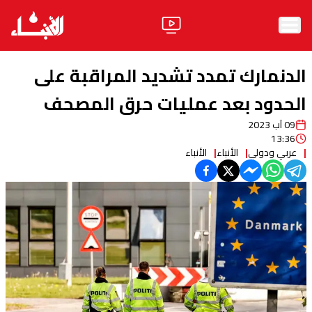
الرئيسية
الدنمارك تمدد تشديد المراقبة على
الأخبار
الحدود بعد عمليات حرق المصحف
09 آب 2023
آراء
13:36
عربي ودولي
الأنباء
الأنباء
فيديو
مواقف
وليد جنبلاط
الحزب
ابحث
ثقافة ومجتمع