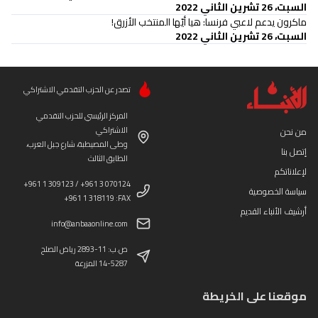
السبت، 26 تشرين الثاني 2022
ماكرون يدعم لاعبي فرنسا: هيا أيّها المنتخب الأزرق!
السبت، 26 تشرين الثاني 2022
تصدر عن الحزب التقدمي الاشتراكي
المركز الرئيسي للحزب التقدمي
الاشتراكي
من نحن
وطى المصيطبة، شارع جبل العرب،
إتصل بنا
الطابق الثالث
لإعلاناتكم
+961 1 309123 / +961 3 070124
سياسة الخصوصية
+961 1 318119 :FAX
أرشيف الأنباء القديم
info@anbaaonline.com
ص.ب: 11-2893 رياض الصلح
14-5287 المزرعة
موقعنا على الخريطة