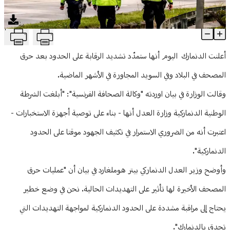
منوعات
T
الدنمارك تمدد تشديد المراقبة على الحدود بعد عمليات حرق المصحف
Article Content
أعلنت الدنمارك اليوم أنها ستمدّد تشديد الرقابة على الحدود بعد حرق
المصحف في البلاد وفي السويد المجاورة في الأشهر الماضية.
وقالت الوزارة في بيان اوردته "وكالة الصحافة الفرنسية": "أبلغت الشرطة
الوطنية الدنماركية وزارة العدل أنها - بناء على توصية أجهزة الاستخبارات -
اعتبرت أنه من الضروري الاستمرار في تكثيف الجهود موقتا على الحدود
الدنماركية".
وأوضح وزير العدل الدنماركي بيتر هوملغارد في بيان أن "عمليات حرق
المصحف الأخيرة لها تأثير على التهديدات الحالية. نحن في وضع خطير
يحتاج إلى مراقبة مشددة على الحدود الدنماركية لمواجهة التهديدات التي
تحدق بالدنمارك".