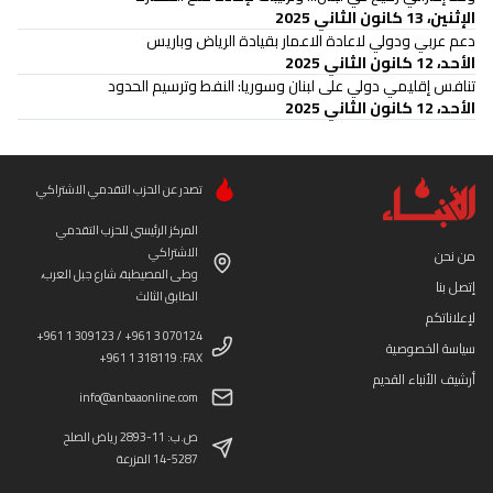
الإثنين، 13 كانون الثاني 2025
دعم عربي ودولي لاعادة الاعمار بقيادة الرياض وباريس
الأحد، 12 كانون الثاني 2025
تنافس إقليمي دولي على لبنان وسوريا: النفط وترسيم الحدود
الأحد، 12 كانون الثاني 2025
تصدر عن الحزب التقدمي الاشتراكي
المركز الرئيسي للحزب التقدمي
الاشتراكي
من نحن
وطى المصيطبة، شارع جبل العرب،
إتصل بنا
الطابق الثالث
لإعلاناتكم
+961 1 309123 / +961 3 070124
سياسة الخصوصية
+961 1 318119 :FAX
أرشيف الأنباء القديم
info@anbaaonline.com
ص.ب: 11-2893 رياض الصلح
14-5287 المزرعة