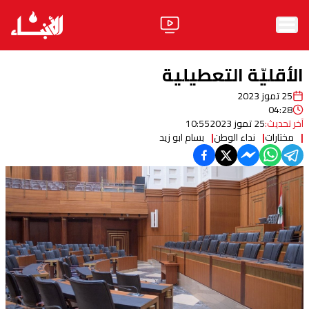
الرئيسية
الأقليّة التعطيلية
الأخبار
25 تموز 2023
04:28
آراء
آخر تحديث:
25 تموز 2023
10:55
مختارات
نداء الوطن
بسام ابو زيد
فيديو
مواقف
وليد جنبلاط
الحزب
ابحث
ثقافة ومجتمع