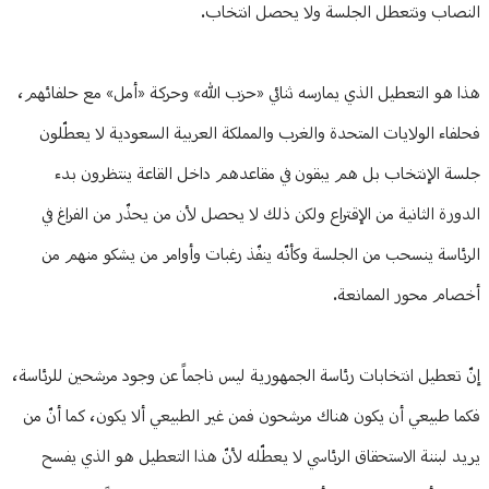
النصاب وتتعطل الجلسة ولا يحصل انتخاب.
هذا هو التعطيل الذي يمارسه ثنائي «حزب الله» وحركة «أمل» مع حلفائهم،
فحلفاء الولايات المتحدة والغرب والمملكة العربية السعودية لا يعطّلون
جلسة الإنتخاب بل هم يبقون في مقاعدهم داخل القاعة ينتظرون بدء
الدورة الثانية من الإقتراع ولكن ذلك لا يحصل لأن من يحذّر من الفراغ في
الرئاسة ينسحب من الجلسة وكأنّه ينفّذ رغبات وأوامر من يشكو منهم من
أخصام محور الممانعة.
إنّ تعطيل انتخابات رئاسة الجمهورية ليس ناجماً عن وجود مرشحين للرئاسة،
فكما طبيعي أن يكون هناك مرشحون فمن غير الطبيعي ألا يكون، كما أنّ من
يريد لبننة الاستحقاق الرئاسي لا يعطّله لأنّ هذا التعطيل هو الذي يفسح