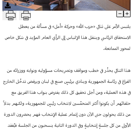
منوعات
T
الأقليّة التعطيلية
Article Content
يلتبس الأمر على ثنائي «حزب الله» وحركة «أمل» في مسألة من يعطل
الاستحقاق الرئاسي وينتقل هذا الإلتباس إلى الرأي العام المؤيد في شكل خاص
لمحور الممانعة.
هذا الثنائي يحذّر في خطب ومواقف وتصريحات مسؤوليه ونوابه ووزرائه من
الفراغ في رئاسة الجمهورية وينادي برئيسٍ صنع في لبنان ويرفض تدخّل الخارج
في هذه العملية، ومن أجل تحقيق كل ذلك يفترض بنواب هذا الفريق مع
حلفائهم أن يكونوا أكثر المتحمّسين لانتخاب رئيسٍ للجمهورية، ولكنهم بدلاً
من ذلك يحولون حتى الآن دون إتمام عملية الإنتخاب فهم يحضرون الدورة
الأولى من كل جلسةٍ إنتخابيةٍ وفي الدورة الثانية ينسحبون من الجلسة فيُفقد