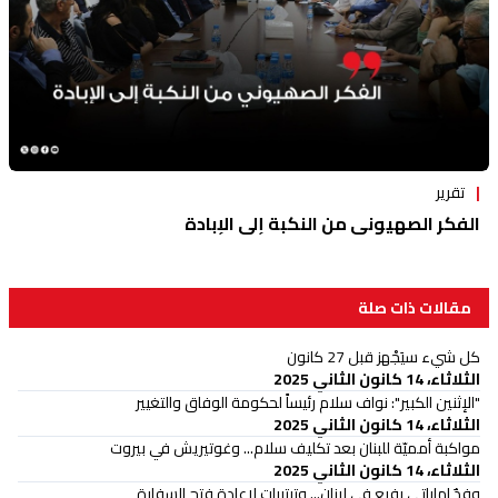
تقرير
الفكر الصهيوني من النكبة إلى الإبادة
مقالات ذات صلة
كل شيء سيَجْهز قبل 27 كانون
الثلاثاء، 14 كانون الثاني 2025
"الإثنين الكبير": نواف سلام رئيساً لحكومة الوفاق والتغيير
الثلاثاء، 14 كانون الثاني 2025
مواكبة أمميّة للبنان بعد تكليف سلام... وغوتيريش في بيروت
الثلاثاء، 14 كانون الثاني 2025
وفدٌ إماراتي رفيع في لبنان... وترتيبات لإعادة فتح السفارة