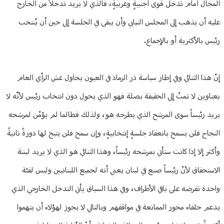
المجال أمام تدخل قوى أجنبيةٍ وعربيةٍ، فالذي لا يريد تدخلاً من الخارج
عليه أن يذهب إلى المجلس النيابي وأن يبقى في الجلسة إلى حين أن يُنتخب
رئيس بالأكثرية أو بالإجماع.
إنّ هذا الثنائي وفي إطار سياسة ذر الرماد في العيون يحاول غش الرأي العام
بعناوين لا تمتّ إلى الحقيقة بصلة فهو الذي يحول دون انتخاب رئيس لأنّه لا
يريد رئيساً سوى المرشح الذي يطرحه هو، ولذلك فطالما لم يؤمّن لمرشحه
النجاح فلن يسمح بانعقاد جلسةٍ إنتخابيةٍ، وإن سمح فلن يتيح لها دورةً ثانيةً
وأكثر إلا إذا كانت ستأتي بمرشحه رئيساً، وهذا الثنائي هو الذي لا يريد لبننة
الاستحقاق لأنّ رئيساً صنع في لبنان يعني أنه لجميع اللبنانيين وليس لفئة
واحدة تفرضه على باقي الأطراف، وفي هذا السياق يأتي التدخل الخارجي الذي
يدعم حلفاء محور الممانعة في مواقفهم وبالتالي لا يجوز لهؤلاء أن يتهموا