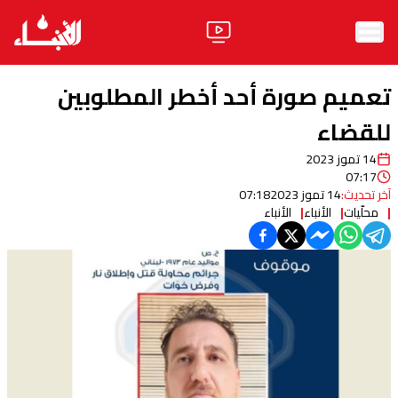
الرئيسية
تعميم صورة أحد أخطر المطلوبين
الأخبار
للقضاء
14 تموز 2023
آراء
07:17
آخر تحديث:
14 تموز 2023
07:18
فيديو
محلّيات
الأنباء
الأنباء
مواقف
وليد جنبلاط
الحزب
ابحث
ثقافة ومجتمع