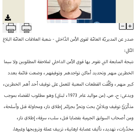
منوعات
T
تعميم صورة أحد أخطر المطلوبين للقضاء
Article Content
صدر عن المديريّة العامّة لقوى الأمن الدّاخلي - شعبة العلاقات العامّة البلاغ
التّالي:
نتيجة المتابعة التي تقوم بها قوى الأمن الداخلي لملاحقة المطلوبين ولا سيما
الخطرين منهم وتحديد أماكن تواجدهم وتوقيفهم، وضعت قائمة بعدد
كبير منهم، وكَلَّفَت القطعات المعنية للعمل على توقيف أحد أهم الخطرين،
ويدعى: ح. ص. (من مواليد عام 1973، لبناني) وهو مطلوب للقضاء بموجب
مذكَّرَتَيْ توقيف وبلاغَيْ بحث وتحرٍّ بجرائم إطلاق نار، ومحاولة قتل وأسلحة،
ومن أصحاب السوابق الجرمية بقضايا قتل، سلب، سرقة، إطلاق نار،
مخدّرات، تهديد، تأليف عصابة ارهابية، تزييف عملة وترويجها وغيرها.