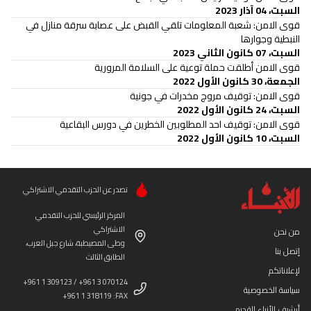
السبت، 04 آذار 2023
قوى الامن: شعبة المعلومات تلقي القبض على عصابة سرقة منازل في
النبطية وجوارها
السبت، 07 كانون الثاني 2023
قوى الامن أطلقت حملة توعية على السلامة المرورية
الجمعة، 30 كانون الأول 2022
قوى الامن: توقيف مروج مخدرات في جونية
السبت، 24 كانون الأول 2022
قوى الامن: توقيف احد المطلوبين الخطرين في دورس البقاعية
السبت، 10 كانون الأول 2022
تصدر عن الحزب التقدمي الاشتراكي
المركز الرئيسي للحزب التقدمي
الاشتراكي
من نحن
وطى المصيطبة، شارع جبل العرب،
إتصل بنا
الطابق الثالث
لإعلاناتكم
+961 1 309123 / +961 3 070124
سياسة الخصوصية
+961 1 318119 :FAX
أرشيف الأنباء القديم