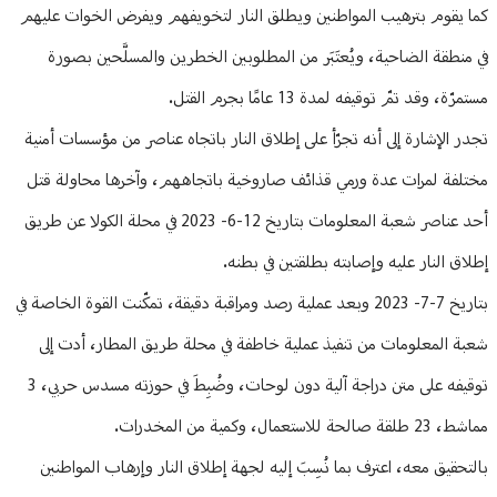
كما يقوم بترهيب المواطنين ويطلق النار لتخويفهم ويفرض الخوات عليهم
في منطقة الضاحية، ويُعتَبَر من المطلوبين الخطرين والمسلَّحين بصورة
مستمرّة، وقد تمّ توقيفه لمدة 13 عامًا بجرم القتل.
تجدر الإشارة إلى أنه تجرّأ على إطلاق النار باتجاه عناصر من مؤسسات أمنية
مختلفة لمرات عدة ورمي قذائف صاروخية باتجاههم، وآخرها محاولة قتل
أحد عناصر شعبة المعلومات بتاريخ 12-6- 2023 في محلة الكولا عن طريق
إطلاق النار عليه وإصابته بطلقتين في بطنه.
بتاريخ 7-7- 2023 وبعد عملية رصد ومراقبة دقيقة، تمكّنت القوة الخاصة في
شعبة المعلومات من تنفيذ عملية خاطفة في محلة طريق المطار، أدت إلى
توقيفه على متن دراجة آلية دون لوحات، وضُبِطَ في حوزته مسدس حربي، 3
مماشط، 23 طلقة صالحة للاستعمال، وكمية من المخدرات.
بالتحقيق معه، اعترف بما نُسِبَ إليه لجهة إطلاق النار وإرهاب المواطنين