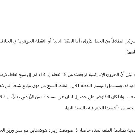
سرائيل انطلاقاً من الخط الأزرق، أما العقبة الثانية أو النقطة الجوهرية في الخلا
وخلال المباحثات الديبلوماسية، وفي ضوء التدقيق الذي أجرته قوات «اليونيفيل» تبيّن أنّ الخروق الإسر
على أساس الخط الأزرق وهو ما يرفضه لبنان متمسكاً بالترسيم على أساس خط الهدنة. وسيشمل الترسيم النقطة B1 إلى النقاط السبع من
هم نقطة مختلف عليها بين الطرفين هي النقطة B1، وهي الأصعب. واذا كان التفاوض على حصول لبنان على مساحات من الأراضي بدلاً 
لحساس وأهميتها الجغرافية بالنسبة اليها.
 المعنية بمتابعة الملف بعد، خاصة اذا صودفت زيارة هوكشتاين مع سفر وزير الخار