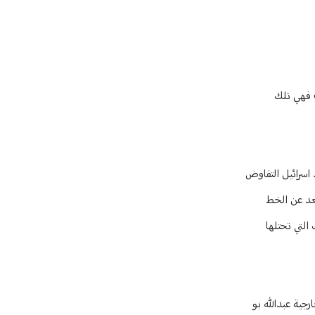
ف فهي تلك
ائيلية تراجعت من 18 نقطة إلى 13، ثم إلى سبع نقاط. تريد اسرائيل التفاوض
 دون مزارع شبعا التي تبعد عن الخط
من تلك التي تحتلها
جية عبدالله بو