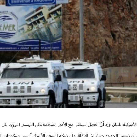
أميركية للبنان ورد أنّ العمل سيباشر مع الأمم المتحدة على الترسيم البري، لكن لب
ي ترسيم الحدود حيث تمّ الاتفاق على توجّه الموفد الأميركي آموس هوكشتاين إلى