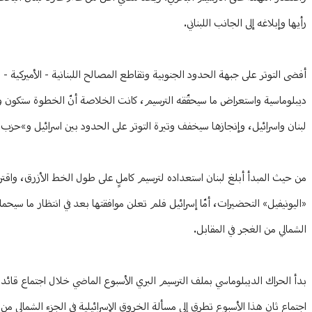
رأيها وإبلاغه إلى الجانب اللبناني.
أفضى التوتر على جبهة الحدود الجنوبية وتقاطع المصالح اللبنانية - الأميركية - ا
ديبلوماسية واستعراض ما سيحقّقه الترسيم، كانت الخلاصة أنّ الخطوة ستكون ور
لبنان واسرائيل، وإنجازها سيخفف وتيرة التوتر على الحدود بين اسرائيل و»حزب ا
من حيث المبدأ أبلغ لبنان استعداده لترسيم كاملٍ على طول الخط الأزرق، واقتر
«اليونيفيل» التحضيرات، أمّا إسرائيل فلم تعلن موافقتها بعد في انتظار ما سيحم
الشمالي من الغجر في المقابل.
بدأ الحراك الديبلوماسي بملف الترسيم البري الأسبوع الماضي خلال اجتماع قائد ق
اجتماع ثانٍ هذا الأسبوع تطرق إلى مسألة الخروق الإسرائيلية في الجزء الشمالي م