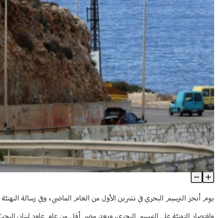
الرواية الكاملة لترسيم الحدود البرّية... والشروط المتبادلة
Article Content
يوم أنجز الترسيم البحري في تشرين الأول من العام الماضي، وفي رسالة التهنئة ال
واقتصار التهنئة على الترسيم البحري. وبعد مضي أقل من عام عاود لبنان البحث ف