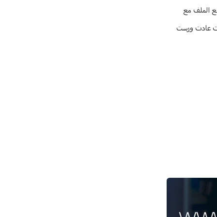
بع الملف مع
حثات عادت ورست