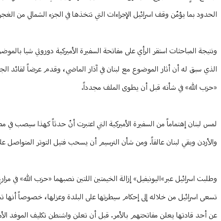
الحدود بما يؤمّن وقف اسرائيل الإجراءات التي تتخذها في الجزء الشمالي من الغج
ونتيجة المباحثات استقر الرأي على مفاتحة السفيرة الأميركية دوروثي شيا بالموض
الذي سبق له أن أثار الموضوع مع لبنان في آذار الماضي، وقدم عرضاً لقائد ا
«حزب الله» في شأنه قبل أن يطوى الملف مجدداً.
لمس لبنان إهتماماً من السفيرة الأميركية التي اعتبرت أنّ حدثاً كهذا سيصب 
والأردن وبقي لبنان عالقاً. ومن شأن الترسيم أن يسحب فتيل التوتر المتواصل عل
وطلبت اسرائيل عبر»اليونيفيل» إزالة الخيمتين اللتين نصبهما «حزب الله» في م
عن أحد قادتها يعلن مفاتحتهم بالأمر. قبل أن تعلن واشنطن تكليف الموفد الأم