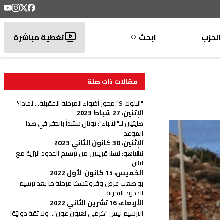
لحزب
ابحث
تغطية مباشرة
مقالات ذات صلة
"البلوك 9" محور أضواء المرحلة المقبلة... لماذا؟
الإثنين، 27 شباط 2023
هايتيان لـ"الأنباء": توتال ستبدأ بالحفر في هذا
الموعد
الإثنين، 30 كانون الثاني 2023
نتانياهو: لسنا قريبين من ترسيم الحدود البرّية مع
لبنان
الخميس، 15 كانون الأول 2022
بو صعب عرض وفرونتسكا مرحلة ما بعد ترسيم
الحدود البحرية
الأربعاء، 16 تشرين الثاني 2022
الترسيم ليس "كرمى لعيون عون"... ولا ثقة دوليّة!