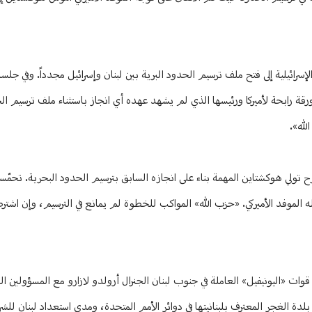
لإسرائيلية إلى فتح ملف ترسيم الحدود البرية بين لبنان وإسرائيل مجدداً. وفي جلس
قة رابحة لأميركا ورئيسها الذي لم يشهد عهده أي انجاز باستثناء ملف ترسيم ال
لله».
ح تولي هوكشتاين المهمة بناء على انجازه السابق بترسيم الحدود البحرية. تحمّس
له الموفد الأميركي. «حزب الله» المواكب للخطوة لم يمانع في الترسيم، وإن اشترط
وات «اليونيفيل» العاملة في جنوب لبنان الجنرال أرولدو لازارو مع المسؤولين اللب
ن بلدة الغجر المعترف بلبنانيتها في دوائر الأمم المتحدة، ومدى استعداد لبنان لل