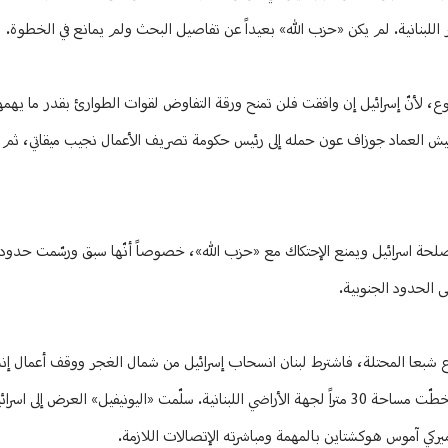
ر اللبنانية. لم يكن «حزب الله» بعيداً عن تفاصيل البحث ولم يمانع في الخطوة.
وع، لأنّ إسرائيل إن وافقت فلن تمنح ورقة التفاوض لقوات الطوارئ بقدر ما يهمها
لجيش العماد جوزاف عون حمله إلى رئيس حكومة تصريف الأعمال نجيب ميقاتي، ثم 
في مصلحة اسرائيل ويمنع الإحتكاك مع «حزب الله»، خصوصاً أنّها سبق ورسّمت حدو
ى الحدود الجنوبية.
زارع شبعا المحتلة، فاشترط لبنان انسحاب إسرائيل من شمال الغجر ووقف أعمال إن
تسعى اسرائيل من خلاله إلى إحكام سيطرتها على البلدة وعزلها، خصوصاً أنها تخطّت مساحة 30 متراً لجهة الأراضي اللبنانية. سلّمت «اليو
يركي آموس هوكشتاين بالمهمة ومباشرته الإتصالات اللازمة.