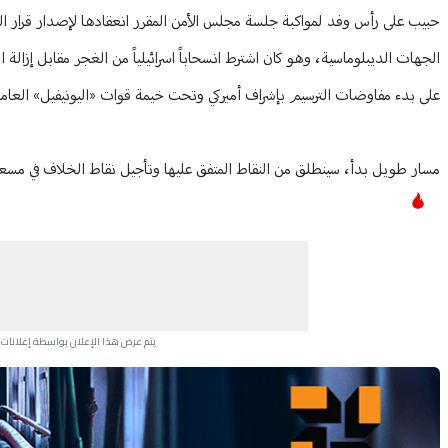
حبيب على رأس وفد لمواكبة جلسة مجلس الأمن المقرر انعقادها لإصدار قرار ال
الجهات الديبلوماسية، وهو كان اشترط انسحاباً اسرائيلياً من الغجر مقابل إزالة
على بدء مفاوضات الترسيم بإشراف أميركي وتحت خيمة قوات «اليونيفيل» العامل
مسار طويل بدأ، سينطلق من النقاط المتفق عليها وتأجيل نقاط الخلاف في مسعى
يتم عرض هذا الإعلان بواسطة إعلانات Google، ولا يتحكم موقعنا في الإعلانات التي تظهر لكل مستخدم.
Advertisement Section