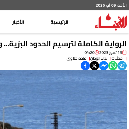
الأحد، 09 آب 2026
الرئيسية
الأخبار
محليات
الرواية الكاملة لترسيم الحدود البرّية...
عربي دولي
13 تموز 2023
04:20
محلّيات
نداء الوطن
غادة حلاوي
إقتصاد
خاص
رياضة
من لبنان
ثقافة ومجتمع
منوعات