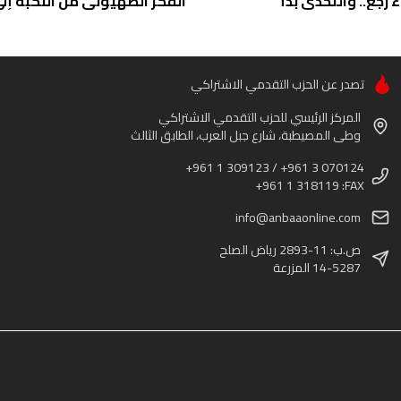
ء رجع.. والتحدي بدأ
الفكر الصهيوني من النكبة إلى 
تصدر عن الحزب التقدمي الاشتراكي
المركز الرئيسي للحزب التقدمي الاشتراكي
وطى المصيطبة، شارع جبل العرب، الطابق الثالث
+961 1 309123 / +961 3 070124
+961 1 318119 :FAX
info@anbaaonline.com
ص.ب: 11-2893 رياض الصلح
14-5287 المزرعة