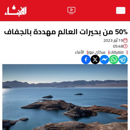
الرئيسية
50% من بحيرات العالم مهددة بالجفاف
الأخبار
19 أيار 2023
05:48
آراء
متفرقات
سكاي نيوز
الأنباء
فيديو
مواقف
وليد جنبلاط
الحزب
ابحث
ثقافة ومجتمع