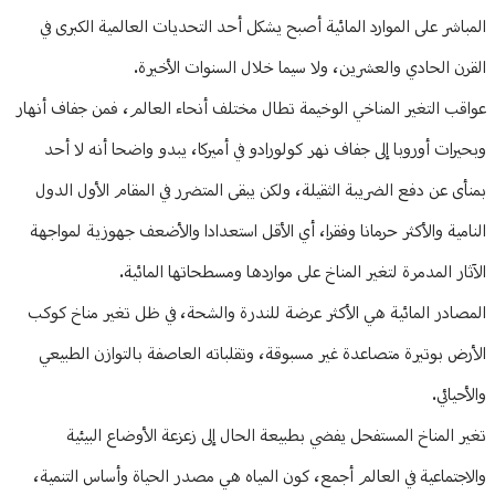
المباشر على الموارد المائية أصبح يشكل أحد التحديات العالمية الكبرى في
القرن الحادي والعشرين، ولا سيما خلال السنوات الأخيرة.
عواقب التغير المناخي الوخيمة تطال مختلف أنحاء العالم، فمن جفاف أنهار
وبحيرات أوروبا إلى جفاف نهر كولورادو في أميركا، يبدو واضحا أنه لا أحد
بمنأى عن دفع الضريبة الثقيلة، ولكن يبقى المتضرر في المقام الأول الدول
النامية والأكثر حرمانا وفقرا، أي الأقل استعدادا والأضعف جهوزية لمواجهة
الآثار المدمرة لتغير المناخ على مواردها ومسطحاتها المائية.
المصادر المائية هي الأكثر عرضة للندرة والشحة، في ظل تغير مناخ كوكب
الأرض بوتيرة متصاعدة غير مسبوقة، وتقلباته العاصفة بالتوازن الطبيعي
والأحيائي.
تغير المناخ المستفحل يفضي بطبيعة الحال إلى زعزعة الأوضاع البيئية
والاجتماعية في العالم أجمع، كون المياه هي مصدر الحياة وأساس التنمية،