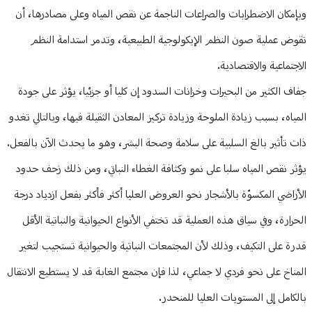
وبإمكان الاضطرابات والصراعات الناجمة عن نقص المياه وعلى مصادرها، أن
تقوض عملية صون النظم الإيكولوجية الطبيعية، وتدمر استدامة النظم
الاجتماعية والاقتصادية.
جفاف الكثير من البحيرات وخزانات السدود إن كليا أو جزئيا، يؤثر على جودة
المياه، بسبب زيادة الملوحة وزيادة تركيز المعادن الثقيلة فيها، وبالتالي تغدو
ذات تأثير بالغ السلبية على سلامة وصحة البشر، وهو ما يحدث الآن بالفعل.
يؤثر نقص المياه سلبا على نمو وكثافة الغطاء النباتي، ومن ذلك زحف حدود
الأراضي المكسوّة بالأشجار نحو العروض العليا أكثر فأكثر بفعل ازدياد درجة
الحرارة، وفي سياق هذه العملية قد تختفي الأنواع الحيوانية والنباتية الأقل
قدرة على التكيف، وذلك لأن المجتمعات النباتية والحيوانية تستجيب لتغير
المناخ على نحو فردي لا جماعي، لذا فإن مجتمع الغابة قد لا يستطيع الانتقال
بالكامل إلى المستويات العليا للمنحدر.