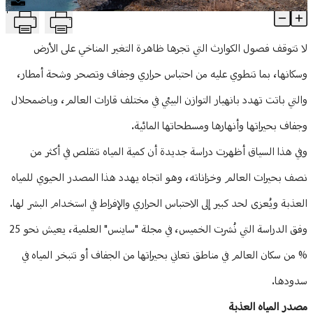
T
50% من بحيرات العالم مهددة بالجفاف
منوعات
Article Content
لا تتوقف فصول الكوارث التي تجرها ظاهرة التغير المناخي على الأرض
وسكانها، بما تنطوي عليه من احتباس حراري وجفاف وتصحر وشحة أمطار،
والتي باتت تهدد بانهيار التوازن البيئي في مختلف قارات العالم، وباضمحلال
وجفاف بحيراتها وأنهارها ومسطحاتها المائية.
وفي هذا السياق أظهرت دراسة جديدة أن كمية المياه تتقلص في أكثر من
نصف بحيرات العالم وخزاناته، وهو اتجاه يهدد هذا المصدر الحيوي للمياه
العذبة ويُعزى لحد كبير إلى الاحتباس الحراري والإفراط في استخدام البشر لها.
وفق الدراسة التي نُشرت الخميس، في مجلة "ساينس" العلمية، يعيش نحو 25
% من سكان العالم في مناطق تعاني بحيراتها من الجفاف أو تتبخر المياه في
سدودها.
مصدر المياه العذبة