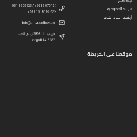
لإعلاناتكم
+961 1 309123 / +961 3 070124
سياسة الخصوصية
+961 1 318119 :FAX
أرشيف الأنباء القديم
info@anbaaonline.com
ص.ب: 11-2893 رياض الصلح
14-5287 المزرعة
موقعنا على الخريطة