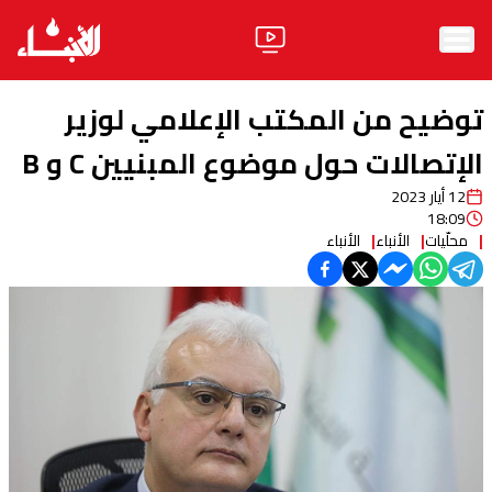
الرئيسية
توضيح من المكتب الإعلامي لوزير
الأخبار
الإتصالات حول موضوع المبنيين C و B
12 أيار 2023
آراء
18:09
محلّيات
الأنباء
الأنباء
فيديو
مواقف
وليد جنبلاط
الحزب
ابحث
ثقافة ومجتمع