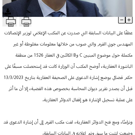
منوعات
T
توضيح من المكتب الإعلامي لوزير الإتصالات حول موضوع المبنيين C و B
Article Content
عطفًا على البيانات السابقة التي صدرت عن المكتب الإعلامي لوزير الإتصالات
المهندس جوني القرم والتي صوب من خلالها معلومات مغلوطة أو غير
مكتملة حول موضوع المبنيين C وB الكائنين في العقار 1526 من منطقة
الباشورة العقارية، أوضح المكتب أن الوزارة كانت قد إستحصلت مسبقًا على
حكم قضائي بوضع إشارة الدعوى على الصحيفة العقارية بتاريخ 13/3/2023
قبل أن يصدر تقرير ديوان المحاسبة بخصوص هذه القضية، إلا أن ما أثر
على عملية تسجيل الإشارة هو إقفال الدوائر العقارية.
وتزامنًا، ومع فتح الدوائر العقارية، لفت مكتب القرم إلى أن إشارة الدعوى قد
وضعت لتثبت ما سبق وتم إعلانه في البيانات السابقة.