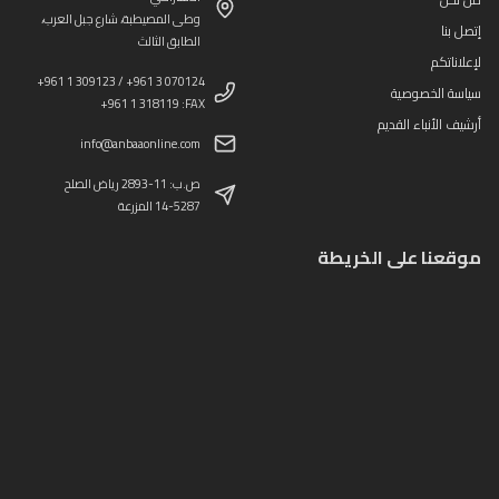
وطى المصيطبة، شارع جبل العرب،
إتصل بنا
الطابق الثالث
لإعلاناتكم
+961 1 309123 / +961 3 070124
سياسة الخصوصية
+961 1 318119 :FAX
أرشيف الأنباء القديم
info@anbaaonline.com
ص.ب: 11-2893 رياض الصلح
14-5287 المزرعة
موقعنا على الخريطة