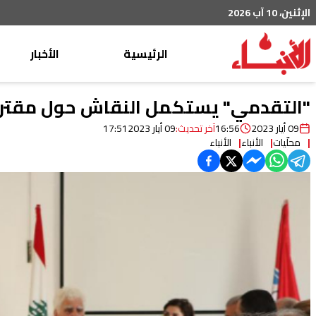
الإثنين، 10 آب 2026
الرئيسية
الأخبار
محليات
"التقدمي" يستكمل النقاش حول مقترحا
عربي دولي
09 أيار 2023
16:56
آخر تحديث:
09 أيار 2023
17:51
محلّيات
الأنباء
الأنباء
إقتصاد
خاص
رياضة
من لبنان
ثقافة ومجتمع
منوعات