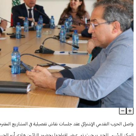
"التقدمي" يستكمل النقاش حول مقترحات اللامركزية
Article Content
واصل الحزب التقدمي الإشتراكي عقد جلسات نقاش تفصيلية في المشاريع المقترحة ح
المركز الرئيسي للحزب، حيث تم عرض اقتراحها بحضور النائبين هادي أبو الح