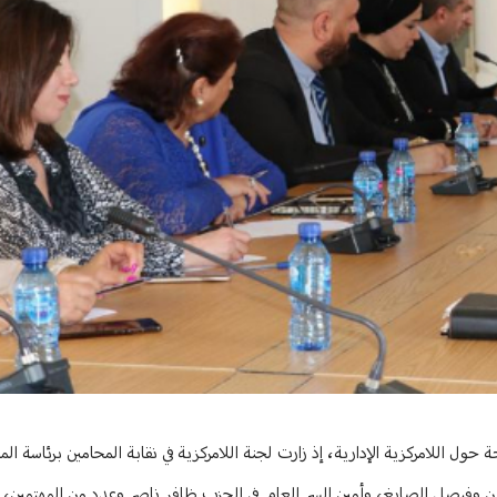
ول اللامركزية الإدارية، إذ زارت لجنة اللامركزية في نقابة المحامين برئاسة ال
سن وفيصل الصايغ، وأمين السر العام في الحزب ظافر ناصر وعدد من المهتمين،