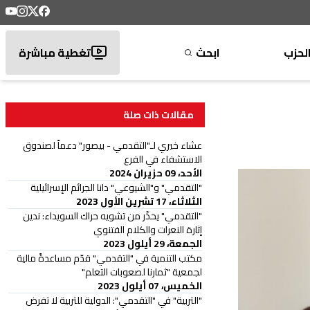
لحزب
ابحث
تغطية مباشرة
مقالات ذات صلة
عشاء خيري لـ"التقدمي - بيصور" دعماً لصندوق
الاستشفاء في الفرع
الأحد، 09 حزيران 2024
"التقدمي" و"الشيوعي" دانا الجرائم الإسرائيلية
الثلاثاء، 17 تشرين الأول 2023
"التقدمي" يحذّر من تشويه حراك السويداء: ندين
إثارة النعرات والكلام الفتنوي
الجمعة، 29 أيلول 2023
مكتب التنمية في "التقدمي" قدّم مساعدةً مالية
لجمعية "ثمارنا لصعوبات التعلم"
الخميس، 07 أيلول 2023
"التربية" في "التقدمي": الدولية للتربية لا تفرض