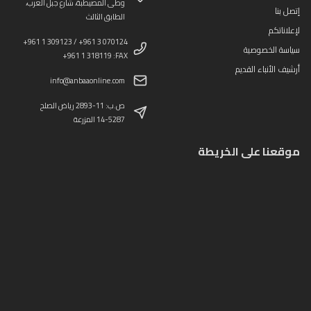
وطى المصيطبة، شارع جبل العرب،
إتصل بنا
الطابق الثالث
لإعلاناتكم
+961 1 309123 / +961 3 070124
سياسة الخصوصية
+961 1 318119 :FAX
أرشيف الأنباء القديم
info@anbaaonline.com
ص.ب: 11-2893 رياض الصلح
14-5287 المزرعة
موقعنا على الخريطة