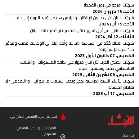
شهيّب: فرحة في زمن القَحط!
الأحد، 16 حزيران 2024
شهيّب: لبنان "في صالون الإنتظار".. والرئيس هو من يُعيد الهيبة إلى البلد
الأحد، 19 أيار 2024
شهيّب: للتنازل من أجل تسوية تنتج شخصية توافقية تنقذ لبنان
الثلاثاء، 12 آذار 2024
شهيّب: هناك خُدَّج في السياسة اللبنانيّة وأخذ البلد الى الوكالات معيب ومدمِّر
كـ "الحرب الإسرائيليّة"
الخميس، 07 كانون الأول 2023
شهيّب: نخشى الحرب لأن لبنان منهار على كافة المستويات.. والشعب
الفلسطيني صمد ويستحق الحياة
الخميس، 09 تشرين الثاني 2023
شهيب للأنباء: السنة الدراسية بخطر ويجب استيعاب ما هو آتٍ... و"التقدمي" لا
يقاطع الجلسات
الخميس، 17 آب 2023
تصدر عن الحزب التقدمي الاشتراكي
المركز الرئيسي للحزب التقدمي
الاشتراكي
من نحن