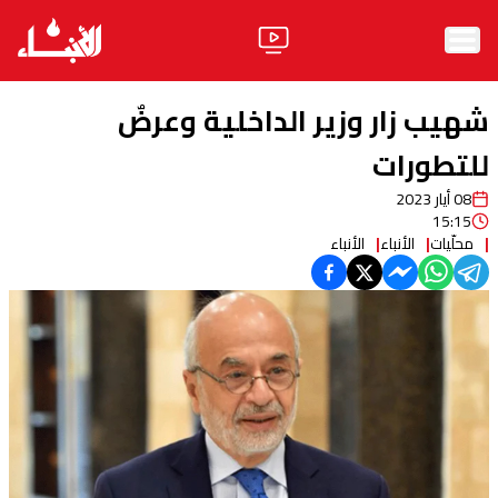
الرئيسية
شهيب زار وزير الداخلية وعرضٌ
الأخبار
للتطورات
08 أيار 2023
آراء
15:15
محلّيات
الأنباء
الأنباء
فيديو
مواقف
وليد جنبلاط
الحزب
ابحث
ثقافة ومجتمع