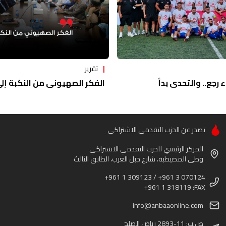
تقرير
ء رجع.. والتحدي بدأ
الفكر الصهيوني من النكبة إلى 
تصدر عن الحزب التقدمي الاشتراكي
المركز الرئيسي للحزب التقدمي الاشتراكي
وطى المصيطبة، شارع جبل العرب، الطابق الثالث
+961 1 309123 / +961 3 070124
+961 1 318119 :FAX
info@anbaaonline.com
ص.ب: 11-2893 رياض الصلح