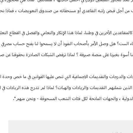
لم تعد تتجاوز السبعين دولارا في أحسن حالاتها"، متسائلين "لماذا هي محجوزة في
اب من أجل قبض راتبه التقاعدي أو مستحقاته من صندوق التعويضات ، فماذا نح
 كالمتقاعدين الآخرين في وطننا. لماذا هذا الإنكار والتعامي والفصل في القطاع التع
ناء الست؟ هل وصل الأمر بأصحاب النفوذ أن لا يسمحوا لنا بفتح حساب مصرفي لت
نا أسوة بغيرنا على منصة صيرفة ؟ لماذا ترفض الشيكات الصادرة بحقوقنا عن 
ات والدرجات والتقديمات الاجتماعية التي تنص عليها القوانين في ما خص وحدة ا
ذين شملتهم التقديمات والزيادات والهبات؟ لماذا لم تدرج هذه الزيادات في الم
لدولية ، والجهات المانحة لكل فئات الشعب المسحوقة - ونحن منهم".