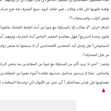
لفت المعلمون المتقاعدون في التعليم الخاص، في بيان اليوم، الى ان رواتبهم "
واهية تلقونها على فلان وعلان . فمن تقاعد اليوم يمنع المصرف عنه فتح حس
نقبض الراتب والمستحقات؟".
اضاف البيان: "لا نطالب إلا بالمساواة مع غيرنا من أبناء الطبقة العاملة. عاملونا
قانون وحدة التشريع؟ فهل متقاعدو التعليم الخاص أبناء الجارية، وغيرهم أب
الشيخوخي؟ هل وصل كيد المتنفذين الاقتصاديين أن لا يسمحوا لنا بقبض رواتب
من قبل المصارف".
وختم: "نحن لا نريد أكثر من المساواة مع غيرنا من المتقاعدين بما يخص الزياد
والخاص. لماذا لا تزيدون مداخيل صندوق تقاعدنا أسوة بغيرنا من المتقاعدين ال
تفصلونها على قياس مصالحكم؟ أين نحن من الأموال التي ترصدها المنظمات ا