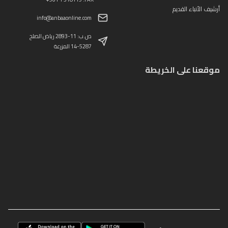
أرشيف الأنباء القديم
info@anbaaonline.com
ص.ب: 11-2893 رياض الصلح
14-5287 المزرعة
موقعنا على الخريطة