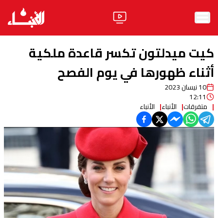
الرئيسية
كيت ميدلتون تكسر قاعدة ملكية
الأخبار
أثناء ظهورها في يوم الفصح
10 نيسان 2023
آراء
12:11
متفرقات
الأنباء
الأنباء
فيديو
مواقف
وليد جنبلاط
الحزب
ابحث
ثقافة ومجتمع