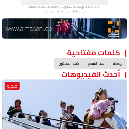
يتم عرض هذا الإعلان بواسطة إعلانات Google، ولا يتحكم موقعنا
في الإعلانات التي تظهر لكل مستخدم.
Advertisement Section
كلمات مفتاحية
بريطانيا
عيد_الفصح
كيت_ميدلتون
أحدث الفيديوهات
فيديو