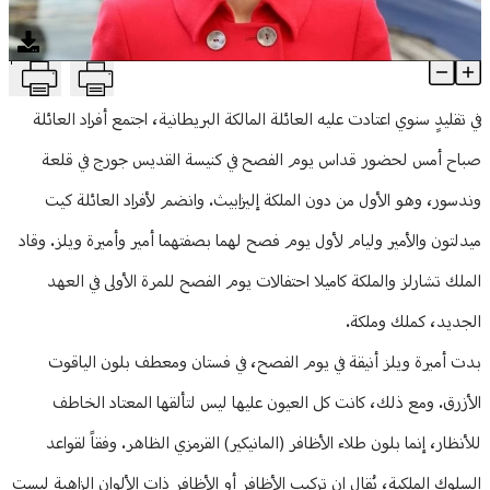
منوعات
T
كيت ميدلتون تكسر قاعدة ملكية أثناء ظهورها في يوم الفصح
Article Content
في تقليدٍ سنوي اعتادت عليه العائلة المالكة البريطانية، اجتمع أفراد العائلة
صباح أمس لحضور قداس يوم الفصح في كنيسة القديس جورج في قلعة
وندسور، وهو الأول من دون الملكة إليزابيث. وانضم لأفراد العائلة كيت
ميدلتون والأمير وليام لأول يوم فصح لهما بصفتهما أمير وأميرة ويلز. وقاد
الملك تشارلز والملكة كاميلا احتفالات يوم الفصح للمرة الأولى في العهد
الجديد، كملك وملكة.
بدت أميرة ويلز أنيقة في يوم الفصح، في فستان ومعطف بلون الياقوت
الأزرق. ومع ذلك، كانت كل العيون عليها ليس لتألقها المعتاد الخاطف
للأنظار، إنما بلون طلاء الأظافر (المانيكير) القرمزي الظاهر. وفقاً لقواعد
السلوك الملكية، يُقال إن تركيب الأظافر أو الأظافر ذات الألوان الزاهية ليست