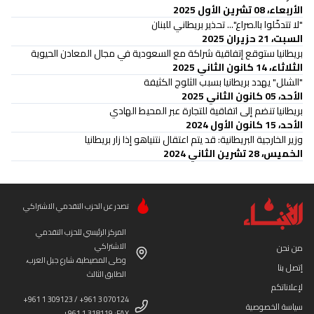
الأربعاء، 08 تشرين الأول 2025
"لا تتدخّلوا بالصراع"... تحذير بريطاني للبنان
السبت، 21 حزيران 2025
بريطانيا ستوقع إتفاقية شراكة مع السعودية في مجال المعادن الحيوية
الثلاثاء، 14 كانون الثاني 2025
"الشلل" يهدد بريطانيا بسبب الثلوج الكثيفة
الأحد، 05 كانون الثاني 2025
بريطانيا تنضم إلى اتفاقية للتجارة عبر المحيط الهادي
الأحد، 15 كانون الأول 2024
وزير الخارجية البريطانية: قد يتم اعتقال نتنياهو إذا زار بريطانيا
الخميس، 28 تشرين الثاني 2024
تصدر عن الحزب التقدمي الاشتراكي
المركز الرئيسي للحزب التقدمي
الاشتراكي
من نحن
وطى المصيطبة، شارع جبل العرب،
إتصل بنا
الطابق الثالث
لإعلاناتكم
+961 1 309123 / +961 3 070124
سياسة الخصوصية
+961 1 318119 :FAX