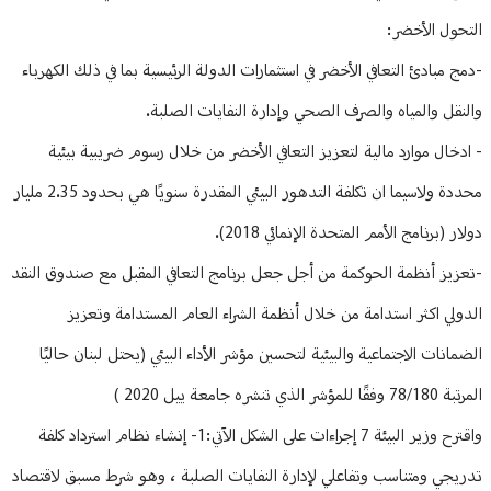
التحول الأخضر:
-‎دمج مبادئ التعافي الأخضر في استثمارات الدولة الرئيسية بما في ذلك الكهرباء
والنقل والمياه والصرف الصحي وإدارة النفايات الصلبة.
- ادخال موارد مالية لتعزيز التعافي الأخضر من خلال رسوم ضريبية بيئية
محددة ولاسيما ان تكلفة التدهور البيئي المقدرة سنويًا هي بحدود 2.35 مليار
دولار (برنامج الأمم المتحدة الإنمائي 2018).
-تعزيز أنظمة الحوكمة من أجل جعل برنامج التعافي المقبل مع صندوق النقد
الدولي اكثر استدامة من خلال أنظمة الشراء العام المستدامة وتعزيز
الضمانات الاجتماعية والبيئية لتحسين مؤشر الأداء البيئي (يحتل لبنان حاليًا
المرتبة 78/180 وفقًا للمؤشر الذي تنشره جامعة ييل 2020 )
واقترح وزير البيئة 7 إجراءات على الشكل الآتي:1- إنشاء نظام استرداد كلفة
تدريجي ومتناسب وتفاعلي لإدارة النفايات الصلبة ، وهو شرط مسبق لاقتصاد