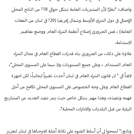
واضاف: "نظرًا لأن المشتريات العامة تشكل حوالي 18? من الناتج المحلي
الإجمالي في دول الشرق الأوسط وشمال إفريقيا (20? في لبنان من النفقات
العامة) ، فمن الضروري إصلاح أنظمة الشراء العام ووضع مفاهيم
الاستدامة.
‎علاوة على ذلك، من الضروري بناء قدرات القطاع العام في مجال الشراء
العام المستدام ، وعلى جميع المستويات ولا سيما على المستوى المحلي"،
لافتاً الى " ان قانون الشراء العام في لبنان أحدث تغييراً ايجابياً، لكن اجهزة
القطاع العام وعلى وجه الخصوص على المستوى المحلي تكافح من أجل
فهمه وتنفيذه، وهذا مهم بشكل خاص حيث يتم تنفيذ العديد من المشاريع
البيئية من قبل البلديات والادارات المحلية".
وتابع:" اسمحوا لي أن أسلط الضوء على ثلاثة أمثلة اقترحناها في لبنان لتعزيز