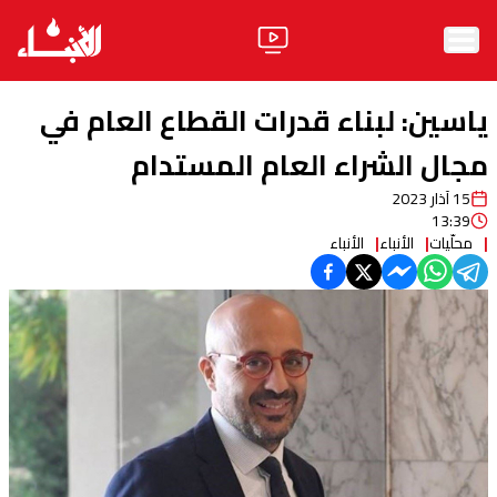
الرئيسية
ياسين: لبناء قدرات القطاع العام في
الأخبار
مجال الشراء العام المستدام
15 آذار 2023
آراء
13:39
محلّيات
الأنباء
الأنباء
فيديو
مواقف
وليد جنبلاط
الحزب
ابحث
ثقافة ومجتمع