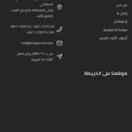
الاشتراكي
من نحن
وطى المصيطبة، شارع جبل العرب،
إتصل بنا
الطابق الثالث
لإعلاناتكم
+961 1 309123 / +961 3 070124
سياسة الخصوصية
+961 1 318119 :FAX
أرشيف الأنباء القديم
info@anbaaonline.com
ص.ب: 11-2893 رياض الصلح
14-5287 المزرعة
موقعنا على الخريطة