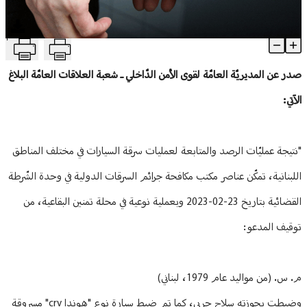
منوعات
T
قوى الأمن: توقيف رئيس عصابة في البقاع
Article Content
صدر عن المديريّة العامّة لقوى الأمن الدّاخلي ـ شعبة العلاقات العامّة البلاغ
الآتي:
"نتيجة عمليّات الرصد والمتابعة لعمليات سرقة السيارات في مختلف المناطق
اللبنانية، تمكّن عناصر مكتب مكافحة جرائم السرقات الدولية في وحدة الشّرطة
القضائية بتاريخ 23-02-2023 وبعملية نوعية في محلة تمنين البقاعية، من
توقيف المدعو:
م. س. (من مواليد عام 1979، لبناني)
وضبطت بحوزته سلاح حربي، كما تم ضبط سيارة نوع "هوندا crv" مسروقة