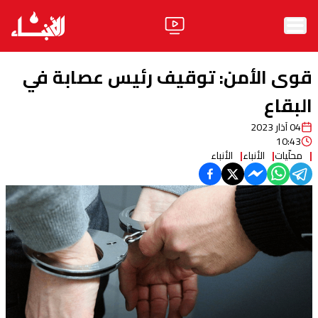
الرئيسية
قوى الأمن: توقيف رئيس عصابة في
الأخبار
البقاع
04 آذار 2023
آراء
10:43
محلّيات
الأنباء
الأنباء
فيديو
مواقف
وليد جنبلاط
الحزب
ابحث
ثقافة ومجتمع