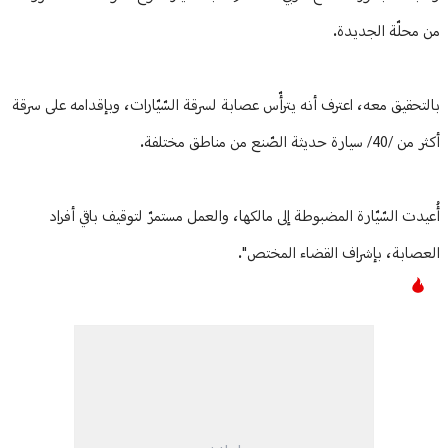
من محلّة الجديدة.
بالتحقيق معه، اعترف أنه يترأّس عصابة لسرقة السّيّارات، وبإقدامه على سرقة
أكثر من /40/ سيارة حديثة الصّنع من مناطق مختلفة.
أُعيدت السّيّارة المضبوطة إلى مالكها، والعمل مستمرّ لتوقيف باقي أفراد
العصابة، بإشراف القضاء المختص".