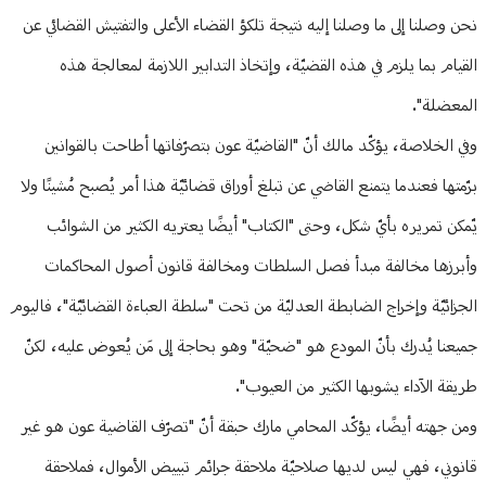
نحن وصلنا إلى ما وصلنا إليه نتيجة تلكؤ القضاء الأعلى والتفتيش القضائي عن
القيام بما يلزم في هذه القضيّة، وإتخاذ التدابير اللازمة لمعالجة هذه
المعضلة".
وفي الخلاصة، يؤكّد مالك أنّ "القاضيّة عون بتصرّفاتها أطاحت بالقوانين
برّمتها فعندما يتمنع القاضي عن تبلغ أوراق قضائيّة هذا أمر يُصبح مُشينًا ولا
يّمكن تمريره بأيّ شكل، وحتى "الكتاب" أيضًا يعتريه الكثير من الشوائب
وأبرزها مخالفة مبدأ فصل السلطات ومخالفة قانون أصول المحاكمات
الجزائيّة وإخراج الضابطة العدليّة من تحت "سلطة العباءة القضائيّة"، فاليوم
جميعنا يُدرك بأنّ المودع هو "ضحيّة" وهو بحاجة إلى مَن يُعوض عليه، لكنّ
طريقة الآداء يشوبها الكثير من العيوب".
ومن جهته أيضًا، يؤكّد المحامي مارك حبقة أنّ "تصرّف القاضية عون هو غير
قانوني، فهي ليس لديها صلاحيّة ملاحقة جرائم تبييض الأموال، فملاحقة