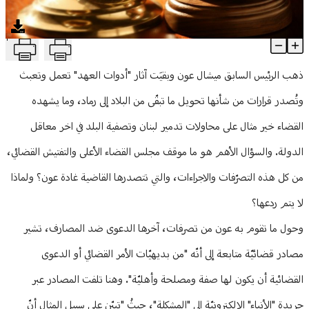
منوعات
T
قرارات عبثيّة "تقضي" على ما تبقى من القضاء
Article Content
ذهب الرئيس السابق ميشال عون وبقيَت آثار "أدوات العهد" تعمل وتعبث
وتُصدر قرارات من شأنها تحويل ما تبقّى من البلاد إلى رماد، وما يشهده
القضاء خير مثال على محاولات تدمير لبنان وتصفية البلد في اخر معاقل
الدولة. والسؤال الأهم هو ما موقف مجلس القضاء الأعلى والتفتيش القضائي،
من كل هذه التصرّفات والاجراءات، والتي تتصدرها القاضية غادة عون؟ ولماذا
لا يتم ردعها؟
وحول ما تقوم به عون من تصرفات، آخرها الدعوى ضد المصارف، تشير
مصادر قضائيّة متابعة إلى أنّه "من بديهيّات الأمر القضائي أو الدعوى
القضائية أن يكون لها صفة ومصلحة وأهليّة". وهنا تلفت المصادر عبر
جريدة "الأنباء" الإلكترونيّة إلى "المشكلة"، حيثُ "تبيّن على سبيل المثال أنّ