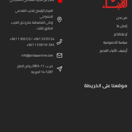
المركز الرئيسي للحزب التقدمي
الاشتراكي
من نحن
وطى المصيطبة، شارع جبل العرب،
إتصل بنا
الطابق الثالث
لإعلاناتكم
+961 1 309123 / +961 3 070124
سياسة الخصوصية
+961 1 318119 :FAX
أرشيف الأنباء القديم
info@anbaaonline.com
ص.ب: 11-2893 رياض الصلح
14-5287 المزرعة
موقعنا على الخريطة