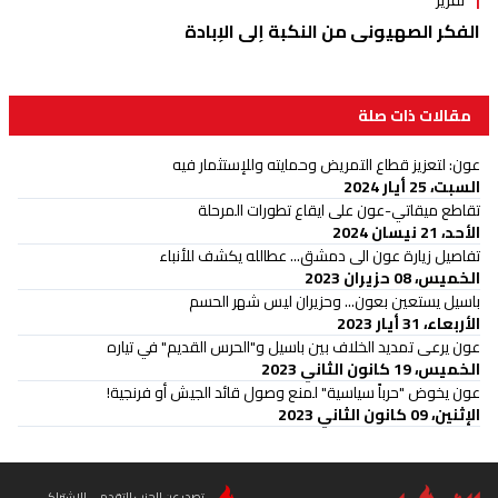
الفكر الصهيوني من النكبة إلى الإبادة
مقالات ذات صلة
عون: لتعزيز قطاع التمريض وحمايته وللإستثمار فيه
السبت، 25 أيار 2024
تقاطع ميقاتي-عون على ايقاع تطورات المرحلة
الأحد، 21 نيسان 2024
تفاصيل زيارة عون الى دمشق... عطالله يكشف للأنباء
الخميس، 08 حزيران 2023
باسيل يستعين بعون... وحزيران ليس شهر الحسم
الأربعاء، 31 أيار 2023
عون يرعى تمديد الخلاف بين باسيل و"الحرس القديم" في تياره
الخميس، 19 كانون الثاني 2023
عون يخوض "حرباً سياسية" لمنع وصول قائد الجيش أو فرنجية!
الإثنين، 09 كانون الثاني 2023
تصدر عن الحزب التقدمي الاشتراكي