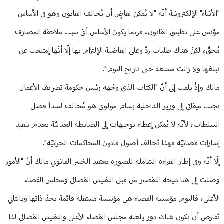
"الأنباء" الإلكترونية أنّه "لا يُمكن لقاضٍ أن يُخالف القانون وهو في الأساس
مؤتمن على تطبيق القانون، فربما يكون الأساس أيّ سبب ملاحقة المصارف
مُحقّ، لكنّ هناك طلبات ردّ وعلى القاضية الإلتزام بها إلّا أنّها إمتنعت عن
تبلغها ولا زالت ممتنعة حتى تاريخ اليوم".
مالك وإذْ يلفت إلى أنّ "الكتاب الذي وجّهه رئيس حكومة تصريف الأعمال
نجيب ميقاتي إلى وزير الداخلية بسام مولوي هو مُخالف لمبدأ فصل
السلطات، لأنّه لا يُمكن إعطاء توجيهات إلى الضابطة العدليّة بعدم تنفيذ
إشارات قضائيّة فهذا يُخالف أصول قانون المحاكمات الجزائيّة".
إلّا أنّه وفي إطار القراءة الشاملة للصورة يعتقد الخبير القانوني مالك أنّ "الأمور
وصلت إلى هنا نتيجة التقصير من قبل التفتيش القضائي ومجلس القضاء
الأعلى، فاليوم مؤسسة القضاء هي مؤسسة مستقلة قائمة بحدّ ذاتها وبالتالي
يُفترض أن يكون هناك دور يلعبه مجلس القضاء الأعلى والتفتيش القضائي لذا