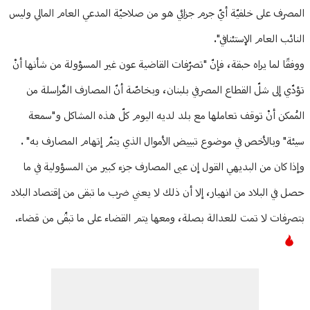
المصرف على خلفيّة أيّ جرم جزائي هو من صلاحيّة المدعي العام المالي وليس
النائب العام الإستئنافي".
ووفقًا لما يراه حبقة، فإنّ "تصرّفات القاضية عون غير المسؤولة من شأنها أنْ
تؤدّي إلى شلّ القطاع المصرفي بلبنان، وبخاصّة أنّ المصارف المٌراسلة من
المُمكن أنْ توقف تعاملها مع بلد لديه اليوم كلّ هذه المشاكل و"سمعة
سيئة" وبالأخص في موضوع تبييض الأموال الذي يتمّ إتهام المصارف به" .
وإذا كان من البديهي القول إن عبى المصارف جزء كبير من المسؤولية في ما
حصل في البلاد من انهيار، إلا أن ذلك لا يعني ضرب ما تبقى من إقتصاد البلاد
بتصرفات لا تمت للعدالة بصلة، ومعها يتم القضاء على ما تبقّى من قضاء.