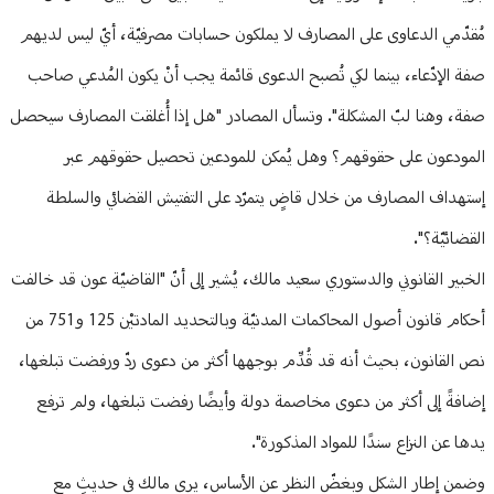
مُقدّمي الدعاوى على المصارف لا يملكون حسابات مصرفيّة، أيّ ليس لديهم
صفة الإدّعاء، بينما لكي تُصبح الدعوى قائمة يجب أنْ يكون المُدعي صاحب
صفة، وهنا لبّ المشكلة". وتسأل المصادر "هل إذا أُغلقت المصارف سيحصل
المودعون على حقوقهم؟ وهل يُمكن للمودعين تحصيل حقوقهم عبر
إستهداف المصارف من خلال قاضٍ يتمرّد على التفتيش القضائي والسلطة
القضائيّة؟".
الخبير القانوني والدستوري سعيد مالك، يُشير إلى أنّ "القاضيّة عون قد خالفت
أحكام قانون أصول المحاكمات المدنيّة وبالتحديد المادتيْن 125 و751 من
نص القانون، بحيث أنه قد قُدِّم بوجهها أكثر من دعوى ردّ ورفضت تبلغها،
إضافةً إلى أكثر من دعوى مخاصمة دولة وأيضًا رفضت تبلغها، ولم ترفع
يدها عن النزاع سندًا للمواد المذكورة".
وضمن إطار الشكل وبغضّ النظر عن الأساس، يرى مالك في حديثٍ مع