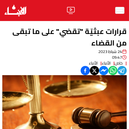
الرئيسية
قرارات عبثيّة "تقضي" على ما تبقى
الأخبار
من القضاء
24 شباط 2023
آراء
09:47
خاص
الأنباء
الأنباء
فيديو
مواقف
وليد جنبلاط
الحزب
ابحث
ثقافة ومجتمع