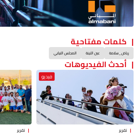
كلمات مفتاحية
رياض_سلامة
عين التينة
المجلس النيابي
أحدث الفيديوهات
فيديو
تقرير
تقرير