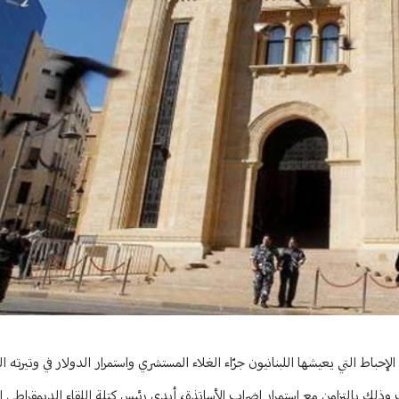
طيل المجلس"
اط التي يعيشها اللبنانيون جرّاء الغلاء المستشري واستمرار الدولار في وتيرته ا
ذلك بالتزامن مع استمرار إضراب الأساتذة، أبدى رئيس كتلة اللقاء الديمقراطي ا