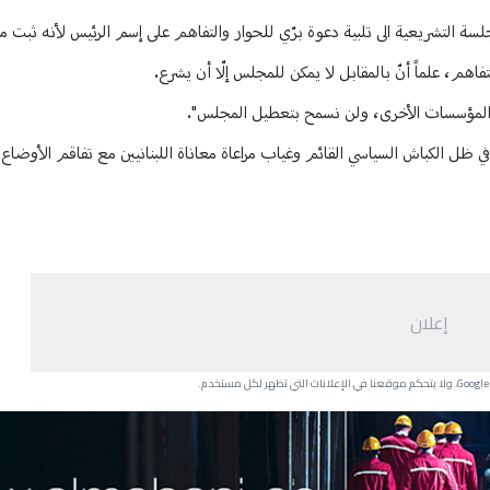
جلسة التشريعية الى تلبية دعوة برّي للحوار والتفاهم على إسم الرئيس لأنه ثبت
 الى المؤسسات الأخرى، ولن نسمح بتعطيل المجلس".
كثر في ظل الكباش السياسي القائم وغياب مراعاة معاناة اللبنانيين مع تفاقم الأوضا
إعلان