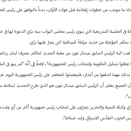
ى اتخاذ ما يتوجب من خطوات إنقاذية قبل فوات الأوان، بدءاً بالتوافق على رئيس لل
 في الجلسة التشريعية التي ينوي رئيس مجلس النواب نبيه برّي الدعوة لها في ض
م المؤجلة من جديد مراعاةً للميثاقية التي يصرّ عليها برّي.
 لفت اليه الرئيس السابق ميشال عون من مغبة التمديد لحاكم مصرف لبنان رياض
عطلوا تشكيل الحكومة وانتخاب رئيس للجمهورية"، لافتةً إلى أنّه "لم يبق في الب
ك مهما اختلقوا من أعذار، فليتفضلوا للتفاهم على رئيس الجمهورية اليوم قب
 "لأن الجميع يعلم أن الرئيس السابق ميشال عون هو الذي طرح التجديد لسلامة
ت".
 برّي وكتلة التنمية والتحرير يصرّون على انتخاب رئيس جمهورية أكثر من أي وقت،
الحزب التقدّمي الاشتراكي وليد جنبلاط".