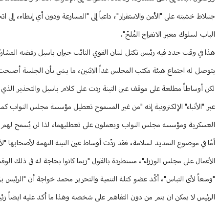
جنبلاط خشيته على "الأمن والاستقرار"، داعياً إلى "المسارعة ودون أي إبطاء، إل
الباب لسلوك معبر الانفراج المُلحّ".
هذا في وقت جدد فيه رئيس تكتل لبنان القوي النائب جبران باسيل رفضه المشاركة
يتوصل له اجتماع هيئة مكتب المجلس غداً الاثنين، ما يشي بأن الجلسة أصبحت بحك
لكن أوساطاً مطلعة على موقف عين التينة ردت على كلام باسيل والتحذير الذي
عبر "الأنباء" الإلكترونية إنه "من غير المسموح تعطيل مؤسسة مجلس النواب كما 
العسكرية ومؤسسة مجلس النواب ويعملون على تعطليهما، لذا لن يُسمح لهم بذل
أمّا في موضوع التمديد لسلامة، فقد ردّت أوساط عين التينة التهمة لأصحابها
الأعمال على مجلس الوزراء"، مستطردة بالقول "ربما كانوا بحاجة له في ذلك الوق
"ومنعاً لأي التباس"، أكّد عضو كتلة التنمية والتحرير محمد خواجة أن "الرئيس
الرئيس لا يمكن ان يتم من دون التفاهم على شخصه وهذا ما أكد عليه ايضاً رئيس 