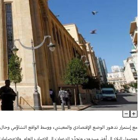
قلقٌ على الأمن في ظل الأفق المسدود ... وعين التينة "لن تسمح بتع
Article Content
مع إستمرار تدهور الوضع الإقتصادي والمعيشي، ووسط الواقع التشاؤمي وحال الإحب
ووصول البلاد إلى أفق مسدود، وتجدّد الدعوات إلى الإضراب العام والاعتصامات و