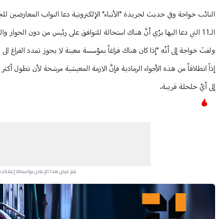
النائب خواجة وفي حديث لجريدة "الأنباء" الإلكترونية دعا النواب المعارضين لل
الـ11 التي دعا اليها برّي أنَّ هناك استحالة للتوافق على رئيس من دون الحوار والتفاهم، علماً أنّ بالمقابل لا يمكن للمجلس إلّا أن يشرع.
ولفتَ خواجة إلى أنّه "إذا كان هناك فراغاً بمؤسسة معينة لا يجوز تمدد الفراغ
إذاً انطلاقاً من هذه الأجواء الرمادية فإنَّ الازمة المعيشية مرشحة لأن تطول أ
إلى أيّ حلحلة قريبة.
يتم عرض هذا الإعلان بواسطة إعلانات Google، ولا يتحكم موقعنا في الإعلانات التي تظهر لكل مستخدم.
Advertisement Section