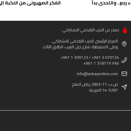
ء رجع.. والتحدي بدأ
الفكر الصهيوني من النكبة إلى 
تصدر عن الحزب التقدمي الاشتراكي
المركز الرئيسي للحزب التقدمي الاشتراكي
وطى المصيطبة، شارع جبل العرب، الطابق الثالث
+961 1 309123 / +961 3 070124
+961 1 318119 :FAX
info@anbaaonline.com
ص.ب: 11-2893 رياض الصلح
14-5287 المزرعة