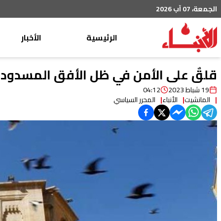
الجمعة، 07 آب 2026
الرئيسية
الأخبار
محليات
قلقٌ على الأمن في ظل الأفق المسدود 
عربي دولي
19 شباط 2023
04:12
المانشيت
الأنباء
المحرر السياسي
إقتصاد
خاص
رياضة
من لبنان
ثقافة ومجتمع
منوعات