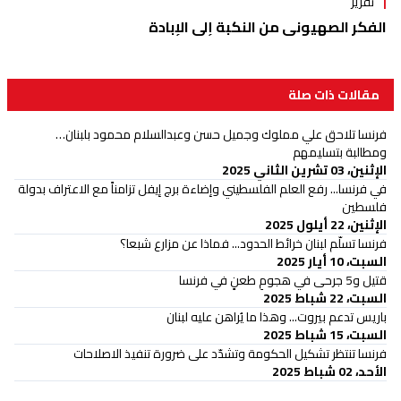
تقرير
الفكر الصهيوني من النكبة إلى الإبادة
مقالات ذات صلة
فرنسا تلاحق علي مملوك وجميل حسن وعبدالسلام محمود بلبنان…
ومطالبة بتسليمهم
الإثنين، 03 تشرين الثاني 2025
في فرنسا... رفع العلم الفلسطيني وإضاءة برج إيفل تزامناً مع الاعتراف بدولة
فلسطين
الإثنين، 22 أيلول 2025
فرنسا تسلّم لبنان خرائط الحدود... فماذا عن مزارع شبعا؟
السبت، 10 أيار 2025
قتيل و5 جرحى في هجومِ طعنٍ في فرنسا
السبت، 22 شباط 2025
باريس تدعم بيروت... وهذا ما يُراهن عليه لبنان
السبت، 15 شباط 2025
فرنسا تنتظر تشكيل الحكومة وتشدّد على ضرورة تنفيذ الاصلاحات
الأحد، 02 شباط 2025