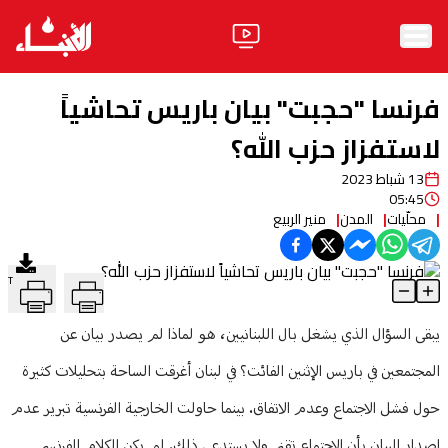
الرئيسية
فرنسا "حجبت" بيان باريس تحاشياً
الأخبار
لاستفزاز حزب الله؟
13 شباط 2023
آراء
05:45
محلّيات
المدن
منير الربيع
فيديو
مواقف
T
فرنسا "حجبت" بيان باريس تحاشياً لاستفزاز حزب الله؟
وليد جنبلاط
الحزب
Article Content
يبقى السؤال الذي يشغل بال اللبنانيين، هو لماذا لم يصدر بيان عن
ابحث
المجتمعين في باريس الإثنين الفائت؟ في لبنان أغرقت الساحة بتحليلات كثيرة
حول فشل الاجتماع وعدم الاتفاق. بينما حاولت الخارجية الفرنسية تبرير عدم
ثقافة ومجتمع
إصدار البيان بأن الاجتماع تقني ولا يستدعي ذلك. لم يكن الكلام الفرنسي