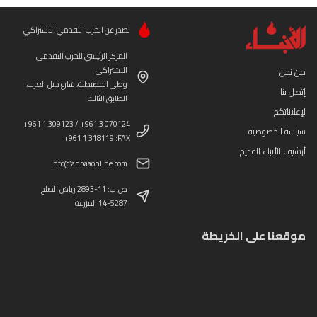
تصدر عن الحزب التقدمي الاشتراكي
المركز الرئيسي للحزب التقدمي
الاشتراكي
من نحن
وطى المصيطبة، شارع جبل العرب،
إتصل بنا
الطابق الثالث
لإعلاناتكم
+961 1 309123 / +961 3 070124
سياسة الخصوصية
+961 1 318119 :FAX
أرشيف الأنباء القديم
info@anbaaonline.com
ص.ب: 11-2893 رياض الصلح
14-5287 المزرعة
موقعنا على الخريطة