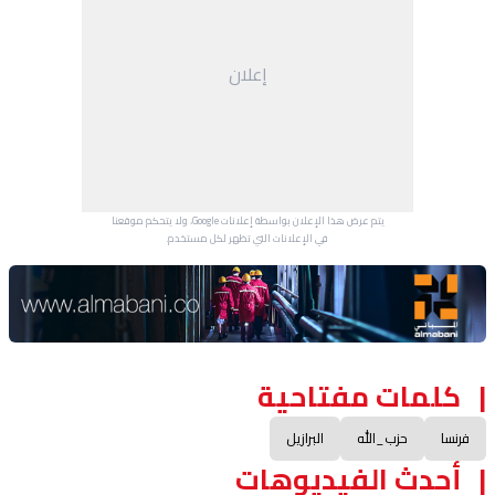
إعلان
يتم عرض هذا الإعلان بواسطة إعلانات Google، ولا يتحكم موقعنا
في الإعلانات التي تظهر لكل مستخدم.
Advertisement Section
كلمات مفتاحية
فرنسا
حزب_الله
البرازيل
أحدث الفيديوهات