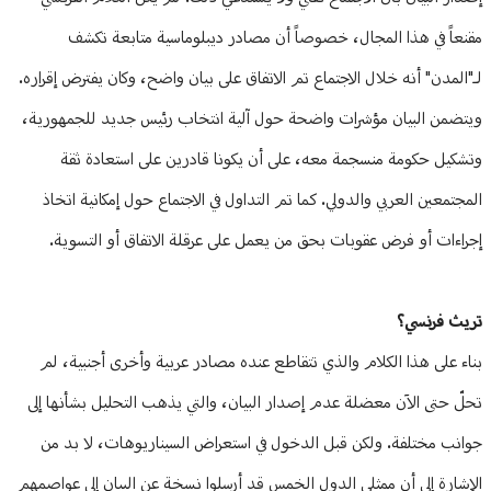
منوعات
مقنعاً في هذا المجال، خصوصاً أن مصادر ديبلوماسية متابعة تكشف
لـ"المدن" أنه خلال الاجتماع تم الاتفاق على بيان واضح، وكان يفترض إقراره.
ويتضمن البيان مؤشرات واضحة حول آلية انتخاب رئيس جديد للجمهورية،
وتشكيل حكومة منسجمة معه، على أن يكونا قادرين على استعادة ثقة
المجتمعين العربي والدولي. كما تم التداول في الاجتماع حول إمكانية اتخاذ
إجراءات أو فرض عقوبات بحق من يعمل على عرقلة الاتفاق أو التسوية.
تريث فرنسي؟
بناء على هذا الكلام والذي تتقاطع عنده مصادر عربية وأخرى أجنبية، لم
تحلّ حتى الآن معضلة عدم إصدار البيان، والتي يذهب التحليل بشأنها إلى
جوانب مختلفة. ولكن قبل الدخول في استعراض السيناريوهات، لا بد من
الإشارة إلى أن ممثلي الدول الخمس قد أرسلوا نسخة عن البيان إلى عواصمهم