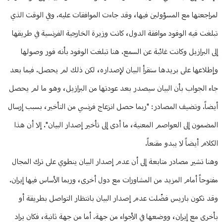
لمراجعتها مع المسؤولين فيها، وقد جاءت الموافقات عليه. وفي الوقت الذي
تبلغت فيه الوفود موافقة الدول، كانت وزيرة الخارجية الفرنسية في طريقها
إلى البرازيل وكانت غائبة عن السمع. هنا تبلغت الوفود بأنه فور وصولها
وإطلاعها على بريدها ستقرأ البيان لإصداره، لكن ذلك لم يحصل. فيما بعد
جاء الجواب بأن البيان سيصدر بعد عودتها من البرازيل، وهو ما لم يحصل
أيضاً. وتضيف المصادر: "ربما حصل انزعاج فرنسي من التأخير، بسبب إرسال
المضمون إلى العواصم المعنية، ما أدى إلى تأخير إصدار البيان". إلا أن هذا
الكلام أيضاً لا يبدو مقنعاً.
وهنا تشير مصادر متابعة إلى أن عدم إصدار البيان ينطوي على ترك المجال
مفتوحاً أمام المزيد من المشاورات مع دول أخرى، وربما الأساس فيها إيران.
وقد تكون باريس فضّلت عدم إصدار البيان بانتظار التواصل بطريقة أو
بأخرى مع إيران، ووضعها في الأجواء من جهة. أما من جهة ثانية، فكان يراد