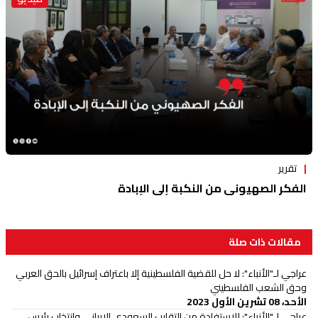
تقرير
الفكر الصهيوني من النكبة إلى الإبادة
مقالات ذات صلة
عراجي لـ"الأنباء": لا حل للقضية الفلسطينية إلا باعتراف إسرائيل بالحق العربي
وحق الشعب الفلسطيني
الأحد، 08 تشرين الأول 2023
عراجي لـ"الأنباء": للإستفادة من التقارب السعودي الايراني وانتخاب رئيس