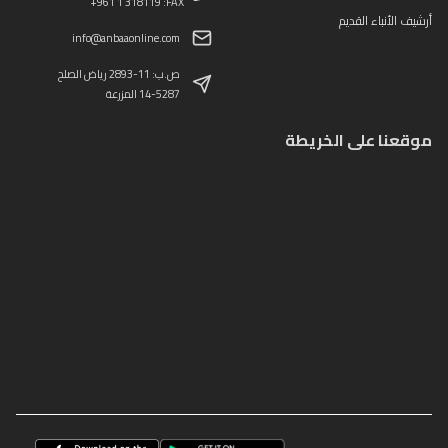
+961 1 318119 :FAX
أرشيف الأنباء القديم
info@anbaaonline.com
ص.ب: 11-2893 رياض الصلح
14-5287 المزرعة
موقعنا على الخريطة