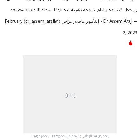
الى خطر كبير،نحن امام مذبحة بشرية تتحملها السلطة التنفيذية مجتمعة
— Dr Assem Araji - الدكتور عاصم عراجي (@dr_assem_araji)
February
2, 2023
إعلان
يتم عرض هذا الإعلان بواسطة إعلانات Google، ولا يتحكم موقعنا