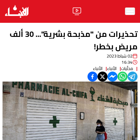
الرئيسية
تحذيرات من "مذبحة بشرية"... 30 ألف
الأخبار
مريض بخطر!
02 شباط 2023
آراء
16:34
محلّيات
الأنباء
الأنباء
فيديو
مواقف
وليد جنبلاط
الحزب
ابحث
ثقافة ومجتمع