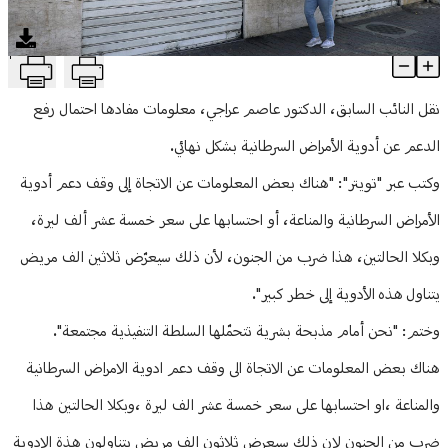
منوعات
T
تحذيرات من "مذبحة بشرية"... 30 ألف مريض بخطر!
Article Content
نقل النائب السابق، الدكتور عاصم عراجي، معلومات مفادها احتمال رفع
الدعم عن أدوية الأمراض السرطانية بشكل نهائي.
وكتب عبر "تويتر": "هناك بعض المعلومات عن الاتجاة إلى وقف دعم أدوية
الأمراض السرطانية والمناعة، أو احتسابها على سعر خمسة عشر ألف ليرة،
وبكلا الحالتين، هذا ضرب من الجنون، لأن ذلك سيعرّض ثلاثين الف مريض
يتناول هذه الأدوية إلى خطر كبير".
وختم: "نحن أمام مذبحة بشرية تتحمّلها السلطة التنفيذية مجتمعة".
هناك بعض المعلومات عن الاتجاة الى وقف دعم ادوية الامراض السرطانية
والمناعة ،او احتسابها على سعر خمسة عشر الف ليرة ،وبكلا الحالتين هذا
ضرب من الجنون لان ذلك سيعرض ثلاثون الف مريض يتناولون هذة الادوية