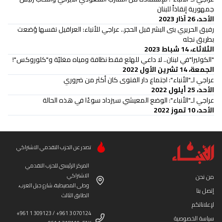
جمهورية إنقاذاً للبنان
الأحد، 26 آذار 2023
رفيق الحريري بنى البشر قبل الحجر.. عراجي للأنباء: العراقيل نفسها وُضعت
بطريق نجله
الثلاثاء، 14 شباط 2023
"الكوليرا"في لبنان.. لا داعي للهلع فقط نظافة ومياه مغليّة و"كلوروكس"!
الجمعة، 14 تشرين الأول 2022
عراجي لـ"الأنباء": اجتماع دار الفتوى كان أكثر من ضروري
الأحد، 25 أيلول 2022
عراجي لـ"الأنباء": الوضع المعيشي سيزداد سوءًا في هذه الحالة
الأحد، 10 تموز 2022
تصدر عن الحزب التقدمي الاشتراكي
المركز الرئيسي للحزب التقدمي
الاشتراكي
من نحن
وطى المصيطبة، شارع جبل العرب،
إتصل بنا
الطابق الثالث
لإعلاناتكم
+961 1 309123 / +961 3 070124
سياسة الخصوصية