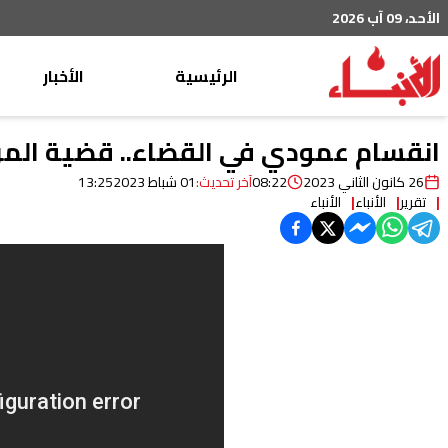
الأحد، 09 آب 2026
الرئيسية
الأخبار
محليات
انقسام عمودي في القضاء.. قضية المرف
عربي دولي
26 كانون الثاني 2023
08:22
آخر تحديث:
01 شباط 2023
13:25
تقرير
الأنباء
الأنباء
إقتصاد
خاص
رياضة
من لبنان
ثقافة ومجتمع
منوعات