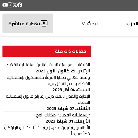
لحزب
ابحث
تغطية مباشرة
مقالات ذات صلة
الخلافات السياسيّة تنسف قانون استقلالية القضاء
الإثنين، 25 كانون الأول 2023
وقفة لاهالي ضحايا المرفأ: متمسكون بإستقلالية
القضاء وعدم التدخل فيه
السبت، 04 آذار 2023
الإدارة والعدل تابعت درس إقتراح قانون إستقلالية
القضاء
الثلاثاء، 07 شباط 2023
"إستقلالية القضاء": مكانك راوح
الأربعاء، 01 شباط 2023
اللّبنانيون يترقبون بحذر.. زعيتر لـ"الأنباء": البيطار ارتكب
خطأ جسيماً