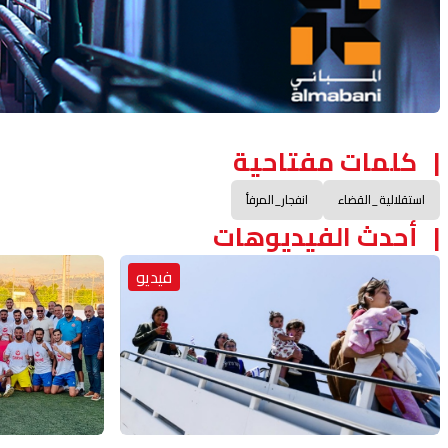
كلمات مفتاحية
استقلالية_القضاء
انفجار_المرفأ
أحدث الفيديوهات
فيديو