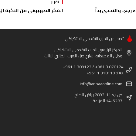
تقرير
ء رجع.. والتحدي بدأ
الفكر الصهيوني من النكبة إلى 
تصدر عن الحزب التقدمي الاشتراكي
المركز الرئيسي للحزب التقدمي الاشتراكي
وطى المصيطبة، شارع جبل العرب، الطابق الثالث
+961 1 309123 / +961 3 070124
+961 1 318119 :FAX
info@anbaaonline.com
ص.ب: 11-2893 رياض الصلح
14-5287 المزرعة