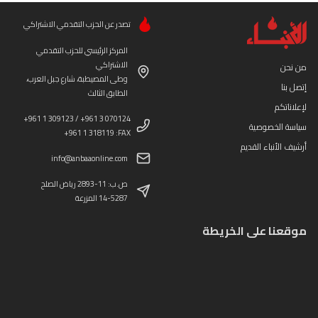
تصدر عن الحزب التقدمي الاشتراكي
المركز الرئيسي للحزب التقدمي
الاشتراكي
من نحن
وطى المصيطبة، شارع جبل العرب،
إتصل بنا
الطابق الثالث
لإعلاناتكم
+961 1 309123 / +961 3 070124
سياسة الخصوصية
+961 1 318119 :FAX
أرشيف الأنباء القديم
info@anbaaonline.com
ص.ب: 11-2893 رياض الصلح
14-5287 المزرعة
موقعنا على الخريطة