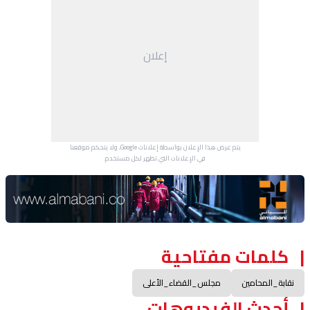
إعلان
يتم عرض هذا الإعلان بواسطة إعلانات Google، ولا يتحكم موقعنا
في الإعلانات التي تظهر لكل مستخدم.
Advertisement Section
كلمات مفتاحية
نقابة_المحامين
مجلس_القضاء_الأعلى
أحدث الفيديوهات