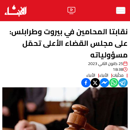
الرئيسية
نقابتا المحامين في بيروت وطرابلس:
الأخبار
على مجلس القضاء الأعلى تحمّل
مسؤولياته
آراء
25 كانون الثاني 2023
فيديو
18:38
محلّيات
الأنباء
الأنباء
مواقف
وليد جنبلاط
الحزب
ابحث
ثقافة ومجتمع