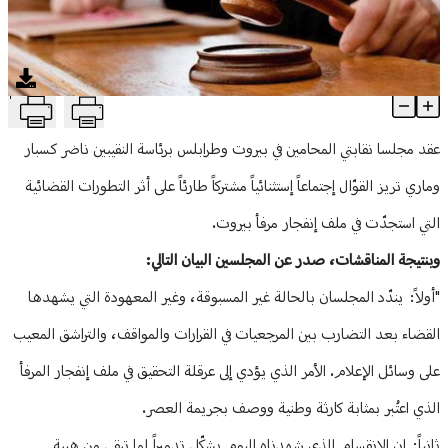
منوعات
T
نقابتا المحامين في بيروت وطرابلس: على مجلس القضاء الأعلى تحمّل
Article Content
عقد مجلسا نقابتي المحامين في بيروت وطرابلس برئاسة النقيبين ناضر كسبار
وماري تريز القوّال إجتماعاً إستثنائياً مشتركاً طارئاً على أثر التطورات القضائية
التي استجدّت في ملف إنفجار مرفأ بيروت.
وبنتيجة المناقشات، صدر عن المجلسين البيان التالي:
"أولاً: يندّد المجلسان بالحالة غير المسبوقة، وغير المعهودة التي يشهدها
القضاء بعد التضارب بين المرجعيات في القرارات والمواقف، والتراشق المعيب
على وسائل الإعلام. الأمر الذي يؤدي إلى عرقلة التحقيق في ملف إنفجار المرفأ
الذي اعتُبر بمثابة كارثة وطنية ووصف بجريمة العصر.
ثانياً: إن الإنقسام الذي شهدناه اليوم يشكّل تدميراً لما تبقى من هيبة