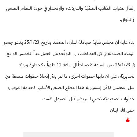
إقفال عشرات المكاتب العلمّيّة والشركات، والإنحدار في جودة النظام الصحي
والدوائي.
بناءً عليه ان مجلس نقابة صيادلة لبنان، المنعقد بتاريخ 25/1/23 يدعو جميع
الزملاء الصيادلة في كل القطاعات، الى التوقّف عن العمل غداً الخميس الواقع
في 26/1/23، من الساعة 8 صباحاً الى ساعة 12 ظهراً ، كخطوة رمزيّة
تحذيريّة، على ان تليها خطوات اخرى، ما لم يتمّ إتّخاذ خطوات منصفة من
قبل المعنيين تؤمّن إستمرارية هذا القطاع الصحي الأساسي لخدمة المرضى،
خطوات تصعيديّة تحمي المريض قبل الصيدلي نفسه.
حمى الله لبنان