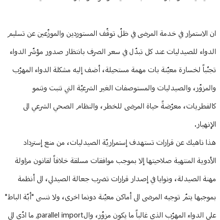
ان الاستمرار في خدمة المرضى في ظلّ توقّف المستوردين والموزّعين عن تسليم
الدواء للصيدليات عند كل تبدّل في سعر الصرف بانتظار صدور مؤشّر الدواء
تجنّباً لخسارة معيّنة بات مهمة مستحيلة، أضف إليه مشكلة الدواء المهرّب
والمزوّر، والصيدليات والمستوصفات الغير الشرعيّة التي تنبت وتنمو
كالفطريات، معرّضةً حياة المرضى للخطر، والنظام الصحي الشرعي الى
الإنهيار.
هذا ناهيك عن قرارات تستهدف إستمراريّة الصيدليات، من منع إسترداد
الأدوية المنتهية صلاحيتها إلا بموجب موافقات مسلقة خلافاً لقانون مزاولة
مهنة الصيدلة، ونوايا في إصدار قرارات تضرب جعالة الصيدلي، الى أنظمة
بموجبها يتمّ توجيه المرضى الى أماكن معيّنة دونما اخرى، ولا ننسى "أبّة الباط"
على الدواء المهرّب الذي غالباً ما يكون مزوّر، والparallel import, ما ادّى الى