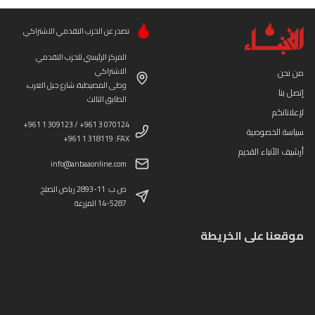
تصدر عن الحزب التقدمي الاشتراكي
المركز الرئيسي للحزب التقدمي
الاشتراكي
من نحن
وطى المصيطبة، شارع جبل العرب،
إتصل بنا
الطابق الثالث
لإعلاناتكم
+961 1 309123 / +961 3 070124
سياسة الخصوصية
+961 1 318119 :FAX
أرشيف الأنباء القديم
info@anbaaonline.com
ص.ب: 11-2893 رياض الصلح
14-5287 المزرعة
موقعنا على الخريطة