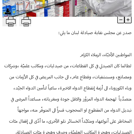
منوعات
T
الصيدليات تقفلُ أبوابها غداً.. وتحذيرُ من خطوات تصعيدية
Article Content
صدر عن مجلس نقابة صيادلة لبنان ما يلي:
المواطنين الأحبّاء، الزملاء الكرام
لطالما كان الصيدلي في كل القطاعات، من صيدليات، ومكاتب علميّة ،وشركات
ومصانع، ومستشفيات، وقطاع عام، الى جانب المريض في كل الأزمات من
وباء الكورونا، الى أزمة إنقطاع الدواء الاخيرة، ساعياً لتأمين الدواء الجيّد،
متصدّياً لهجمة الدواء المزوّر والاقل جودة ومغرياته، مساعداً المرضى في
تبديل الدواء من المقطوع او المحجوب قسراً الى المتوفّر منه، مواجهاً
المخاطر على أنواعها، ومتكبّداً الخسائر تلو الأخرى، ما أدّى الى إقفال مئات
الصيدليات، وهجرة المكاتب العلميّة، وصرف وهجرة مئات الصيادلة.