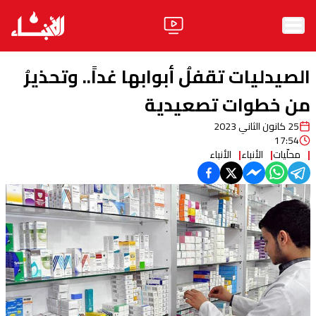
الرئيسية
الصيدليات تقفلُ أبوابها غداً.. وتحذيرُ
الأخبار
من خطوات تصعيدية
25 كانون الثاني 2023
آراء
17:54
محلّيات
الأنباء
الأنباء
فيديو
مواقف
وليد جنبلاط
الحزب
ابحث
ثقافة ومجتمع