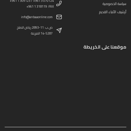
+961 1 309123 / +961 3 070124
سياسة الخصوصية
+961 1 318119 :FAX
أرشيف الأنباء القديم
info@anbaaonline.com
ص.ب: 11-2893 رياض الصلح
14-5287 المزرعة
موقعنا على الخريطة