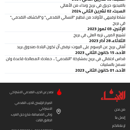
بالفيديو: حريق في بريح ونداء من الأهالي
السبت، 02 تشرين الثاني 2024
نشاط ترفيهي للأولاد من تنظيم "النسائي التقدمي" و"الكشاف التقدمي"
في بريح
الإثنين، 03 تموز 2023
تشييع المربي نزيه العلي في بريح
الثلاثاء، 28 آذار 2023
أهالي بريح عن الرسوم على البيوت: نرفض أن تكون البلدة صندوق بريد
الأحد، 15 كانون الثاني 2023
قداس احتفالي في بريح بمشاركة "التقدمي"... حمادة: المصالحة قاعدة ولن
نسمح بالسلبيات
الأحد، 01 كانون الثاني 2023
تصدر عن الحزب التقدمي الاشتراكي
المركز الرئيسي للحزب التقدمي
الاشتراكي
من نحن
وطى المصيطبة، شارع جبل العرب،
إتصل بنا
الطابق الثالث
لإعلاناتكم