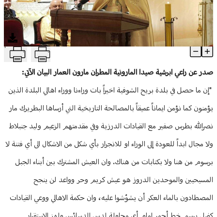
منوعات
T
راعي أبرشية صيدا المارونية: ما حصل في بريح بات وراءنا والقضية بعهد
Article Content
صدر عن راعي ابرشية صيدا المارونية المطران مارون العمار البيان الآتي:
"إن ما حصل في بلدة بريح الشوفية اخيراً بات وراءنا ووراء اهالي البلدة الذين
يؤمنون كما نؤمن ايماناً عميقاً بالمصالحة التاريخية التي أرساها البطريرك مار
نصرالله بطرس صفير مع القيادات الدرزية وفي مقدمتهم الزعيم وليد جنبلاط
ولا مجال ابداً للعودة إلى الوراء او للانجرار بأي شكل من الاشكال الى أي فتنة لا
برسوم من هنا ولا بكتابات من هناك. وان العيش المشترك بين أبناء الجبل
المسيحيين والموحدين الدروز هو عيش كريم وحر وواعد لن ينجح
المصطادون بالماء العكر أن يشوّشوا عليه، وان حكمة الاهالي ووعي القيادات
كفيل برسم خط أحمر امام أي محاولة لدس الدسائس ولهز الاستقرار