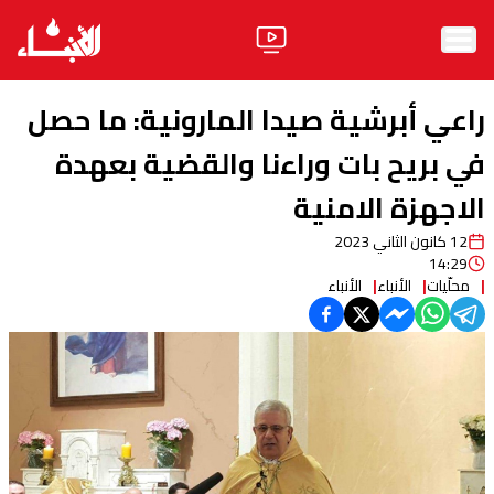
الرئيسية
راعي أبرشية صيدا المارونية: ما حصل
الأخبار
في بريح بات وراءنا والقضية بعهدة
الاجهزة الامنية
آراء
12 كانون الثاني 2023
فيديو
14:29
محلّيات
الأنباء
الأنباء
مواقف
وليد جنبلاط
الحزب
ابحث
ثقافة ومجتمع