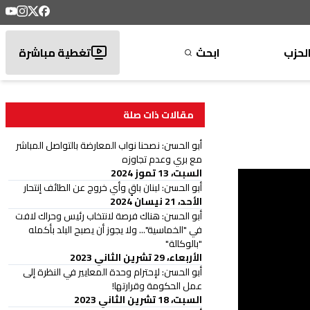
لحزب
ابحث
تغطية مباشرة
مقالات ذات صلة
أبو الحسن: نصحنا نواب المعارضة بالتواصل المباشر
مع بري وعدم تجاوزه
السبت، 13 تموز 2024
أبو الحسن: لبنان باقٍ وأي خروج عن الطائف إنتحار
الأحد، 21 نيسان 2024
أبو الحسن: هناك فرصة لانتخاب رئيس وحراك لافت
في "الخماسية"... ولا يجوز أن يصبح البلد بأكمله
"بالوكالة"
الأربعاء، 29 تشرين الثاني 2023
أبو الحسن: لإحترام وحدة المعايير في النظرة إلى
عمل الحكومة وقرارتها!
السبت، 18 تشرين الثاني 2023