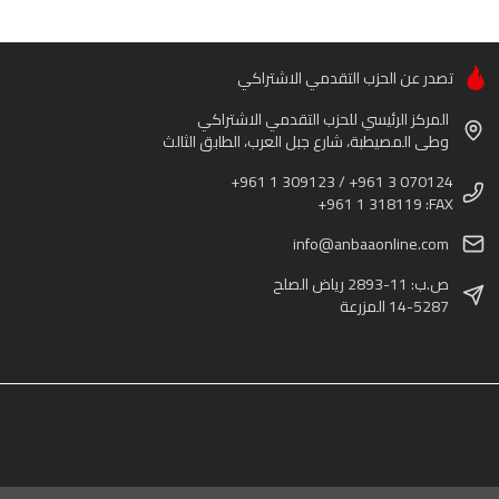
تصدر عن الحزب التقدمي الاشتراكي
المركز الرئيسي للحزب التقدمي الاشتراكي
وطى المصيطبة، شارع جبل العرب، الطابق الثالث
+961 1 309123 / +961 3 070124
+961 1 318119 :FAX
info@anbaaonline.com
ص.ب: 11-2893 رياض الصلح
14-5287 المزرعة