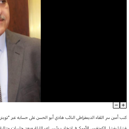
أبو الحسن: ليتنا نحتذي بهم ونقدم هدية العام للشعب اللبناني!
Article Content
كتب أمين سر اللقاء الديمقراطي النائب هادي أبو الحسن على حسابه عبر "تويت
فشلنا بفشل الكونغرس الأميركي في إنتخاب رئيس له، الليلة وبعد جلسات متتال