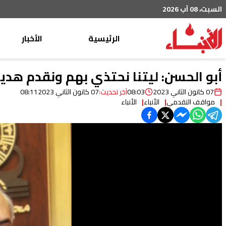
السبت، 08 آب 2026
الرئيسية
الأخبار
محليات
أبو الحسن: ليتنا نحتذي بهم ونقدم هدية
عربي دولي
07 كانون الثاني 2023
08:03
آخر تحديث:
07 كانون الثاني 2023
08:11
مواقف التقدمي
الأنباء
الأنباء
إقتصاد
خاص
رياضة
من لبنان
ثقافة ومجتمع
منوعات