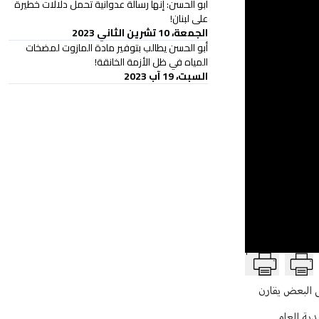
أبو الحسن: إنها رسالة عدوانية تحمل دلالات خطيرة
على لبنان!
الجمعة، 10 تشرين الثاني 2023
أبو الحسن يطالب بتوفير مادة المازوت لمضخات
المياه في ظل الأزمة الخانقة!
السبت، 19 آب 2023
T
ى البعض يقارن
دية العام