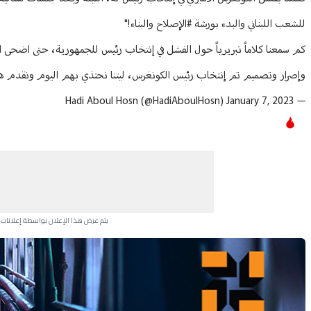
للشعب اللبناني والبدء بورشة #الإصلاح والبناء!"
كم سمعنا كلاماً تبريرياً حول الفشل في إنتخاب رئيس للجمهورية، حتى اضحى ا
وإصرار وتصميم تم إنتخاب رئيس الكونغرس، ليتنا نحتذي بهم اليوم ونقدم هد
January 7, 2023
— Hadi Aboul Hosn (@HadiAboulHosn)
يتم عرض هذا الإعلان بواسطة إعلانات Google، ولا يتحكم موقعنا في الإعلانات التي تظهر لكل مستخدم.
Advertisement Section