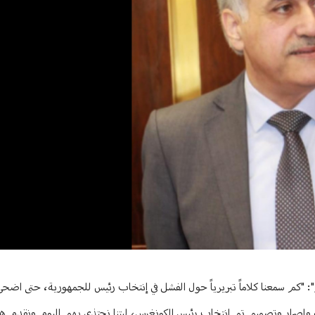
ر": "كم سمعنا كلاماً تبريرياً حول الفشل في إنتخاب رئيس للجمهورية، حتى اضح
ية وإصرار وتصميم تم إنتخاب رئيس الكونغرس، ليتنا نحتذي بهم اليوم ونقدم ه