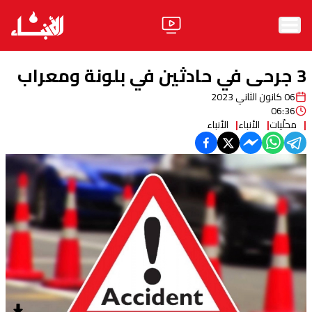
الرئيسية
3 جرحى في حادثين في بلونة ومعراب
الأخبار
06 كانون الثاني 2023
06:36
آراء
محلّيات
الأنباء
الأنباء
فيديو
مواقف
وليد جنبلاط
الحزب
ابحث
ثقافة ومجتمع