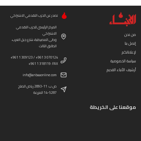
تصدر عن الحزب التقدمي الاشتراكي
المركز الرئيسي للحزب التقدمي
الاشتراكي
من نحن
وطى المصيطبة، شارع جبل العرب،
إتصل بنا
الطابق الثالث
لإعلاناتكم
+961 1 309123 / +961 3 070124
سياسة الخصوصية
+961 1 318119 :FAX
أرشيف الأنباء القديم
info@anbaaonline.com
ص.ب: 11-2893 رياض الصلح
14-5287 المزرعة
موقعنا على الخريطة