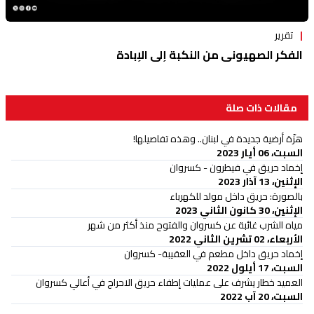
تقرير
الفكر الصهيوني من النكبة إلى الإبادة
مقالات ذات صلة
هزّة أرضية جديدة في لبنان.. وهذه تفاصيلها!
السبت، 06 أيار 2023
إخماد حريق في فيطرون - كسروان
الإثنين، 13 آذار 2023
بالصورة: حريق داخل مولد للكهرباء
الإثنين، 30 كانون الثاني 2023
مياه الشرب غائبة عن كسروان والفتوح منذ أكثر من شهر
الأربعاء، 02 تشرين الثاني 2022
إخماد حريق داخل مطعم في العقيبة- كسروان
السبت، 17 أيلول 2022
العميد خطار يشرف على عمليات إطفاء حريق الاحراج في أعالي كسروان
السبت، 20 آب 2022