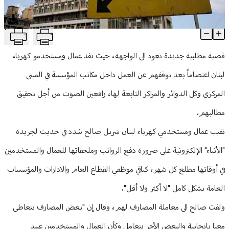
منوعات
T
قضية مطلبية إلى الواجهة.. ما مصير حقوق عمال الكهرباء؟
Article Content
قضية مطلبية جديدة تعود الى الواجهة، حيث نفذ عمال ومستخدمو كهرباء
لبنان اعتصاماً بعد توقفهم عن العمل داخل مكاتب المؤسسة في المبنى
المركزي وكل الدوائر والمراكز التابعة لها، رافعين الصوت من أجل تحقيق
مطالبهم.
نقيب عمال ومستخدمي كهرباء لبنان شربل صالح شدد في حديث لجريدة
"الأنباء" الإلكترونية على ضرورة دفع الرواتب وملحقاتها للعمال والمستخدمين
في أوقاتها مطلع كل شهر، كباقي موظفي القطاع العام والادارات والمؤسسات
العامة بشكل كامل "لا أكثر ولا أقل".
ولفت صالح الى معاملة المصارف لهم، وقال إن "بعض المصارف يتعاطى
معنا بإيجابية والبعض الأخر يتعامل وكأن العمال والمستخدمين عبيد