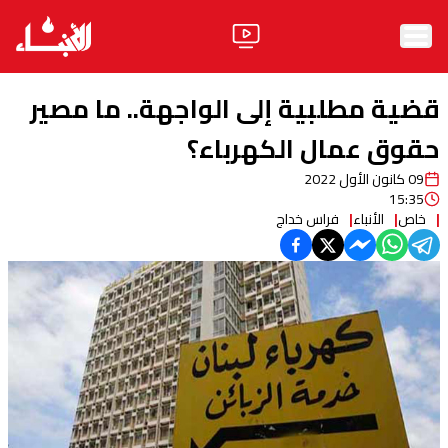
الرئيسية
قضية مطلبية إلى الواجهة.. ما مصير
الأخبار
حقوق عمال الكهرباء؟
09 كانون الأول 2022
آراء
15:35
خاص
الأنباء
فراس خداج
فيديو
مواقف
وليد جنبلاط
الحزب
ابحث
ثقافة ومجتمع