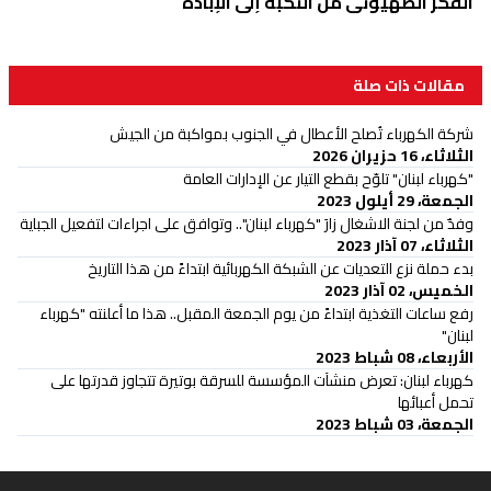
الفكر الصهيوني من النكبة إلى الإبادة
مقالات ذات صلة
شركة الكهرباء تُصلح الأعطال في الجنوب بمواكبة من الجيش
الثلاثاء، 16 حزيران 2026
"كهرباء لبنان" تلوّح بقطع التيار عن الإدارات العامة
الجمعة، 29 أيلول 2023
وفدٌ من لجنة الاشغال زارَ "كهرباء لبنان".. وتوافق على اجراءات لتفعيل الجباية
الثلاثاء، 07 آذار 2023
بدء حملة نزع التعديات عن الشبكة الكهربائية ابتداءً من هذا التاريخ
الخميس، 02 آذار 2023
رفع ساعات التغذية ابتداءً من يوم الجمعة المقبل.. هذا ما أعلنته "كهرباء
لبنان"
الأربعاء، 08 شباط 2023
كهرباء لبنان: تعرض منشآت المؤسسة للسرقة بوتيرة تتجاوز قدرتها على
تحمل أعبائها
الجمعة، 03 شباط 2023