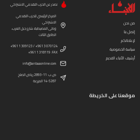
تصدر عن الحزب التقدمي الاشتراكي
المركز الرئيسي للحزب التقدمي
الاشتراكي
من نحن
وطى المصيطبة، شارع جبل العرب،
إتصل بنا
الطابق الثالث
لإعلاناتكم
+961 1 309123 / +961 3 070124
سياسة الخصوصية
+961 1 318119 :FAX
أرشيف الأنباء القديم
info@anbaaonline.com
ص.ب: 11-2893 رياض الصلح
14-5287 المزرعة
موقعنا على الخريطة