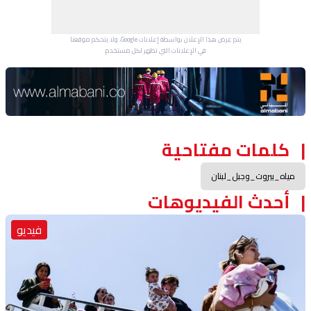
يتم عرض هذا الإعلان بواسطة إعلانات Google، ولا يتحكم موقعنا
في الإعلانات التي تظهر لكل مستخدم.
Advertisement Section
كلمات مفتاحية
مياه_بيروت_وجبل_لبنان
أحدث الفيديوهات
فيديو