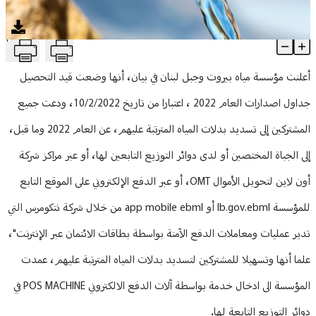
منوعات
T
مياه بيروت وجبل لبنان: لتسديد بدلات 2022 مع إعفاءات من الغرامات
Article Content
أعلنت مؤسسة مياه بيروت وجبل لبنان في بيان، أنها وضعت قيد التحصيل
جداول اصدارات العام 2022 ، اعتبارا من تاريخ 10/2/2022، ودعت جميع
المشتركين إلى تسديد بدلات المياه المترتبة عليهم، عن العام 2022 وما قبل،
إلى الجباة المختصين أو لدى دوائر التوزيع التابعين لها، أو عبر مراكز شركة
أون لاين لتحويل الأموال OMT، أو عبر الدفع الإلكتروني على الموقع التابع
للمؤسسة lb.gov.ebml أو app mobile ebml من خلال شركة نتكومرس التي
تدير عمليات ومعاملات الدفع الآمنة بواسطة بطاقات الائتمان عبر الإنترنت"،
علما أنها وتسهيلا للمشتركين لتسديد بدلات المياه المترتبة عليهم، عمدت
المؤسسة الى ادخال خدمة بواسطة آلات الدفع الالكتروني POS MACHINE في
دوائر التوزيع التابعة لها.