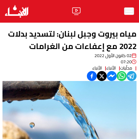
الرئيسية
مياه بيروت وجبل لبنان: لتسديد بدلات
الأخبار
2022 مع إعفاءات من الغرامات
02 كانون الأول 2022
آراء
07:20
محلّيات
الأنباء
الأنباء
فيديو
مواقف
وليد جنبلاط
الحزب
ابحث
ثقافة ومجتمع