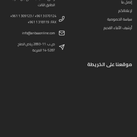
إتصل بنا
الطابق الثالث
لإعلاناتكم
+961 1 309123 / +961 3 070124
سياسة الخصوصية
+961 1 318119 :FAX
أرشيف الأنباء القديم
info@anbaaonline.com
ص.ب: 11-2893 رياض الصلح
14-5287 المزرعة
موقعنا على الخريطة