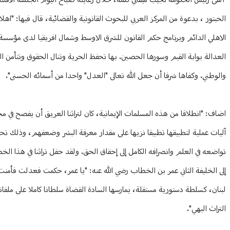
ألقى رئيس الحكومة نجيب ميقاتي كلمة، خلال رعايته صباح اليوم الجلسة الافتتاح
الحبتور ، بدعوة من المركز العربي للبحوث القانونية والقضائية، قال فيها: "اهلا
الاهلي الدائم وبرنامج حكم القانون للشرق الاوسط وشمال افريقيا لدى مؤسسة 
العدالة بوابة القيم وسورها الحصين. بها تحفظ الحرية وتنال الحقوق وتتأمن الم
والوطني. وكفاها شرفا أن جعل الله تعالى "العدل" واحدا من أسمائه الحسنى".
اضاف: "انطلاقا من هذه المسلمات الإيمانية، كان لتراثنا العريق أن يفصح ف
آليات عملية لتطبيقها تطبيقا نزيها على مقدار معرفة البشر وضعفهم، وذلك تح
تواضعه في العلم وانصرافه الكامل إلى إحقاق الحق. ولقد حفل تراثنا في هذا ال
إلى الخليفة الثاني عمر بن الخطاب رضي الله عنه: "يا عمر، حكمت فعدلت فأمنت فن
لبنان، كسلطة دستورية مستقلة، يمارسها السادة القضاة سلطانا كاملا على ملفا
التراث البهي".