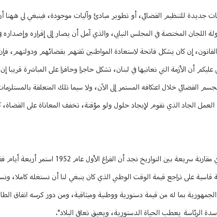
يات جديدة للتنظيم القضائي، أو تطوير مبادئ وآليات موجودة، فينبغي لي ههنا أ
لة اللجان المختصة في المجلس النيابي، والذي آمل أن يصار إلى إقراره وإصداره
القانون، إن كان يشكل فاتحة لاستعادة المواطنين ثقتهم بقضائهم ودولتهم، فإن
م أن الأزمة التي نعانيها في لبنان، تشكل حاجزا وحافزا على المباشرة قريبا إن ش
سم القضائي خلال اعتكافه المستمر إلى الآن، ولا سيما تلك المتعلقة بالمستلزمات
العمل الجاد الذي نقوم لإيجاد حلول ولو مؤقتة، تخفف المعاناة على القضاة، كي 
وقال: "في مطلع هذا الشهر دخل لبنان فراغه الرئاسي الخامس منذ الاستقلال. وفي مقارنة سريعة بين 
الة قاسية على تراجع قيمة الوقت الوطني الذي كان ينبغي لنا أن نستغله كاملا، ونس
لجمهورية بما له من قيمة دستورية ووطنية وميثاقية، ومن دور كرسه اتفاق الط
دة الرئاسة يعطب الحياة الدستورية، ويعيق تعافي البلاد".