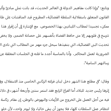
وتابع: "وإذا كانت مفاهيم الدولة في العالم الحديث، قد باتت تملي مبادئ وآل
القانون المتعلق باستقلالية السلطة القضائية، المطروح قيد المناقشات على طاو
ممكن، تجسيدا لمطالب اللبنانيين بهذا الخصوص. مع الإشارة إلى أن إقرار هذا 
تترسخ في قلوبهم إلا متى حافظ القضاة بأنفسهم على حصانة الضمير. ولا يخفى عليك
تحديث البنى القضائية، التي بتنفيذها سيحل جزء مهم من المطالب التي نادى الج
الضرورية لعمل المحاكم. وأنا بالمناسبة أجدد ما قلته في الجلسات المغلقة عن 
رسالتهم السامية".
إثرها رئيس جديد للبلاد. أما الفراغ الرابع فقد استمر سنتين وأربعة أشهر، في دل
فيه من أجل العمل على الخروج من الأزمات والنهوض بالوطن. إن مقام رئاسة ا
انتظام عمل السلطات كلها، فلا يجوز أن يبقى خاليا، ولا ليوم واحد، لأن خلو س