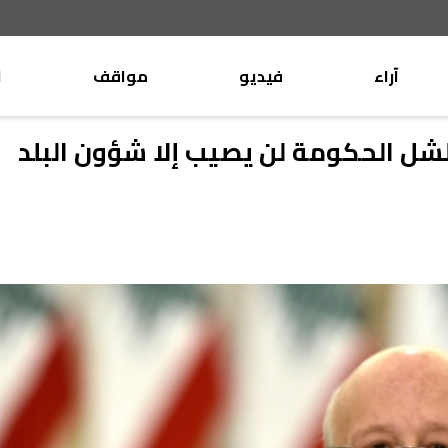
آراء
فيديو
مواقف
ا
موقف
وليد جنبلاط
شل الحكومة لن يصيب إلا شؤون البلد
الأنباء
تيمور جنبلاط
كتّاب
الأنباء
التقدّمي
منبر
مختارات
صحافة
أجنبية
بريد
القرّاء