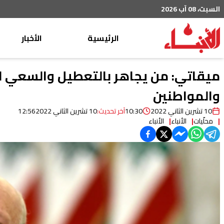
السبت، 08 آب 2026
الرئيسية
الأخبار
محليات
ميقاتي: من يجاهر بالتعطيل والسعي ل
عربي دولي
والمواطنين
إقتصاد
10 تشرين الثاني 2022
10:30
آخر تحديث:
10 تشرين الثاني 2022
12:56
محلّيات
الأنباء
الأنباء
خاص
رياضة
من لبنان
ثقافة ومجتمع
منوعات