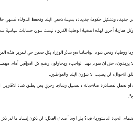
رئيس جديد، وتشكيل حكومة جديدة، بسرعة تحمي البلد وتحفظ الدولة، فتنتهي حا
 وكل مقاربة أخرى لهذه القضية الوطنية الكبرى، ليست سوى حسابات سياسية ش
يا ووطنيا، ونحن نقوم بواجباتنا مع سائر الوزراء بكل ضمير حي لتمرير هذه المر
 يريدون، حتى ان نقوم بهذا الواجب، ويحاولون وضع كل العراقيل أمام مهمتنا 
ق الاحوال، لن يصيب الا شؤون البلد والمواطنين.
ية، او تعمل لمصادرة صلاحياته ، تضليل ونفاق. وحري بمن يطلق هذه الاقاويل ا
ق".
 الحياة الدستورية فيه؟ بلى! وما أصدق القائل: لن تكون إنسانا ما لم تكن 