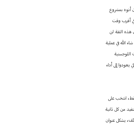
ن أنوه بمشروع
 في أقرب وقت
 هذه الثقة لن
اء الله في عملية
 اللوجستية
يعودوا إلى أداء
التواريخ نجد أن الفراغ الأول عام 1952 استمر أربعة أيام فقط، انتخب على
تفيد من كل ثانية
ائف، يشكل عنوان