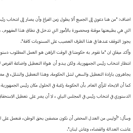
اضاف: "من هنا دعوتي إلى الجميع ألا يطول زمن الفراغ وأن يصار إلى انتخاب 
التي هي بطبيعتها موقتة ومحصورة بالأمور التي تدخل في نطاق هذا المفهوم.
يجوز التوقف عندها في هذا الظرف العصيب على المستويات كافة".
وأكد ميقاتي ان "ما تقوم به حكومتنا في الوقت الراهن هو العمل المطلوب دستور
انتظار انتخاب رئيس الجمهورية. ولكن يبدو أن هواة التعطيل واضاعة الفرص لا
يجاهرون بارادة التعطيل والسعي لشل الحكومة. وهذا التعطيل والشلل، في مطل
كما أن الايحاء للرأي العام بأن الحكومة راغبة في الحلول مكان رئيس الجمهور
الدستوري في انتخاب رئيس في المجلس النيابي ، لا أن يصر على تعطيل الاستحقا
وسأل: "أوليس من العدل المحض أن نكون منصفين بحق الوطن، فنعمل على انتظام
عاشت العدالة والقضاء، وعاش لبنان".