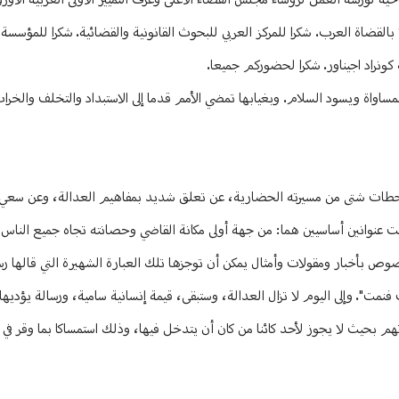
ية لورشة العمل لرؤساء مجلس القضاء الاعلى وغرف التمييز الاولى العربية الاورو
 بالقضاة العرب. شكرا للمركز العربي للبحوث القانونية والقضائية. شكرا للمؤسسة ا
كونراد اجيناور. شكرا لحضوركم جميعا.
ساواة ويسود السلام. وبغيابها تمضي الأمم قدما إلى الاستبداد والتخلف والخراب
ي محطات شتى من مسيرته الحضارية، عن تعلق شديد بمفاهيم العدالة، وعن سعي د
ت عنوانين أساسيين هما: من جهة أولى مكانة القاضي وحصانته تجاه جميع الناس،
خصوص بأخبار ومقولات وأمثال يمكن أن توجزها تلك العبارة الشهيرة التي قالها 
مت". وإلى اليوم لا تزال العدالة، وستبقى، قيمة إنسانية سامية، ورسالة يؤديها 
تهم بحيث لا يجوز لأحد كائنا من كان أن يتدخل فيها، وذلك استمساكا بما وقر 