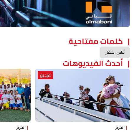
كلمات مفتاحية
الياس_حنكش
أحدث الفيديوهات
فيديو
تقرير
تقرير