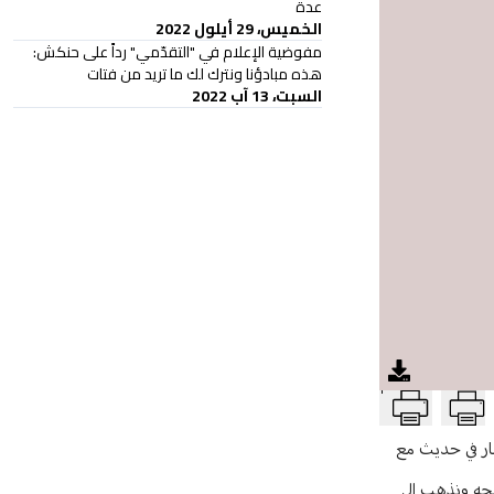
عدة
الخميس، 29 أيلول 2022
مفوضية الإعلام في "التقدّمي" رداً على حنكش:
هذه مبادؤنا ونترك لك ما تريد من فتات
السبت، 13 آب 2022
T
شار في حديث مع
رشحه ونذهب الى