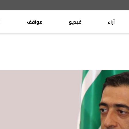
آراء
فيديو
مواقف
ا
موقف
وليد جنبلاط
الأنباء
تيمور جنبلاط
كتّاب
الأنباء
التقدّمي
منبر
مختارات
صحافة
أجنبية
بريد
القرّاء