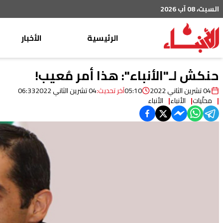
السبت، 08 آب 2026
الرئيسية
الأخبار
محليات
حنكش لـ"الأنباء": هذا أمر مُعيب!
عربي دولي
04 تشرين الثاني 2022
05:10
آخر تحديث:
04 تشرين الثاني 2022
06:33
محلّيات
الأنباء
الأنباء
إقتصاد
خاص
رياضة
من لبنان
ثقافة ومجتمع
منوعات