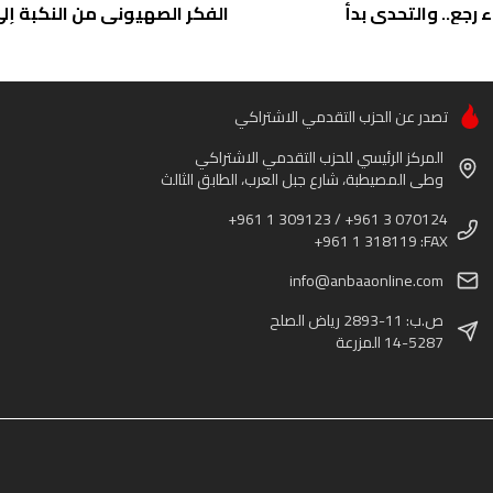
ء رجع.. والتحدي بدأ
الفكر الصهيوني من النكبة إلى 
تصدر عن الحزب التقدمي الاشتراكي
المركز الرئيسي للحزب التقدمي الاشتراكي
وطى المصيطبة، شارع جبل العرب، الطابق الثالث
+961 1 309123 / +961 3 070124
+961 1 318119 :FAX
info@anbaaonline.com
ص.ب: 11-2893 رياض الصلح
14-5287 المزرعة