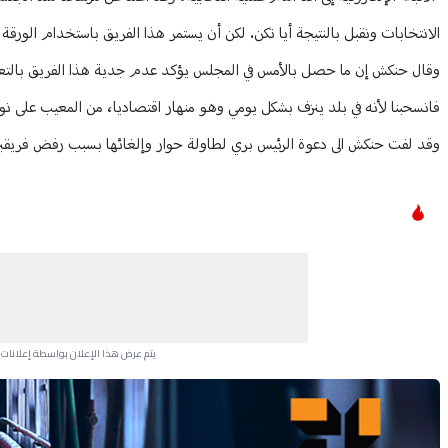
الانتخابات ونقبل بالنتيجة أيا تكن. لكن أن يستمر هذا الفريق باستخدام الورق
وقال حنكش إن ما حصل بالأمس في المجلس يؤكد عدم جدية هذا الفريق بالتعاط
فانسحبنا لأنه في بلد ينزف بشكل يومي وهو منهار اقتصاديا، من المعيب على نو
وقد لفت حنكش الى دعوة الرئيس بري لطاولة حوار وإلغائها بسبب رفض فريقين م
يتم عرض هذا الإعلان بواسطة إعلانات Google، ولا يتحكم موقعنا في الإعلانات التي تظهر لكل مستخدم.
Advertisement Section