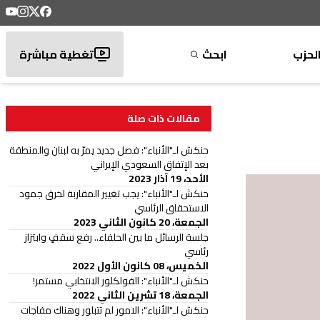
لحزب
ابحث
تغطية مباشرة
مقالات ذات صلة
حنكش لـ"الأنباء": فصل جديد يمرّ به لبنان والمنطقة
بعد الإتفاق السعودي الإيراني
الأحد، 19 آذار 2023
حنكش لـ"الأنباء": يجب تغيير المقاربة لخرق جمود
الاستحقاق الرئاسي
الجمعة، 20 كانون الثاني 2023
جلسة الرسائل ما بين الحلفاء.. رفع سقفٍ وابتزاز
رئاسي
الخميس، 08 كانون الأول 2022
حنكش لـ"الأنباء": الفولكلور الانتخابي مستمر!
الجمعة، 18 تشرين الثاني 2022
حنكش لـ"الأنباء": الامور لم تتبلور وهناك مفاجات