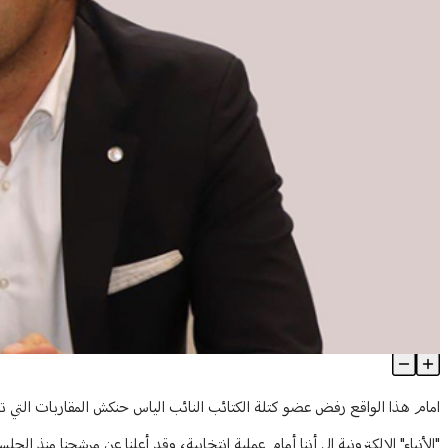
حنكش لـ"الأنباء": هذا أمر مُعيب!
Article Content
امام هذا الواقع رفض عضو كتلة الكتائب النائب الياس حنكش المقاربات التي ت
"الأنباء" الإلكترونية إلى أننا أمام عملية انتخابية، وقد أعلنا عن مرشحنا منذ