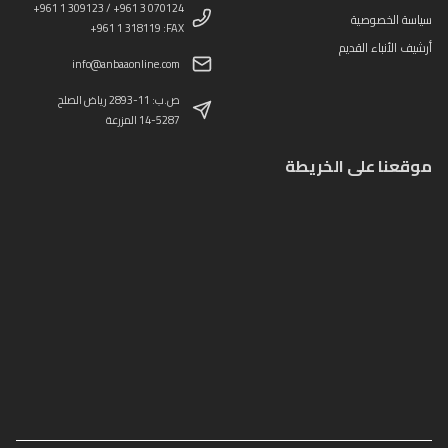
+961 1 309123 / +961 3 070124
سياسة الخصوصية
+961 1 318119 :FAX
أرشيف الأنباء القديم
info@anbaaonline.com
ص.ب: 11-2893 رياض الصلح
14-5287 المزرعة
موقعنا على الخريطة