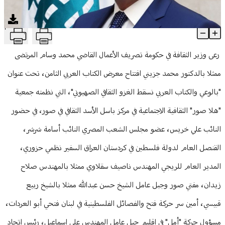
منوعات
T
المرتضى رعى افتتاح معرض الكتاب العربي الثامن
Article Content
رعى وزير الثقافة في حكومة تصريف الأعمال القاضي محمد وسام المرتضى
ممثلا بالدكتور محمد جزيني افتتاح معرض الكتاب العربي الثامن، تحت عنوان
"بالوعي والكتاب العربي نسقط الغزو الثقافي الصهيوني"، التي نظمته جمعية
"هلا صور" الثقافية الاجتماعية في مركز باسل الأسد الثقافي في صور، في حضور
النائب علي خريس، عضو مجلس الشعب المصري النائب أسامة شرشر،
القنصل العام لدولة فلسطين في كردستان العراق السفير نظمي حزوري،
المدير العام للريجي المهندس ناصيف سقلاوي ممثلا بالمهندس صلاح
زيدان، مفتي صور وجبل عامل الشيخ حسن عبدالله ممثلا بالشيخ ربيع
قبيسي، أمين سر حركة فتح والفصائل الفلسطينية في لبنان فتحي أبو العردات،
مسؤول حركة "أمل" في إقليم جبل عامل المهندس علي اسماعيل، رئيس اتحاد