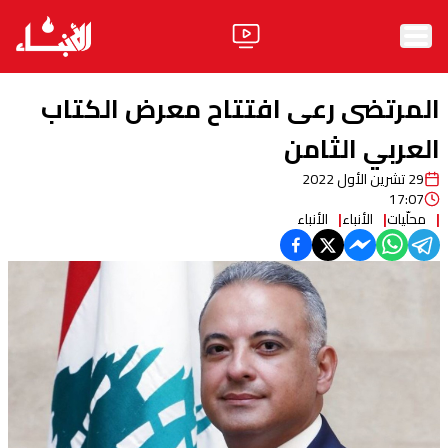
الرئيسية
المرتضى رعى افتتاح معرض الكتاب
الأخبار
العربي الثامن
29 تشرين الأول 2022
آراء
17:07
محلّيات
الأنباء
الأنباء
فيديو
مواقف
وليد جنبلاط
الحزب
ابحث
ثقافة ومجتمع