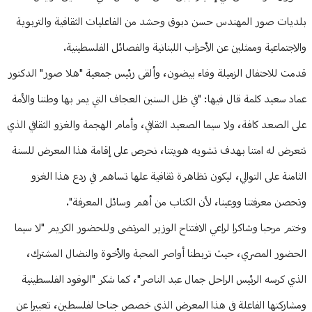
بلديات صور المهندس حسن دبوق وحشد من الفاعليات الثقافية والتربوية
والاجتماعية وممثلين عن الأحزاب اللبنانية والفصائل الفلسطينية.
قدمت للاحتفال الزميلة وفاء بيضون، وألقى رئيس جمعية "هلا صور" الدكتور
عماد سعيد كلمة قال فيها: "في ظل السنين العجاف التي يمر بها وطننا والأمة
على الصعد كافة، ولا سيما الصعيد الثقافي، وأمام الهجمة والغزو الثقافي الذي
تتعرض له امتنا بهدف تشويه هويتنا، نحرص على إقامة هذا المعرض للسنة
الثامنة على التوالي، ليكون تظاهرة ثقافية علها تساهم في ردع هذا الغزو
وتحصن معرفتنا ووعينا، لأن الكتاب من أهم وسائل المعرفة".
وختم مرحبا وشاكرا لراعي الافتتاح الوزير المرتضى وللحضور الكريم "لا سيما
الحضور المصري، حيث تربطنا أواصر المحبة والأخوة والنضال المشترك،
الذي كرسه الرئيس الراحل جمال عبد الناصر"، كما شكر "الوفود الفلسطينية
ومشاركتها الفاعلة في هذا المعرض الذي خصص جناحا لفلسطين، تعبيرا عن