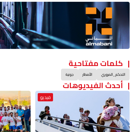
Advertisement Section
كلمات مفتاحية
التحكم_المروري
الأمطار
جونية
أحدث الفيديوهات
فيديو