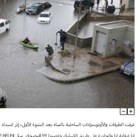
بالصور والفيديو: طرقات لبنان غرقت بعد "الشتوة الأولى"
Article Content
غرقت الطرقات والأوتوسترادات الساحلية بالمياه بعد الشتوة الأولى، إثر انسداد ا
انا غرقانة انا والجايزة على طريق الكسليك خلصونا !!!!
#مضحك_مبكي
#HELP
?