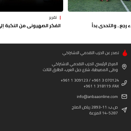
تقرير
ء رجع.. والتحدي بدأ
الفكر الصهيوني من النكبة إلى 
تصدر عن الحزب التقدمي الاشتراكي
المركز الرئيسي للحزب التقدمي الاشتراكي
وطى المصيطبة، شارع جبل العرب، الطابق الثالث
+961 1 309123 / +961 3 070124
+961 1 318119 :FAX
info@anbaaonline.com
ص.ب: 11-2893 رياض الصلح
14-5287 المزرعة