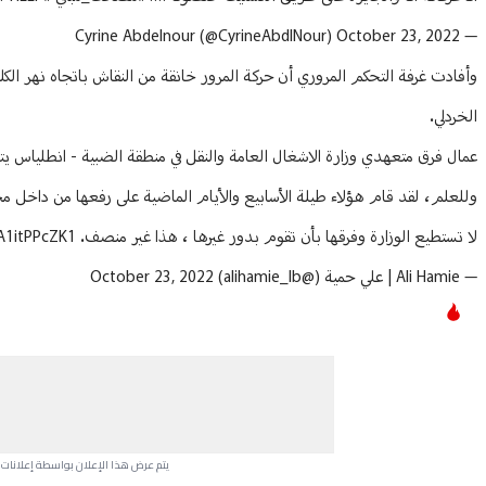
October 23, 2022
— Cyrine Abdelnour (@CyrineAbdlNour)
وأفادت غرفة التحكم المروري أن حركة المرور خانقة من النقاش باتجاه نهر ال
الخردلي.
عمال فرق متعهدي وزارة الاشغال العامة والنقل في منطقة الضبية - انطلياس يتحو
وللعلم، لقد قام هؤلاء طيلة الأسابيع والأيام الماضية على رفعها من داخل م
لا تستطيع الوزارة وفرقها بأن تقوم بدور غيرها ، هذا غير منصف.
/A1itPPcZK1
— Ali Hamie | علي حمية (@alihamie_lb)
October 23, 2022
يتم عرض هذا الإعلان بواسطة إعلانات Google، ولا يتحكم موقعنا في الإعلانات التي تظهر لكل مستخدم.