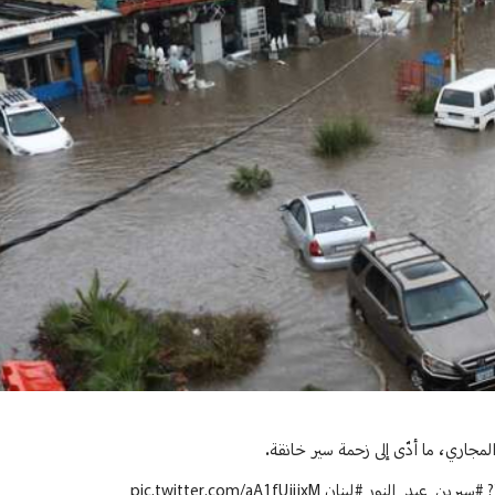
لمجاري، ما أدّى إلى زحمة سير خانقة.
?
#سيرين_عبد_النور
#لبنان
pic.twitter.com/aA1fUjijxM