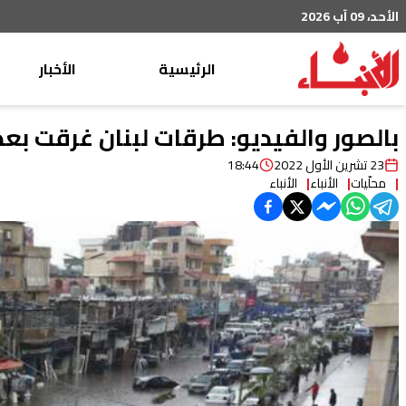
الأحد، 09 آب 2026
الرئيسية
الأخبار
محليات
بالصور والفيديو: طرقات لبنان غرقت بعد
عربي دولي
23 تشرين الأول 2022
18:44
محلّيات
الأنباء
الأنباء
إقتصاد
خاص
رياضة
من لبنان
ثقافة ومجتمع
منوعات