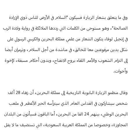
وفي ما يتعلق بشعار الزيارة فسيكون "السلام في الأرض للناس ذوي الإرادة
الصالحة"، وهو مستوحى من الكلمات التي رددها الملائكة في رواية ولادة الرب
في إنجيل لوقا، يتكون الشعار من علمي مملكة البحرين والكرسي الرسولي على
شكل يدين مرفوعتين معا للخالق، في مناشدة من أجل السلام، وترمزان أيضا
إلى التزام الشعوب والأمم اللقاء بروح الانفتاح، وبدون أحكام مسبقة، كإخوة
وأخوات.
وقال منظمو الزيارة البابوية التاريخية إلى مملكة البحرين، أن زهاء 28 ألف
شخص سيشاركون في القداس العام الذي سيترأسه الحبر الأعظم في ملعب
البحرين الوطني، بينهم 24 الفا من البحرين، أما الباقون فسيأتون من البلدان
المجاورة، وخصوصا من المملكة العربية السعودية، التي تستضيف ما لا يقل