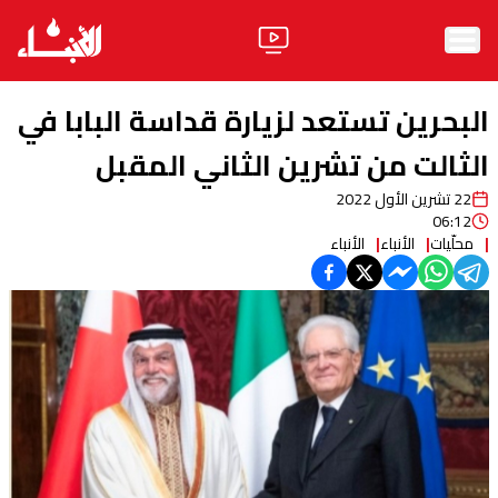
الرئيسية
البحرين تستعد لزيارة قداسة البابا في
الأخبار
الثالت من تشرين الثاني المقبل
22 تشرين الأول 2022
آراء
06:12
محلّيات
الأنباء
الأنباء
فيديو
مواقف
وليد جنبلاط
الحزب
ابحث
ثقافة ومجتمع