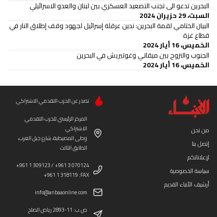
البحرين تدعو الى تجنب التصعيد العسكري بين لبنان والعدو الاسرائيلي
السبت، 29 حزيران 2024
البيان الختامي لقمة البحرين: ندين عرقلة إسرائيل لجهود وقف إطلاق النار في
قطاع غزة
الخميس، 16 أيار 2024
الجنوب والنزوح بين ميقاتي وغوتيريش في البحرين
الخميس، 16 أيار 2024
تصدر عن الحزب التقدمي الاشتراكي
المركز الرئيسي للحزب التقدمي
الاشتراكي
من نحن
وطى المصيطبة، شارع جبل العرب،
إتصل بنا
الطابق الثالث
لإعلاناتكم
+961 1 309123 / +961 3 070124
سياسة الخصوصية
+961 1 318119 :FAX
أرشيف الأنباء القديم
info@anbaaonline.com
ص.ب: 11-2893 رياض الصلح