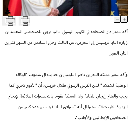
منوعات
T
البحرين تستعد لزيارة قداسة البابا في الثالت من تشرين الثاني المقبل
Article Content
أكد مدير دار الصحافة في الكرسي الرسولي ماتيو بروني للصحافيين المعتمدين
زيارة البابا فرنسيس إلى البحرين، من الثالث وحتى السادس من الشهر تشرين
الثاني المقبل.
وأكد سفير مملكة البحرين ناصر البلوشي في حديث الى مندوب "الوكالة
الوطنية للاعلام" لدى الكرسي الرسولي طلال خريس، أن "الأمور تجري كما
يجب والمناخ إيجابي للغاية وان المملكة تقوم بالتحضيرات الملائمة لإنجاح
الزيارة التاريخية"، مشيرا الى أنه "سيرافق البابا فرنسيس عدد كبير من
الصحافيين الإيطاليين والأجانب".