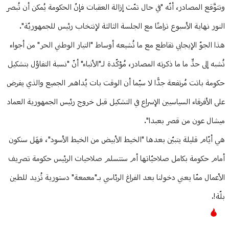
وتتوَّقع المصادر، أنّه "في حال تمّت إزالة العقبات فإنّ الحكومة يُمكن أن تُبصر
النور نهاية الأسبوع تزامنًا مع الجلسة الثالثة لإنتخاب رئيس للجمهوريّة".
هذا الجوّ الإيجابي تقاطع مع ما تُشيعه أوساط "التيار الوطني الحر" من أجواء
تُشبه إلى حدٍّ ما ما ذكرته المصادر، مُؤكّدة لـ"الأنباء" أنّ "نسبة التفاؤل بتشكيل
حكومة باتت مُرتفعة جدًّا لا سيّما أن الوقت بات يُداهم الجميع والذي يفرض
على الأفرقاء السياسيين الإسراع في التشكيل قبل خروج رئيس الجمهورية العماد
ميشال عون من قصر بعبدا".
هي أيّام قليلة يتبيّن بعدها "الخيط الأبيض من الخيط الأسود"، فهَل سنكون
أمام حكومة بكامل صلاحيّاتها أم ستتسلم صلاحيات الرئيس حكومة تصريف
الأعمال ممّا يعني دخولنا بعد الفراغ الرئاسي بـ"معمعة" دستورية تُزيد للطين
بلّة!.