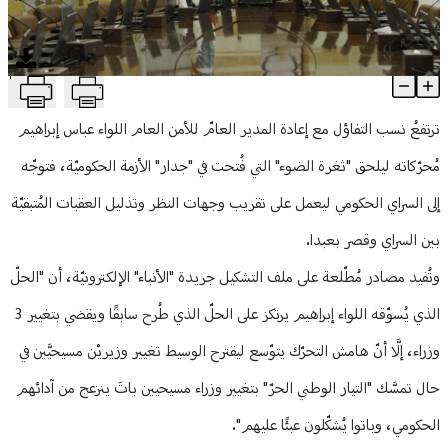
منوعات
T
حكومياً: أيّامٌ قليلة يتبيّن بعدها "الخيط الأبيض من الخيط الأسود"!
Article Content
ترتفعُ نسب التفاؤل مع إعادة المدير العامّ للأمن العام اللواء عباس إبراهيم
مُحرّكاته ليلحق "ثغرة الضوء" التي فُتحت في "جدار" الأزمة الحكوميّة، فتوجّه
إلى السراي الحكومي ليعمل على تقريب وجهات النظر وتذليل العقبات المُتبقيّة
بين السراي وقصر بعبدا.
وتُفيد مصادر مُطّلعة على ملف التشكيل جريدة "الأنباء" الإلكترونيّة، أن "الحلّ
الذي يُسوّقه اللواء إبراهيم يرتكز على الحلّ الذي طُرح سابقًا ويقضي بتغيير 3
وزراء، إلَّا أنّ هامش التحرّك يتوّسع ليقترح الوسيط تغيير وزيريْن مسيحيَّين في
حال تمسَّك "التيار الوطني الحرّ" بتغيير وزراء مسيحيين باتَ ينزعج من آدائهم
الحكومي، وباتوا يُشكّلون عبئًا عليهم".