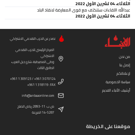
الثلاثاء، 04 تشرين الأول 2022
عبدالله: اللقاءات ستتكثف مع قوى المعارضة لانقاذ البلد
الثلاثاء، 04 تشرين الأول 2022
تصدر عن الحزب التقدمي الاشتراكي
المركز الرئيسي للحزب التقدمي
الاشتراكي
من نحن
وطى المصيطبة، شارع جبل العرب،
إتصل بنا
الطابق الثالث
لإعلاناتكم
+961 1 309123 / +961 3 070124
سياسة الخصوصية
+961 1 318119 :FAX
أرشيف الأنباء القديم
info@anbaaonline.com
ص.ب: 11-2893 رياض الصلح
14-5287 المزرعة
موقعنا على الخريطة