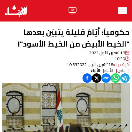
الرئيسية
حكومياً: أيّامٌ قليلة يتبيّن بعدها
الأخبار
"الخيط الأبيض من الخيط الأسود"!
18 تشرين الأول 2022
آراء
10:30
آخر تحديث:
18 تشرين الأول 2022
10:53
فيديو
خاص
الأنباء
الأنباء
مواقف
وليد جنبلاط
الحزب
ابحث
ثقافة ومجتمع