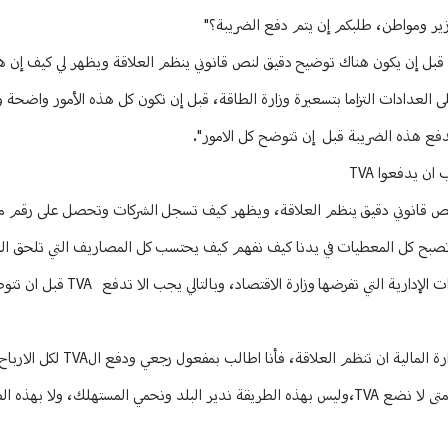
كوزير ومواطن، طلبكم إن يتم دفع الضريبة؟"
ه قبل إن يكون هناك توضيح دقيق لنص قانوني ينظم العلاقة ويظهر لي كيف إن هذ
ى العدادات التزاما بتسعيرة وزارة الطاقة، قبل إن تكون كل هذه الأمور واضحة 
 يدفعوا TVA
 الى اقتناعاتي ومفهومي القانوني وقبل ان يحصل الـ TVA يوضع نص قانوني دقيق ينظم العلاقة، ويظهر كيف تسجل الشركات وتحصل على
 أن تصبح كل المعطيات في يدنا كيف نفهم كيف يحتسب كل المصاريف التي تلحق 
اصول التسجيل القانونية، TVA ويجب ان تستوفي كل الشروط بالاضافة الى القرارات الإد
واضاف: "اقول لمن يريد تسجيل شركته وادارة القطاع كما يجب، واذا ارا
مولدات الكهرباء منذ 10 و20 عاما الى الوراء، فلا يجوز ان نقرر متى نضع TVA ومتى لا نضع TVA،وليس بهذه الطريقة ندير البلد ونحمي المست