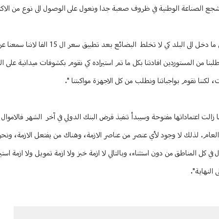
 نشجع الصناعة الوطنية في ظروف صعبة جدا ونعول على الوصول الى نوع من الاكتفا
وعن تأثير سعر الصرف على الدولار قال :" نحن نقوم بدور رقابي استباقي على كل ما دخل الى 
 طلبنا من المستوردين افادتنا بكل ما تم استيراده كي نقوم بكشوفات ميدانية على ا
زالت اعتماداتها مفتوحة وسيبدأ تنفيذ قرض البنك الدولي في آخر الشهر فالاموال
عام. لذلك لا وجود لأي عنصر من عناصر الازمة، وهناك من يفتعل الازمة، ونحن
كل المناطق من دون استثناء، وبالتالي لا ازمة خبز ولا ازمة تمويل ولا ازمة استي
النهاية".