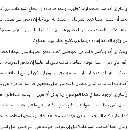
وأشار إلى أنه منذ بضعة ايام "ظهرت بدعة جديدة، إن قطاع المولدات قرر "ق
يريد أن يقبض ايضا هذه الضريبة. ووصلت به الوقاحة إن وضع على بعض الفواتير tva بالدولار. إن القانون اللبناني ينص على ان الضريبة تسعر بالليرة اللبنانية وليس
طلبنا بتركيب العدادات وما زلنا نلاحق هذا الامر، كما طلبنا منهم االتزام تسع
من وزارة الطاقة إعادة درسها وان تضع اطارا لهذا القطاع".
ولفت إلى أنه بالأمس طلب من المواطنين "عدم دفع الضريبة على القيمة المضاف
رقم مالي وتزاول عمل توفير الطاقة، فذلك يعني انه عليها إن تدفع الضريبة. ونح
الشركات التي لها هذه الامتيازات،. يعني، في القانون لا يمكن أن تبيع الطاقة 
أصحاب المولدات الذين يجنون بالملايين، هل يدفعون ضريبة الدخل؟ هل يدفعون 
وأشار إلى "وجود لغط في هذا الموضوع ولا يمكن أن يقبل إن يدفع المواطنون
وسأل: "من يطلب من المواطنين دفع الضريبة؟ هل هو ملتزم تركيب العدادات
كذلك لا يمكنه التسعير بالدولار فهذا امر مخالف للقانون، سطرنا محاضر ضبط 
وسأل ايضا أصحاب المولدات"قبل إن تفرضوا ضريبة على المواطنين، هل انتم ت