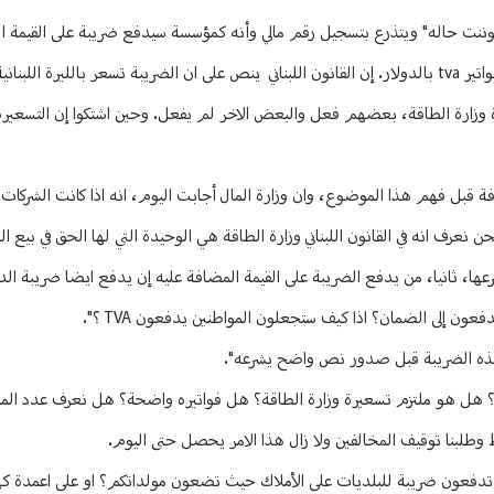
وننت حاله" ويتذرع بتسجيل رقم مالي وأنه كمؤسسة سيدفع ضريبة على القيمة 
 بالدولار.
يرة وزارة الطاقة، بعضهم فعل والبعض الاخر لم يفعل. وحين اشتكوا إن التسعيرة 
ة قبل فهم هذا الموضوع، وان وزارة المال أجابت اليوم، انه اذا كانت الشركا
ن نعرف انه في القانون اللبناني وزارة الطاقة هي الوحيدة التي لها الحق في بيع
وتشرعها، ثانيا، من يدفع الضريبة على القيمة المضافة عليه إن يدفع ايضا ضريبة 
إلى الضمان؟ اذا كيف ستجعلون المواطنين يدفعون TVA ؟".
 هذه الضريبة قبل صدور نص واضح يشرعه".
؟ هل هو ملتزم تسعيرة وزارة الطاقة؟ هل فواتيره واضحة؟ هل نعرف عدد الم
وطلبنا توقيف المخالفين ولا زال هذا الامر يحصل حتى اليوم.
دفعون ضريبة للبلديات على الأملاك حيث تضعون مولداتكم؟ او على اعمدة كهرب