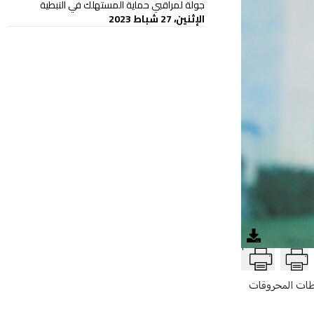
جولة لمراقبي حماية المستهلك في النبطية
الإثنين، 27 شباط 2023
T
 في مكتبه في الوزارة، تناول فيه قضايا المولدات والاسعار والـtva والرغيف ومحطات المحروقات