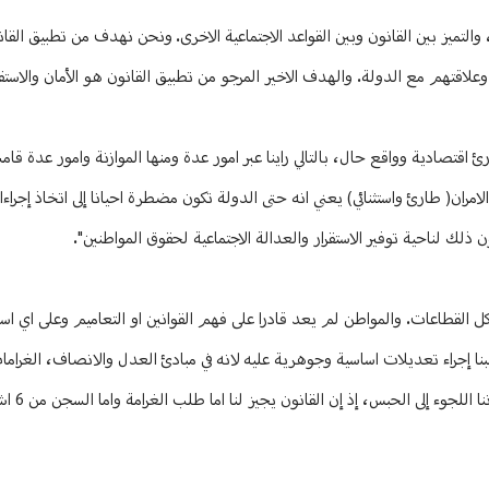
التميز بين القانون وبين القواعد الاجتماعية الاخرى. ونحن نهدف من تطبيق القان
اقتهم مع الدولة. والهدف الاخير المرجو من تطبيق القانون هو الأمان والاستقر
 اقتصادية وواقع حال، بالتالي راينا عبر امور عدة ومنها الموازنة وامور عدة قا
الامران( طارئ واستثنائي) يعني انه حتى الدولة تكون مضطرة احيانا إلى اتخاذ إجراء
ن ذلك لناحية توفير الاستقرار والعدالة الاجتماعية لحقوق المواطنين".
 القطاعات. والمواطن لم يعد قادرا على فهم القوانين او التعاميم وعلى اي ا
ا إجراء تعديلات اساسية وجوهرية عليه لانه في مبادئ العدل والانصاف، الغراما