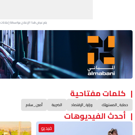
يتم عرض هذا الإعلان بواسطة إعلانات Google، ولا يتحكم موقعنا في الإعلانات التي تظهر لكل مستخدم.
Advertisement Section
كلمات مفتاحية
حماية_المستهلك
وزارة_الإقتصاد
الضريبة
أمين_سلام
أحدث الفيديوهات
فيديو