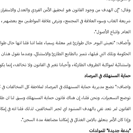
وقال: "إن الهدف من وجود القانون هو لتحقيق الأمن الفردي والعدل والاستقرار، و
شريعة الغاب وسوء العلاقة في المجتمع، ونرعى علاقة المواطنين مع بعضهم، وعل
العام واتباع الأصول".
وأضاف: "نعيش اليوم حال طوارئ غير معلنة رسميا، علما اننا قلنا انها حال طوارئ
الحكومة وتلك التي قبلها، تتميز بالطابع الطارئ والاستثنائي. وعندما نقول هذان 
واستثنائية لمواكبة الظروف الطارئة، وأحيانا تغير في القانون ولا تخالف، إنما يكو
حماية المستهلك في المرصاد
واضاف:" نضع مديرية حماية المستهلك في المرصاد لملاحقة كل المخالفات في كل
توضع التسعيرات. ونحن قلنا، إن هناك قانون حماية المستهلك وسبق لنا ان طلبن
وإذا كان الأمر يتعلق بالامن الغذائي في إمكاننا مضاعفة مدة السجن".
"بدعة جديدة" للمولدات