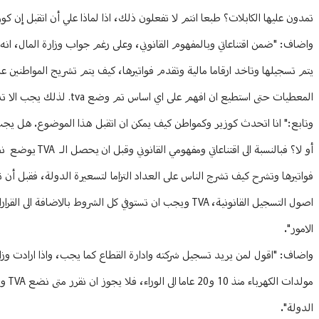
تمدون عليها الكابلات؟ طبعا انتم لا تفعلون ذلك، اذا لماذا علي أن اتقبل إن 
واضاف: "ضمن اقتناعاتي وبالمفهوم القانوني، وعلى رغم جواب وزارة المال، ان
يتم تسجيلها وتاخد ارقاما مالية وتقدم فواتيرها، كيف يتم تشريج المواطنين عل
المعطيات حتى استطيع ان افهم على اي اساس تم وضع tva. لذلك يجب الا تدفع هذه الضريبة قبل إن تتوضح كل الامور".
وتابع:" انا اتحدث كوزير وكمواطن كيف يمكن ان اتقبل هذا الموضوع. هل يجب ان
أو لا؟ فبالنسبة
فواتيرها وتشرح كيف تشرج الناس على العداد التزاما لتسعيرة الدولة، فقبل
الامور".
الدولة".