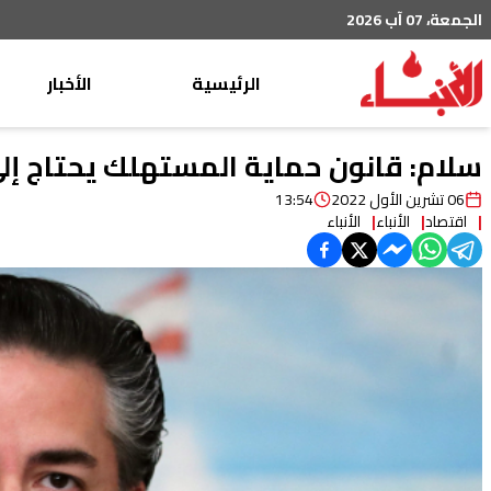
الجمعة، 07 آب 2026
الرئيسية
الأخبار
محليات
سلام: قانون حماية المستهلك يحتاج إل
عربي دولي
06 تشرين الأول 2022
13:54
اقتصاد
الأنباء
الأنباء
إقتصاد
خاص
رياضة
من لبنان
ثقافة ومجتمع
منوعات