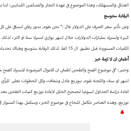
الغذائي والمستهلك، وهذا الموضوع في عهدة التجار والصناعيين اللبنانيين: اننا
الرقابة ستتوسع
كبيرة واستيراد بمليارات الدولارات خلال اشهر يوازي استيراد سنة او اكثر، لذلك
الكميات المستوردة قبل تطبيق ال 15 الفا. لذلك الرقابة ستتوسع وهناك تحديات، لكننا نقوم بواجباتنا ونطلب من كل الاجهزة مواكبتنا ".
أطمئن ان لا ازمة خبز
وختم: "في موضوع القمح والطحين اطمئن ان الاموال المرصودة لاستيراد القمح ما 
اشهر او سنة، واللجنة تقوم بتوزيع عادل وشفاف، وكل الخطوات تعلن للرأي ال
اعادة دراسة الجداول اسبوعيا لتصحيح الخلل لاعادة توزيع كميات الطحين بعدل في 
توزيع. وهذه العناصر تتكامل للنجاح في موضوع الخبز، وسنكمل بهذا المشوار الى 