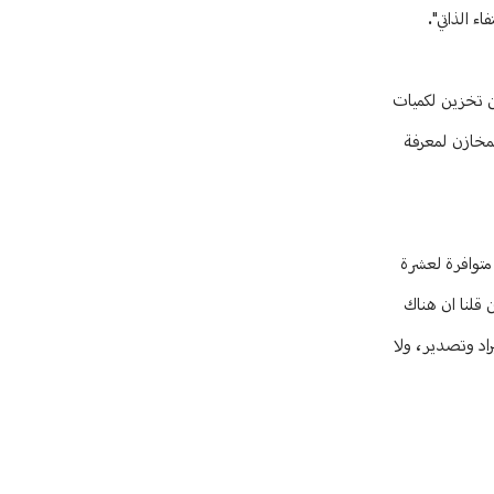
ء الذاتي".
البلد كي لا تخلط البضائع بعد تطبيق سعر ال 15 الفا لاننا سمعنا عن تخزين لكميات
لمخازن لمعرفة
 متوافرة لعشرة
 قلنا ان هناك
راد وتصدير، ولا