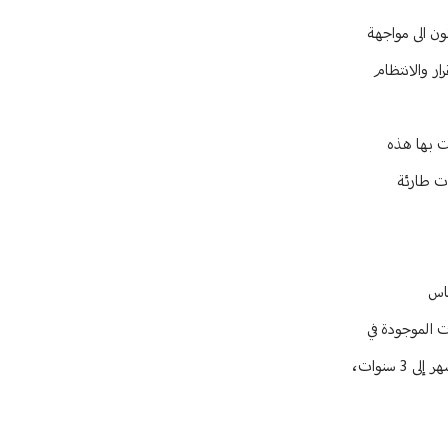
ون الى مواجهة
ار والانتظام
مت بها هذه
ات طارئة
ساس
ت الموجودة في
القانون لم تعد تفي بالهدف المنشود اي لجم المخالفين. لذلك قلنا انه في إمكاننا اللجوء إلى الحبس، إذ إن القانون يجيز لنا اما طلب الغرامة واما السجن من 6 اشهر إلى 3 سنوات،