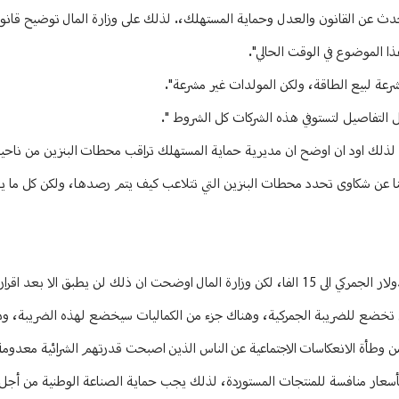
ا اتحدث عن القانون والعدل وحماية المستهلك،. لذلك على وزارة المال توضيح قان
ل التفاصيل لتستوفي هذه الشركات كل الشروط ".
ات، لذلك اود ان اوضح ان مديرية حماية المستهلك تراقب محطات البنزين من ناحية
ابلاغنا عن شكاوى تحدد محطات البنزين التي تتلاعب كيف يتم رصدها، ولكن كل ما
وقال: "في موضوع غلاء الاسعار في السوبرماركات، هناك تخوف من رفع سعر الدولار الجمركي الى 15 الفا، لكن وزارة المال اوضحت ان ذلك لن يطبق ال
 في المئة من المواد الاستهلاكية لن تخضع للضريبة الجمركية، وهناك جزء من الكماليات سيخضع لهذه الضريبة
ن وطأة الانعكاسات الاجتماعية عن الناس الذين اصبحت قدرتهم الشرائية معدومة
 بأسعار منافسة للمنتجات المستوردة، لذلك يجب حماية الصناعة الوطنية من أجل 