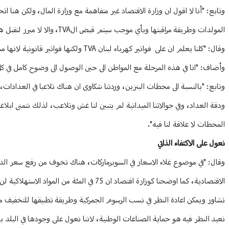
وتابع: "أنا لا اقول ان وزارة الاقتصاد غير متفاهمة مع وزارة المال، ولكن هن
المولدات وطريقة مراقبتها وبأي موجب سيتم قبض الTVA، والا لا مبرر لتقبل هذا الموضوع في الوقت الحالي".
وقال: "كلنا يعلم ان على فواتير كهرباء لبنان TVA ولكنها فواتير قانونية لانها مشرعة لبيع الطاقة، ولكن المولدات غير مشرعة".
وأضاف: "انا في هذه المرحلة مع المواطن الى حين الوصول الى وضوح كامل في ك
وتابع: "بالنسبة الى محطات البنزين، وردتنا شكاوى ان هناك تلاعبا في العداد
ودقة العداد، وفي جوالاتنا الميدانية لم يتبين لنا غش وتلاعب، لذلك نتمنى 
المحطات لا علاقة لنا فيه".
نعول على الاكتفاء الذاتي
الاقتصادية، كما اوضحنا كوزارة اقتصاد ان 75
تشاور ويمكن اعادة النظر في نسب الرسوم الجمركية وطريقة تطبيقها للتخفيف م
نعيد النظر فيه هو حماية الصناعات الوطنية، لاننا نعول على وجودها في البلد