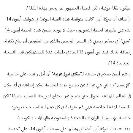
سيكون نقلة نوعية، لكن فعليا، الجمهور لم يحس بهذه النقلة".
وأضاف أن شركة أبل "كانت متوقعة هذه النقلة النوعية في هواتف آيفون 14
بناء على تغييرها لخطة التسويق، حيث لا يوجد ضمن هذه الخطة آيفون 14
"ميني" أي صغير، يعني ذو السعر الرخيص والذي من المفترض أن يباع بكثرة،
إضافة لذلك فقد لبى آيفون 13 العادي طلبات عدة للمستهلكين قبل النسخة
الجديدة 14".
واعتبر أيمن صلاح في حديثه لـ
"سكاي نيوز عربية"
أن أبل راهنت على خاصية
"الإيسيم"، والتي هي عبارة عن برنامج مزود للخدمة يمكن إضافته في أي مكان
في العالم للهاتف الجوال حتى يصبح غير محتاج لشريحة للعمل، مضيفا "لكن
بالنسبة لهذه الخاصية فهي غير متوفرة في كل دول العالم، حيث توجود
خاصية الإيسيم في الولايات المتحدة والسعودية والإمارات والكويت".
وقد اعتمدت شركة أبل أيضا في رهانها على مبيعات آيفون 14، على "خدمة