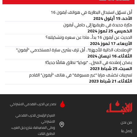
أبل تسهّل استبدال البطارية في هواتف آيفون 16
الأحد، 15 أيلول 2024
ميّزة جديدة في طريقها إلى حاملي آيفون
الخميس، 25 تموز 2024
الحديث عن آيفون 16 بدأ.. ماذا عن سعره وتشكيلته؟
الأربعاء، 17 تموز 2024
"الإصلاحات الذاتية للأجهزة".. أبل تزف بشرى سارة لمستخدمي "آيفون"
الثلاثاء، 16 نيسان 2024
يمكن إصلاحه في المنزل.. "نوكيا" تطلق هاتفًا جديدًا!
السبت، 25 شباط 2023
تسريبات تكشف مزايا "غير مسبوقة" في هاتف "آيفون" القادم
الثلاثاء، 21 شباط 2023
تصدر عن الحزب التقدمي الاشتراكي
المركز الرئيسي للحزب التقدمي
الاشتراكي
من نحن
وطى المصيطبة، شارع جبل العرب،
إتصل بنا
الطابق الثالث