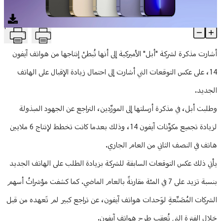
منوعات
T
"أبل" تُبطئ إنتاجها من هواتف آيفون 14... ما السبب؟
Article Content
أشارت مذكرة لشركة "أبل" الأميركية إلى أنها تُبطئ إنتاجها من هواتف آيفون
14، على عكس التوقعات التي أشارت إلى احتمال زيادة الإقبال على الهاتف
الجديد.
وطلبت أبل، في مذكرة أرسلتها إلى المورِّدين، التراجع عن الجهود المبذولة
لزيادة تجميع مكوِّنات آيفون 14، وذلك بعدما كانت تخطط لإنتاج 6 ملايين
هاتف في النصف الثاني من العام الجاري.
يأتي ذلك عكس التوقعات السابقة للشركة بزيادة الطلب على الهاتف الجديد
بنسبة تزيد على 7 في المئة مقارنةً بالعام الماضي. كما كشفت مؤشراتُ أسهم
الشركات المُصَنِّعةِ لوَحدات هواتف آيفون، عن تراجع كبير لم تَعهده من قبل
خلال الفترة التي تُعقب طرح هواتف آيفون.