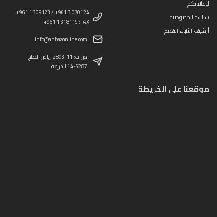
لإعلاناتكم
+961 1 309123 / +961 3 070124
سياسة الخصوصية
+961 1 318119 :FAX
أرشيف الأنباء القديم
info@anbaaonline.com
ص.ب: 11-2893 رياض الصلح
14-5287 المزرعة
موقعنا على الخريطة