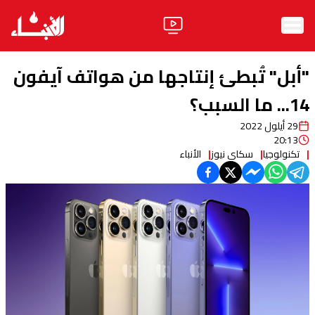
الرئيسية
"أبل" تُبطئ إنتاجها من هواتف آيفون
الأخبار
14... ما السبب؟
29 أيلول 2022
آراء
20:13
تكنولوجيا
سكاي نيوز
الأنباء
فيديو
مواقف
وليد جنبلاط
الحزب
ابحث
ثقافة ومجتمع