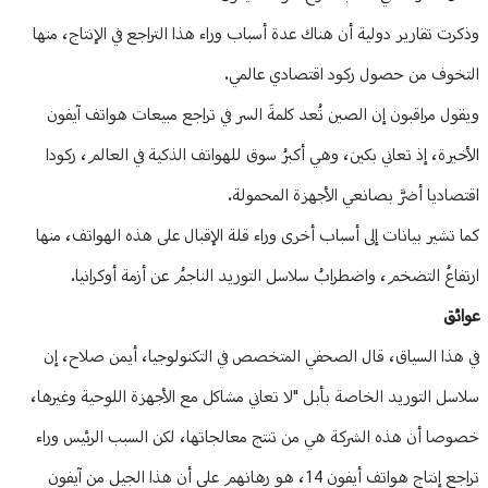
وذكرت تقارير دولية أن هناك عدة أسباب وراء هذا التراجع في الإنتاج، منها
التخوف من حصول ركود اقتصادي عالمي.
ويقول مراقبون إن الصين تُعد كلمةَ السر في تراجع مبيعات هواتف آيفون
الأخيرة، إذ تعاني بكين، وهي أكبرُ سوق للهواتف الذكية في العالم، ركودا
اقتصاديا أضرَّ بصانعي الأجهزة المحمولة.
كما تشير بيانات إلى أسباب أخرى وراء قلة الإقبال على هذه الهواتف، منها
ارتفاعُ التضخم، واضطرابُ سلاسل التوريد الناجمُ عن أزمة أوكرانيا.
عوائق
في هذا السياق، قال الصحفي المتخصص في التكنولوجيا، أيمن صلاح، إن
سلاسل التوريد الخاصة بأبل "لا تعاني مشاكل مع الأجهزة اللوحية وغيرها،
خصوصا أن هذه الشركة هي من تنتج معالجاتها، لكن السبب الرئيس وراء
تراجع إنتاج هواتف أيفون 14، هو رهانهم على أن هذا الجيل من آيفون