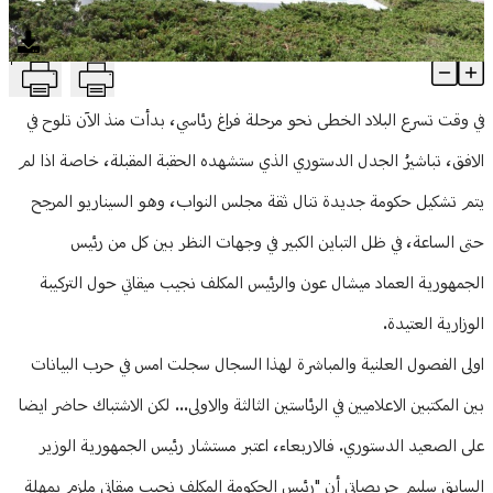
منوعات
T
تباشير الجدل الدستوري البيزنطي بدأت بالظهور: أبشروا!
Article Content
في وقت تسرع البلاد الخطى نحو مرحلة فراغ رئاسي، بدأت منذ الآن تلوح في
الافق، تباشيرُ الجدل الدستوري الذي ستشهده الحقبة المقبلة، خاصة اذا لم
يتم تشكيل حكومة جديدة تنال ثقة مجلس النواب، وهو السيناريو المرجح
حتى الساعة، في ظل التباين الكبير في وجهات النظر بين كل من رئيس
الجمهورية العماد ميشال عون والرئيس المكلف نجيب ميقاتي حول التركيبة
الوزارية العتيدة.
اولى الفصول العلنية والمباشرة لهذا السجال سجلت امس في حرب البيانات
بين المكتبين الاعلاميين في الرئاستين الثالثة والاولى... لكن الاشتباك حاضر ايضا
على الصعيد الدستوري. فالاربعاء، اعتبر مستشار رئيس الجمهورية الوزير
السابق سليم جريصاتي أن "رئيس الحكومة المكلف نجيب ميقاتي ملزم بمهلة