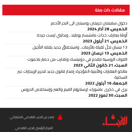
مقالات ذات صلة
دخول سفينتين حربيتين روسيتين الى البحر الأحمر
الخميس، 28 آذار 2024
أونانا يعترف: خذلت مانشستر يونايتد.. وبدايتي ليست جيدة
الخميس، 21 أيلول 2023
13 نيسان تحلّ ثقيلة بالأزمات.. واستحقاقٌ جديد يقتله التأجيل
الخميس، 13 نيسان 2023
القوات الروسية تتقدم في دونيتسك وتقترب من حصار باخموت
السبت، 21 كانون الثاني 2023
مالكو العقارات والأبنية المؤجرة: إصدار قانون جديد لتحرير الإيجارات غير
السكنية
الجمعة، 16 أيلول 2022
بري في ذكرى عاشوراء: لإستلهام القيم والعبر وإستخلاص الدروس
السبت، 30 تموز 2022
تصدر عن الحزب التقدمي الاشتراكي
المركز الرئيسي للحزب التقدمي