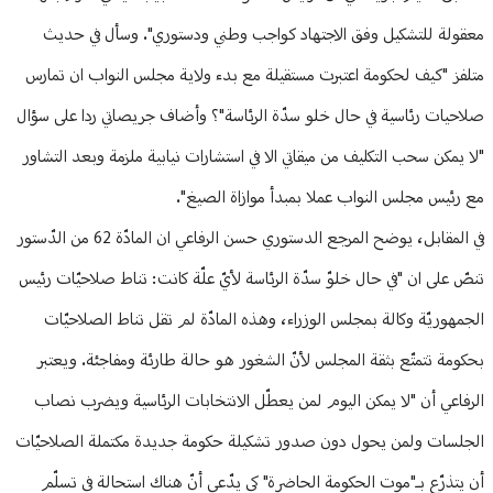
معقولة للتشكيل وفق الاجتهاد كواجب وطني ودستوري". وسأل في حديث
متلفز "كيف لحكومة اعتبرت مستقيلة مع بدء ولاية مجلس النواب ان تمارس
صلاحيات رئاسية في حال خلو سدّة الرئاسة"؟ وأضاف جريصاتي ردا على سؤال
"لا يمكن سحب التكليف من ميقاتي الا في استشارات نيابية ملزمة وبعد التشاور
مع رئيس مجلس النواب عملا بمبدأ موازاة الصيغ".
في المقابل، يوضح المرجع الدستوري حسن الرفاعي ان المادّة 62 من الدّستور
تنصّ على ان "في حال خلوّ سدّة الرئاسة لأيّ علّة كانت: تناط صلاحيّات رئيس
الجمهوريّة وكالة بمجلس الوزراء، وهذه المادّة لم تقل تناط الصلاحيّات
بحكومة تتمتّع بثقة المجلس لأنّ الشغور هو حالة طارئة ومفاجئة. ويعتبر
الرفاعي أن "لا يمكن اليوم لمن يعطّل الانتخابات الرئاسية ويضرب نصاب
الجلسات ولمن يحول دون صدور تشكيلة حكومة جديدة مكتملة الصلاحيّات
أن يتذرّع بـ"موت الحكومة الحاضرة" كي يدّعي أنّ هناك استحالة في تسلّم