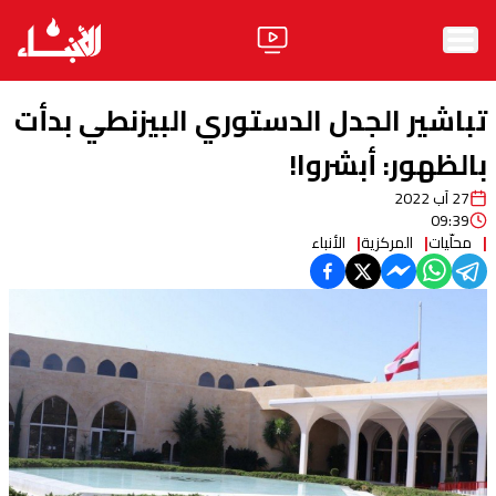
الرئيسية
تباشير الجدل الدستوري البيزنطي بدأت
الأخبار
بالظهور: أبشروا!
27 آب 2022
آراء
09:39
محلّيات
المركزية
الأنباء
فيديو
مواقف
وليد جنبلاط
الحزب
ابحث
ثقافة ومجتمع