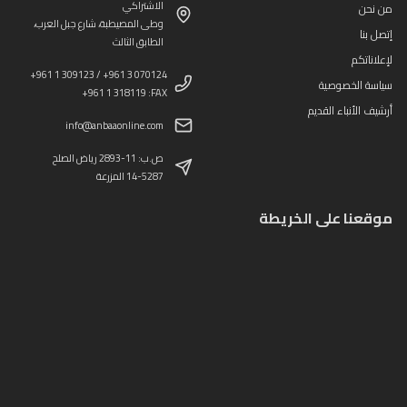
الاشتراكي
من نحن
وطى المصيطبة، شارع جبل العرب،
إتصل بنا
الطابق الثالث
لإعلاناتكم
+961 1 309123 / +961 3 070124
سياسة الخصوصية
+961 1 318119 :FAX
أرشيف الأنباء القديم
info@anbaaonline.com
ص.ب: 11-2893 رياض الصلح
14-5287 المزرعة
موقعنا على الخريطة