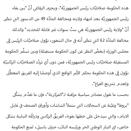
هذه الحكومة صلاحيّات رئيس الجمهوريّة". ويجزم الرفاعي أنّ "بين بقاء
رئيس الجمهوريّة بعد انتهاء ولايته ومخالفة المادّة 49 من الدستور التي تنصّ
أنّ "ولاية رئيس الجمهوريّة هي ستّ سنوات غير قابلة للتجديد" وكذلك
مخالفة المادّة 62 التي تنصّ أنه في حال الشغور، تؤول صلاحيّات الرئيس إلى
مجلس الوزراء (بغضّ النظر عن كون الحكومة مستقيلة) وبين تسلّم الحكومة
المستقيلة صلاحيّات رئيس الجمهوريّة، فمن دون أي تردّد الصلاحيّات الرئاسيّة
تؤول إلى هذه الحكومة بحكم الأمر الواقع الذي أوصلنا إليه الفريق المعطِّل
ولعدم تشريع الفراغ".
بحسب ما تقول مصادر سياسية مراقبة لـ"المركزية"، فإن ما تقدّم يشكّل
"بروفا" وعيّنة عن السجالات التي ستملأ الشاشات وأوراق الصحف في قابل
الايام، والتي سيدخل على خطها بقوة، الفريقُ الرئاسي وذراعُه النيابية بشكل
خاص، اي التيار الوطني الحر ورئيسه النائب جبران باسيل، لمنع الحكومة