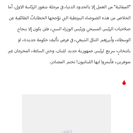
"الميقاتية" من العمل إلا بالحدود الدنيا، في مرحلة شغور الرئاسة الاولى. أما
الخلاص من هذه الضوضاء البيزنطية التي تؤججها الخطاباتُ الطائفية عن
صلاحيات الرئيس المسيحي ورئيس الوزراء السني، فلن يكون إلا بنجاح
الوسطاء، وأبرزهم الثنائي الشيعي، في فرض تأليف حكومة جديدة، او
بانتخابٍ سريع لرئيس جمهورية جديد للبنان. وحتى الساعة، المخرجان غير
متوفرين، فأبشروا ايها اللبنانيون! تختم المصادر.
إعلان