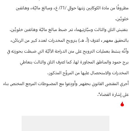
مظروفًا من مادة الكوكايين زنتها حوالي /71/ غ، ومبالغ ماليّة، وهاتفين
خلويّين.
بتفتيش الثاني والثالث وسيّارتيهما، تم ضبط مبالغ ماليّة وهاتفين خلويّين.
بالتحقيق معهم، اعترف (أ. ه.) بترويج المخدرات لعدد كبير من الزبائن،
وأنّه ينشط بعمليات الترويج على متن الدراجة الآليّة التي ضبطت بحوزته في
برج حمود والمناطق المجاورة لها. كما اعترف الثاني والثالث بتعاطي
المخدرات والاستحصال عليها من المروّج المذكور.
أجري المقتضى القانوني بحقهم وأودِعوا مع المضبوطات المرجع المختص بناء
على إشارة القضاء".