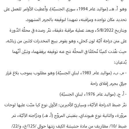
وهو أ. ه.ـ (مواليد عام 1994، سوري الجنسيّة). وأعطيت الأوامر للعمل على
تحديد مكان تواجده ومراقبته، تمهيدا لتوقيفه بالجرم المشهود.
وبتاريخ 5/8/2022، وبعد عملية مراقبة دقيقة، تمّ رصده في محلّة الدّورة
على متن دراجة آليّة لون كحلي، وهو يقوم ببيع المخدرات لاثنين من زبائنه.
حيث نفّذت كمينًا مُحكمًا في المحلّة نتج عنه توقيفه برفقتهما، وتبيّن أنّهما
يُدعيان:
- م. ب. (مواليد عام 1983، لبناني الجنسيّة) وهو مطلوب بموجب بلاغ قرار
جزائي بجرم إقلاق راحة
- أ. ج. (مواليد عام 1976، لبناني الجنسيّة)
تمّ ضبط الدراجة الآليّة، وسيارتيّ الأخيرين: الأولى نوع كيا مثبّت عليها لوحات
مزوّرة، والثانية نوع هيونداي. بتفتيش المروّج (أ. ه.) ودرّاجته الآليّة، تم
ضبط /10/ مظاريف من مادة حشيشة الكيف زنتها حوالي /125/غ، و/22/