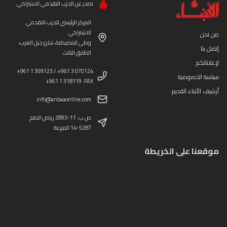
تصدر عن الحزب التقدمي الاشتراكي
المركز الرئيسي للحزب التقدمي
الاشتراكي
من نحن
وطى المصيطبة، شارع جبل العرب،
إتصل بنا
الطابق الثالث
لإعلاناتكم
+961 1 309123 / +961 3 070124
سياسة الخصوصية
+961 1 318119 :FAX
أرشيف الأنباء القديم
info@anbaaonline.com
ص.ب: 11-2893 رياض الصلح
14-5287 المزرعة
موقعنا على الخريطة