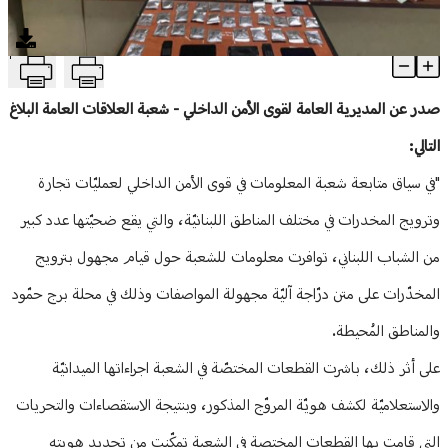
منوعات
T
بالجرم المشهود.. توقيف مروّج مخدرات واثنين من زبائنه في الدورة
Article Content
صدر عن المديرية العامة لقوى الأمن الداخلي - شعبة العلاقات العامة البلاغ
التالي:
"في سياق متابعة شعبة المعلومات في قوى الأمن الداخلي لعمليّات تجارة
وترويج المخدرات في مختلف المناطق اللبنانيّة، والتي يقع ضحيّتها عدد كبير
من الشباب اللبناني، توافرت معلومات للشعبة حول قيام مجهول بترويج
المخدّرات على متن درّاجة آليّة مجهولة المواصفات وذلك في محلة برج حمّود
والمناطق المُحيطة.
على أثر ذلك، باشرت القطعات المختصّة في الشعبة اجراءاتها الميدانيّة
والاستعلاميّة لكشف هويّة المروّج المذكور، وبنتيجة الاستقصاءات والتحريات
التي قامت بها القطعات المختصة في الشعبة تمكّنت من تحديد هويته