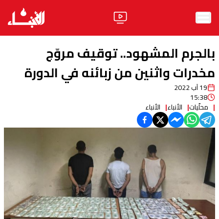
الرئيسية
بالجرم المشهود.. توقيف مروّج
الأخبار
مخدرات واثنين من زبائنه في الدورة
19 آب 2022
آراء
15:38
محلّيات
الأنباء
الأنباء
فيديو
مواقف
وليد جنبلاط
الحزب
ابحث
ثقافة ومجتمع