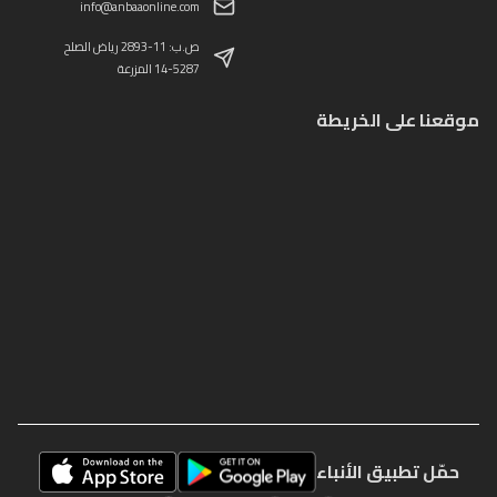
info@anbaaonline.com
ص.ب: 11-2893 رياض الصلح
14-5287 المزرعة
موقعنا على الخريطة
حمّل تطبيق الأنباء