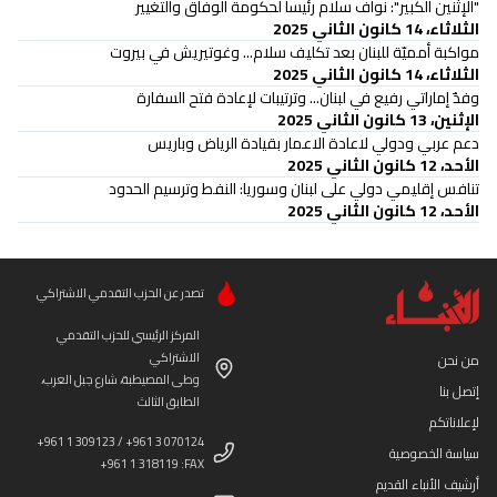
"الإثنين الكبير": نواف سلام رئيساً لحكومة الوفاق والتغيير
الثلاثاء، 14 كانون الثاني 2025
مواكبة أمميّة للبنان بعد تكليف سلام... وغوتيريش في بيروت
الثلاثاء، 14 كانون الثاني 2025
وفدٌ إماراتي رفيع في لبنان... وترتيبات لإعادة فتح السفارة
الإثنين، 13 كانون الثاني 2025
دعم عربي ودولي لاعادة الاعمار بقيادة الرياض وباريس
الأحد، 12 كانون الثاني 2025
تنافس إقليمي دولي على لبنان وسوريا: النفط وترسيم الحدود
الأحد، 12 كانون الثاني 2025
تصدر عن الحزب التقدمي الاشتراكي
المركز الرئيسي للحزب التقدمي
الاشتراكي
من نحن
وطى المصيطبة، شارع جبل العرب،
إتصل بنا
الطابق الثالث
لإعلاناتكم
+961 1 309123 / +961 3 070124
سياسة الخصوصية
+961 1 318119 :FAX
أرشيف الأنباء القديم