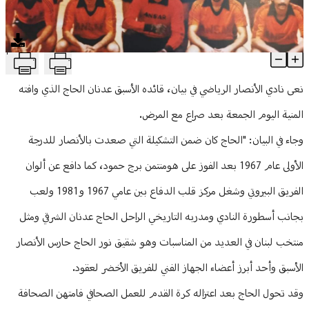
منوعات
T
"الأنصار الرياضي" نعى قائده السابق عدنان الحاج
Article Content
نعى نادي الأنصار الرياضي في بيان، قائده الأسبق عدنان الحاج الذي وافته
المنية اليوم الجمعة بعد صراع مع المرض.
وجاء في البيان: "الحاج كان ضمن التشكيلة التي صعدت بالأنصار للدرجة
الأولى عام 1967 بعد الفوز على هومنتمن برج حمود، كما دافع عن ألوان
الفريق البيروتي وشغل مركز قلب الدفاع بين عامي 1967 و1981 ولعب
بجانب أسطورة النادي ومدربه التاريخي الراحل الحاج عدنان الشرقي ومثل
منتخب لبنان في العديد من المناسبات وهو شقيق نور الحاج حارس الأنصار
الأسبق وأحد أبرز أعضاء الجهاز الفني للفريق الأخضر لعقود.
وقد تحول الحاج بعد اعتزاله كرة القدم للعمل الصحافي فامتهن الصحافة