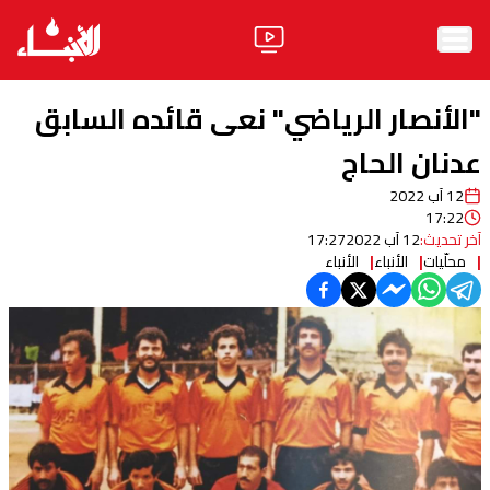
الرئيسية
"الأنصار الرياضي" نعى قائده السابق
الأخبار
عدنان الحاج
12 آب 2022
آراء
17:22
آخر تحديث:
12 آب 2022
17:27
فيديو
محلّيات
الأنباء
الأنباء
مواقف
وليد جنبلاط
الحزب
ابحث
ثقافة ومجتمع